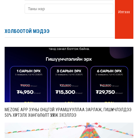
Илгээх
ХОЛБООТОЙ МЭДЭЭ
MEZONE APP ЗУНЫ ОНЦГОЙ УРАМШУУЛЛАА ЗАРЛАЖ, ГИШҮҮНЧЛЭЛДЭЭ
50% ХҮРТЭЛХ ХӨНГӨЛӨЛТ ҮЗҮҮЛЖ ЭХЭЛЛЭЭ