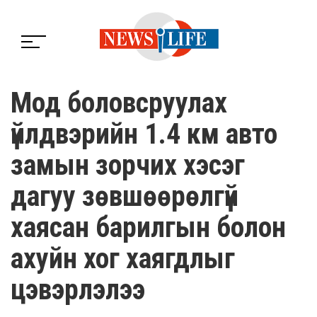
Мод боловсруулах
үйлдвэрийн 1.4 км авто
замын зорчих хэсэг
дагуу зөвшөөрөлгүй
хаясан барилгын болон
ахуйн хог хаягдлыг
цэвэрлэлээ