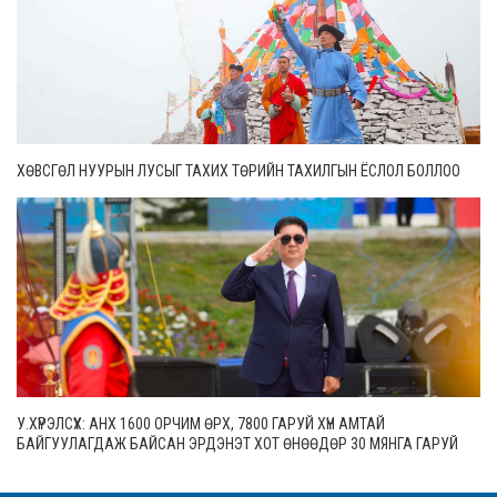
ХӨВСГӨЛ НУУРЫН ЛУСЫГ ТАХИХ ТӨРИЙН ТАХИЛГЫН ЁСЛОЛ БОЛЛОО
У.ХҮРЭЛСҮХ: АНХ 1600 ОРЧИМ ӨРХ, 7800 ГАРУЙ ХҮН АМТАЙ
БАЙГУУЛАГДАЖ БАЙСАН ЭРДЭНЭТ ХОТ ӨНӨӨДӨР 30 МЯНГА ГАРУЙ
ӨРХТЭЙ, 106 МЯНГАН СУУРИН ХҮН АМТАЙ БОЛЖЭЭ