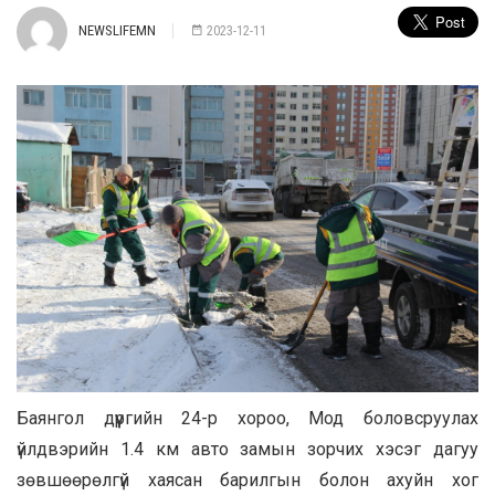
NEWSLIFEMN
2023-12-11
Баянгол дүүргийн 24-р хороо, Мод боловсруулах
үйлдвэрийн 1.4 км авто замын зорчих хэсэг дагуу
зөвшөөрөлгүй хаясан барилгын болон ахуйн хог