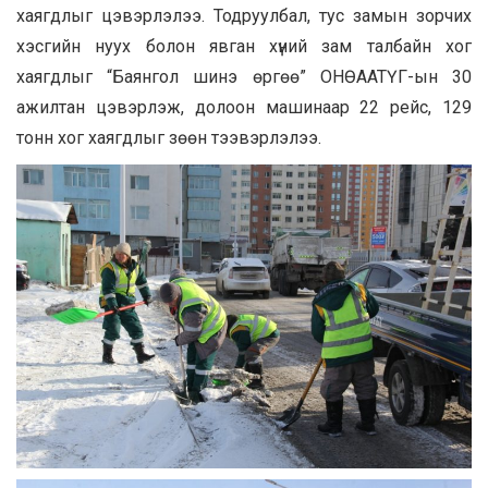
хаягдлыг цэвэрлэлээ. Тодруулбал, тус замын зорчих
хэсгийн нуух болон явган хүний зам талбайн хог
хаягдлыг “Баянгол шинэ өргөө” ОНӨААТҮГ-ын 30
ажилтан цэвэрлэж, долоон машинаар 22 рейс, 129
тонн хог хаягдлыг зөөн тээвэрлэлээ.