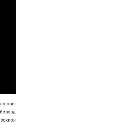
энэ оны
 болоод
 зохион