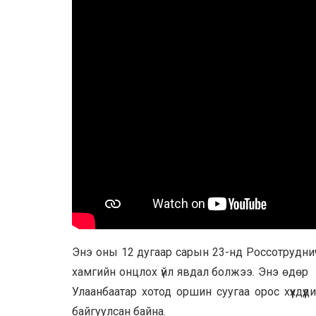
Энэ оны 12 дугаар сарын 23-нд Россотруднич
хамгийн онцлох үйл явдал болжээ. Энэ өдөр 
Улаанбаатар хотод оршин суугаа орос хүүхдү
байгуулсан байна.