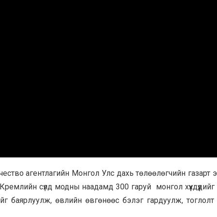
ество агентлагийн Монгол Улс дахь төлөөлөгчийн газарт 
Кремлийн сүлд модны наадамд 300 гаруй монгол хүүхдүүдийг
үдийг баярлуулж, өвлийн өвгөнөөс бэлэг гардуулж, тоглолт