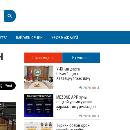
УТАГ
БАЙГАЛЬ ОРЧИН
ХӨДӨӨ АЖ АХУЙ
н
Шинэ мэдээ
Их уншсан
УИХ-ын дарга
С.Бямбацогт:
Хэлэлцүүлгээс илүү
хэрэгжилт, амлалтаас
илүү бодит үр дүн чухал
2026-08-4
MEZONE APP зуны
онцгой урамшууллаа
зарлаж, гишүүнчлэлдээ
50% хүртэлх хөнгөлөлт
үзүүлж эхэллээ
2026-08-3
Төрийн болон орон