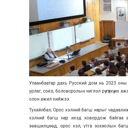
Улаанбаатар дахь Русский дом нь 2023 оны
урлаг, соёл, боловсролын чиглэл рүү түлхүү и
олон ажил хийжээ.
Тухайлбал, Орос хэлний багш нарыг чадавхижу
хэлний багш нар ихэд ховордож байгаа 
зөвшилцөөд, орос хэл, утга зохиолын баг