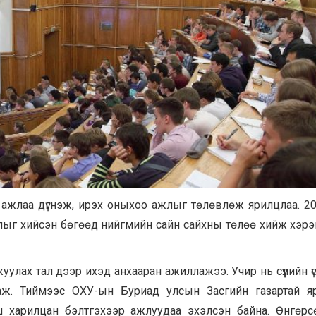
 ажлаа дүгнэж, ирэх оныхоо ажлыг төлөвлөж ярилцлаа. 2
х ажлыг хийсэн бөгөөд нийгмийн сайн сайхны төлөө хийж хэрэг
улах тал дээр ихэд анхааран ажиллажээ. Учир нь сүүлийн ү
аж. Тиймээс ОХУ-ын Буриад улсын Засгийн газартай я
ш харилцан бэлтгэхээр ажлуудаа эхэлсэн байна. Өнгөр