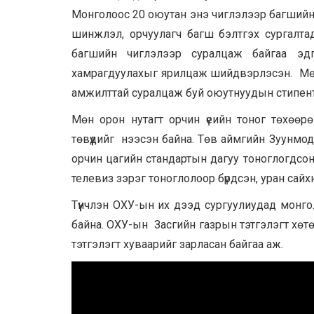
Монголоос 20 оюутан энэ чиглэлээр багшийн 
шинжлэл, орчуулагч багш бэлтгэх сургалта
багшийн чиглэлээр суралцаж байгаа э
хамрагдуулахыг ярилцаж шийдвэрлэсэн. Мөн
амжилттай суралцаж буй оюутнуудын стипент
Мөн орон нутагт орчин үеийн тоног төхөөр
төвүүдийг нээсэн байна. Төв аймгийн Зуунмо
орчин цагийн стандартын дагуу тоноглогдсон
телевиз зэрэг тоноглолоор бүрдсэн, уран сайх
Түүнчлэн ОХУ-ын их дээд сургуулиудад монг
байна. ОХУ-ын Засгийн газрын тэтгэлэгт хө
тэтгэлэгт хуваарийг зарласан байгаа аж.