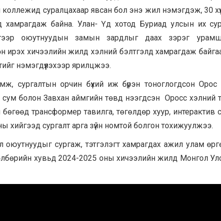
коллежид суралцахаар явсан бол энэ жил нэмэгдэж, 30 хүү
д хамрагдаж байна. Улан- Үд хотод Буриад улсын их су
дгээр оюутнуудын замын зардлыг даах зэрэг урамш
 ирэх хичээлийн жилд хэлний бэлтгэлд хамрагдаж байга
ийг нэмэгдүүлэхээр ярилцжээ.
өмж, сургалтын орчин бүхий иж бүрэн тоноглогдсон Орос
д сум болон Завхан аймгийн төвд нээгдсэн Оросс хэлний тө
 бөгөөд трансформер тавилга, төгөлдөр хуур, интерактив 
ны хийгээд сургалт арга зүйн номтой болгон тохижуулжээ.
ол оюутнуудыг сургаж, тэтгэлэгт хамрагдах ажил улам өр
төлбөрийн хувьд 2024-2025 оны хичээлийн жилд Монгол Ул