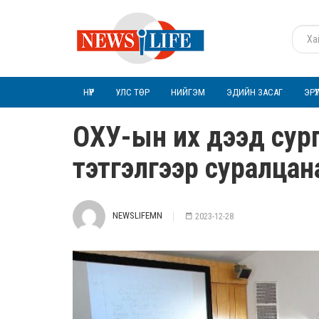
НҮҮР
УЛС ТӨР
НИЙГЭМ
ЭДИЙН ЗАСАГ
ЭРҮ
ОХУ-ын их дээд сур
тэтгэлгээр суралцан
NEWSLIFEMN
2023-12-28