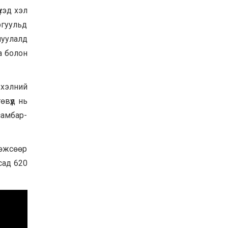
хэд хэл
Баян-Өлгий аймгийн
дараагийн Засаг даргад
ргуульд
Н.Тилеуханы нэр хүчтэй
яригдаж байна
уулалд
2026-07-30
а болон
А.Ю.Ивахин: Эрдэнэт
хотын түүх бол бидний
амжилтын түүх
 хэлний
2026-07-27
вүүд нь
Цэцэрлэгт суралцах
самбар-
хүүхдүүдийн бүртгэлийг
наймдугаар сарын 10-23-
ны хооронд Emongolia
системээр зохион
2026-07-27
гөжсөөр
байгуулна
сад 620