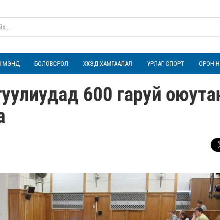
ҮЛ МЭНД
БОЛОВСРОЛ
ХҮҮХЭД ХАМГААЛАЛ
УРЛАГ СПОРТ
ОРОН Н
гуулиудад 600 гаруй оюута
а