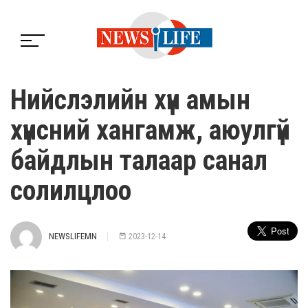
Нийслэлийн хүн амын
хүнсний хангамж, аюулгүй
байдлын талаар санал
солилцлоо
NEWSLIFEMN
2023-12-14