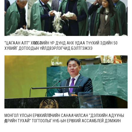
“ЦАГААН АЛТ” ХӨТӨЛБӨРИЙН ҮР ДҮНД АНХ УДАА ТҮҮХИЙ ЭДИЙН 50
ХУВИЙГ ДОТООДЫН ҮЙЛДВЭРЛЭГЧИД БЭЛТГЭЖЭЭ
МОНГОЛ УЛСЫН ЕРӨНХИЙЛӨГЧИЙН САНААЧИЛСАН “ДЭЛХИЙН АДУУНЫ
ӨДРИЙН ТУХАЙ” ТОГТООЛЫГ НҮБ-ЫН ЕРӨНХИЙ АССАМБЛЕЙ ДЭМЖИН
БАТАЛЛАА