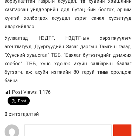
зориулалттай газрын асуудал, төр хувийн хэвшлийн
хамтарсан үйлдвэрийн дэд бүтэц бий болгох, эрчим
хүчтэй холбогдох асуудал зэрэг санал хүсэлтүүд
илэрхийллээ.
Уулзалтад НЗДТГ, НЗДТГ-ын хэрэгжүүлэгч
агентлагууд, Дүүргүүдийн Засаг даргын Тамгын газар,
“Хүнсний хувьсгал” ТББ, “Баялаг бүтээгчдийг дэмжих
холбоо” ТББ, хүнс хөдөө аж ахуйн салбарын баялаг
бүтээгч, аж ахуйн нэгжийн 80 гаруй төлөөлөл оролцож
байна.
Post Views:
1,176
0 cэтгэгдэлтэй