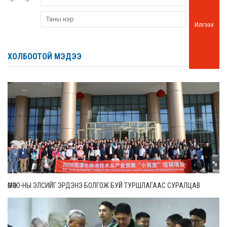
Илгээх
ХОЛБООТОЙ МЭДЭЭ
ӨМӨЗО-НЫ ЭЛСИЙГ ЭРДЭНЭ БОЛГОЖ БУЙ ТУРШЛАГААС СУРАЛЦАВ