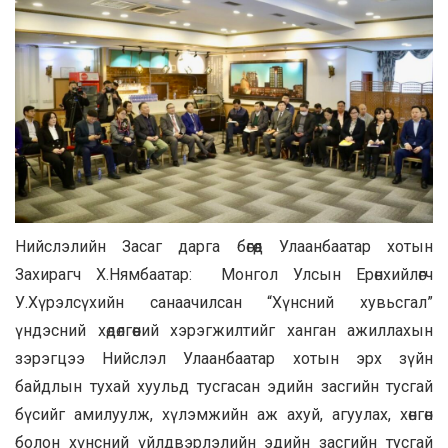
Нийслэлийн Засаг дарга бөгөөд Улаанбаатар хотын
Захирагч Х.Нямбаатар: Монгол Улсын Ерөнхийлөгч
У.Хүрэлсүхийн санаачилсан “Хүнсний хувьсгал”
үндэсний хөдөлгөөний хэрэгжилтийг ханган ажиллахын
зэрэгцээ Нийслэл Улаанбаатар хотын эрх зүйн
байдлын тухай хуульд тусгасан эдийн засгийн тусгай
бүсийг амилуулж, хүлэмжийн аж ахуй, агуулах, хөнгөн
болон хүнсний үйлдвэрлэлийн эдийн засгийн тусгай