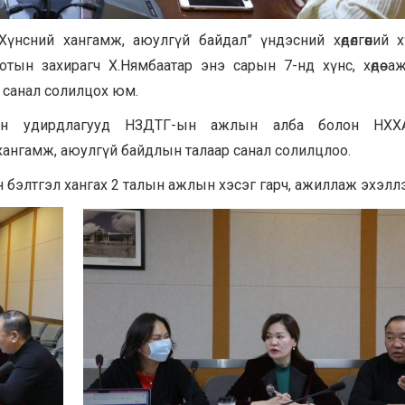
Хүнсний хангамж, аюулгүй байдал” үндэсний хөдөлгөөний 
хотын захирагч Х.Нямбаатар энэ сарын 7-нд хүнс, хөдөө а
ж санал солилцох юм.
-ын удирдлагууд НЗДТГ-ын ажлын алба болон НХХ
хангамж, аюулгүй байдлын талаар санал солилцлоо.
н бэлтгэл хангах 2 талын ажлын хэсэг гарч, ажиллаж эхэлл