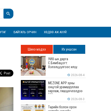
УТАГ
БАЙГАЛЬ ОРЧИН
ХӨДӨӨ АЖ АХУЙ
Шинэ мэдээ
Их уншсан
УИХ-ын дарга
С.Бямбацогт:
Хэлэлцүүлгээс илүү
хэрэгжилт, амлалтаас
илүү бодит үр дүн чухал
2026-08-4
MEZONE APP зуны
онцгой урамшууллаа
зарлаж, гишүүнчлэлдээ
50% хүртэлх хөнгөлөлт
үзүүлж эхэллээ
2026-08-3
Төрийн болон орон