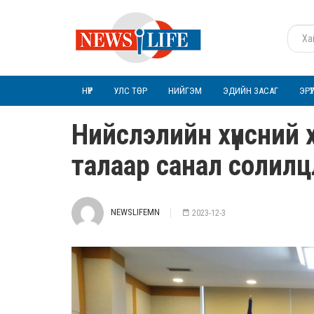
НҮҮР
УЛС ТӨР
НИЙГЭМ
ЭДИЙН ЗАСАГ
ЭРҮ
Нийслэлийн хүнсний 
талаар санал солилц
NEWSLIFEMN
2023-12-3