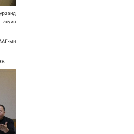
Баян-Өлгий аймгийн
дараагийн Засаг даргад
хүрээнд
Н.Тилеуханы нэр хүчтэй
яригдаж байна
ж ахуйн
2026-07-30
А.Ю.Ивахин: Эрдэнэт
хотын түүх бол бидний
ААГ-ын
амжилтын түүх
2026-07-27
ээ.
Цэцэрлэгт суралцах
хүүхдүүдийн бүртгэлийг
наймдугаар сарын 10-23-
ны хооронд Emongolia
системээр зохион
2026-07-27
байгуулна