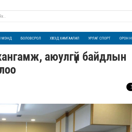
ҮЛ МЭНД
БОЛОВСРОЛ
ХҮҮХЭД ХАМГААЛАЛ
УРЛАГ СПОРТ
ОРОН Н
хангамж, аюулгүй байдлын
лоо