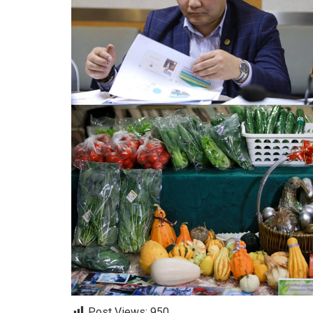
Post Views:
950