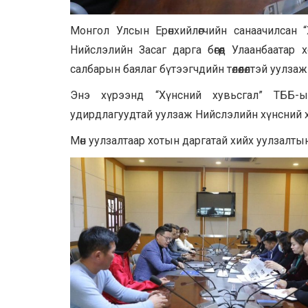
Монгол Улсын Ерөнхийлөгчийн санаачилсан “
Нийслэлийн Засаг дарга бөгөөд Улаанбаатар 
салбарын баялаг бүтээгчдийн төлөөлөлтэй уулза
Энэ хүрээнд “Хүнсний хувьсгал” ТББ
удирдлагуудтай уулзаж Нийслэлийн хүнсний 
Мөн уулзалтаар хотын даргатай хийх уулзалты