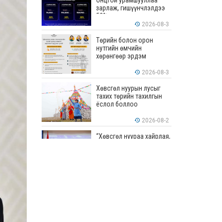
онцгой урамшууллаа
зарлаж, гишүүнчлэлдээ
50% хүртэлх хөнгөлөлт
үзүүлж эхэллээ
2026-08-3
Төрийн болон орон
нутгийн өмчийн
хөрөнгөөр эрдэм
шинжилгээ, судалгааны
ажил хийхэд тендерийн
2026-08-3
болон гүйцэтгэлийн
баталгаа гаргахгүй
Хөвсгөл нуурын лусыг
тахих төрийн тахилгын
ёслол боллоо
2026-08-2
“Хөвсгөл нуураа хайрлая,
хамгаалъя” эрдэм
шинжилгээний хурал
боллоо
2026-08-1
“ЭРДЭНЭС
ТАВАНТОЛГОЙ” ХК ЭНЭ
ДОЛОО ХОНОГТ 460.8
МЯНГАН ТОНН НҮҮРС
АРИЛЖЛАА
2026-07-31