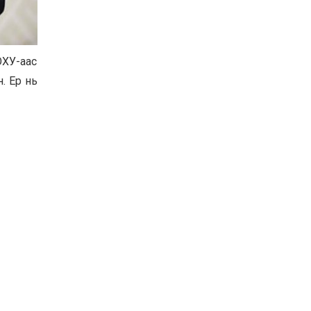
Хөвсгөл нуурын их
цэвэрлэгээний аяны
хүрээнд 301 тонн хог
хаягдлыг төвлөрүүлжээ
ОХУ-аас
2026-07-30
. Ер нь
Баян-Өлгий аймгийн
дараагийн Засаг даргад
Н.Тилеуханы нэр хүчтэй
яригдаж байна
2026-07-30
А.Ю.Ивахин: Эрдэнэт
хотын түүх бол бидний
амжилтын түүх
2026-07-27