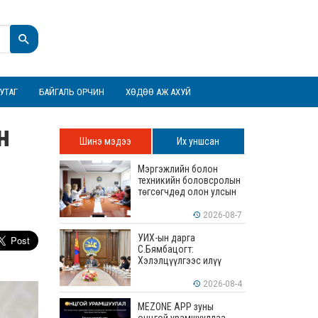
УТАГ
БАЙГАЛЬ ОРЧИН
ХӨДӨӨ АЖ АХУЙ
н
Шинэ мэдээ
Их уншсан
Мэргэжлийн болон
техникийн боловсролын
төгсөгчдөд олон улсын
хэмжээнд хүлээн
зөвшөөрөгдөх ур
2026-08-7
чадваруудыг олгоно
УИХ-ын дарга
С.Бямбацогт:
Хэлэлцүүлгээс илүү
хэрэгжилт, амлалтаас
илүү бодит үр дүн чухал
2026-08-4
MEZONE APP зуны