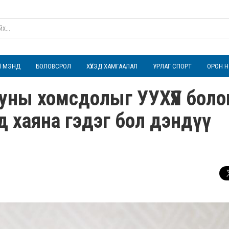
ҮЛ МЭНД
БОЛОВСРОЛ
ХҮҮХЭД ХАМГААЛАЛ
УРЛАГ СПОРТ
ОРОН Н
ууны хомсдолыг УУХҮЯ боло
д хаяна гэдэг бол дэндүү