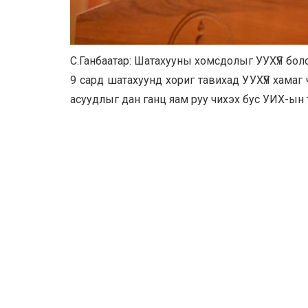
С.Ганбаатар: Шатахууны хомсдолыг УУХҮЯ боло
9 сард шатахуунд хориг тавихад УУХҮЯ хамаг
асуудлыг дан ганц яам руу чихэх бус УИХ-ын