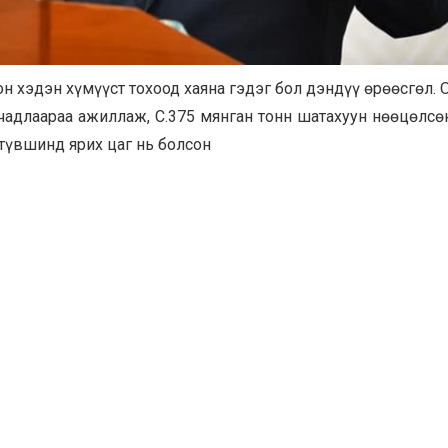
н хэдэн хүмүүст тохоод хаяна гэдэг бол дэндүү өрөөсгөл. 
 чадлаараа ажиллаж, С.375 мянган тонн шатахуун нөөцөлсөн
 түвшинд ярих цаг нь болсон