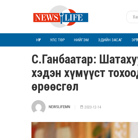
НҮҮР
УЛС ТӨР
НИЙГЭМ
ЭДИЙН ЗАСАГ
ЭРҮ
С.Ганбаатар: Шатах
хэдэн хүмүүст тохоо
өрөөсгөл
NEWSLIFEMN
2023-12-14