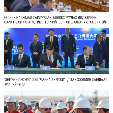
ЗЭСИЙН БАЯЖМАЛ ХАЙЛУУЛАХ, БОЛОВСРУУЛАХ ҮЙЛДВЭРИЙН
ХӨРӨНГӨ ОРУУЛАГЧ, ГҮЙЦЭТГЭГЧИЙГ СОНГОН ШАЛГАРУУЛАХ ЭРХ ЗҮЙН
ОРЧНЫГ САЙЖРУУЛНА
“ЭНЕРЖИ РЕСУРС” ХХК “ЧАЙНА ЭНЕРЖИ”- Д ЗАХ ЗЭЭЛИЙН ХАНШААР
НҮҮРС НИЙЛҮҮЛНЭ