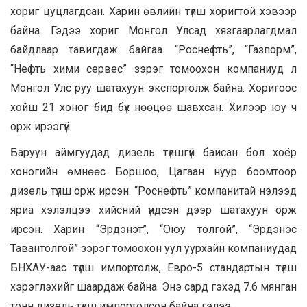
хориг цуцлагдсан. Харин өвлийн түлш хоригтой хэвээр
байна. Гэдээ хориг Монгол Улсад хязгаарлагдмал
байдлаар тавигдаж байгаа. “Роснефть”, “Газпорм”,
“Нефть хими сервес” зэрэг томоохон компаниуд л
Монгол Улс руу шатахуун экспортолж байна. Хоригоос
хойш 21 хоног бид бүх нөөцөө шавхсан. Хилээр юу ч
орж ирээгүй.
Баруун аймгуудад дизель түлшгүй байсан бол хоёр
хоногийн өмнөөс Боршоо, Цагаан нуур боомтоор
дизель түлш орж ирсэн. “Роснефть” компанитай нэлээд
яриа хэлэлцээ хийсний үндсэн дээр шатахуун орж
ирсэн. Харин “Эрдэнэт”, “Оюу толгой”, “Эрдэнэс
Тавантолгой” зэрэг томоохон уул уурхайн компаниудад
БНХАУ-аас түлш импортолж, Евро-5 стандартын түлш
хэрэглэхийг шаардаж байна. Энэ сард гэхэд 7.6 мянган
тонн дизель түлш импортолсон байна гэлээ.