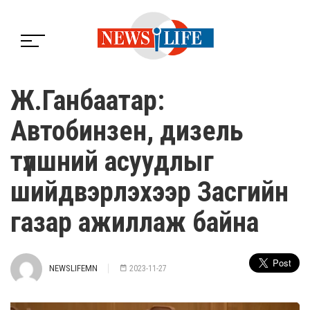
Ж.Ганбаатар:
Автобинзен, дизель
түлшний асуудлыг
шийдвэрлэхээр Засгийн
газар ажиллаж байна
NEWSLIFEMN
2023-11-27