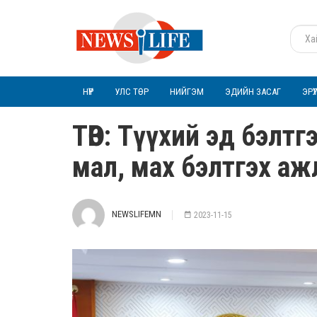
НҮҮР
УЛС ТӨР
НИЙГЭМ
ЭДИЙН ЗАСАГ
ЭРҮ
ТӨВ: Түүхий эд бэл
мал, мах бэлтгэх а
NEWSLIFEMN
2023-11-15