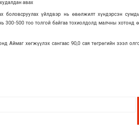
худалдан авах
ах боловсруулах үйлдвэр нь өвөлжилт хүндэрсэн сумд
ь 300-500 тоо толгой байгаа тохиолдолд малчны хотонд 
нд Аймаг хөгжүүлэх сангаас 90,0 сая төгрөгийн зээл олг