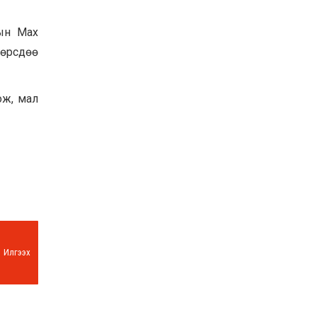
ын Мах
өөрсдөө
ож, мал
Илгээх