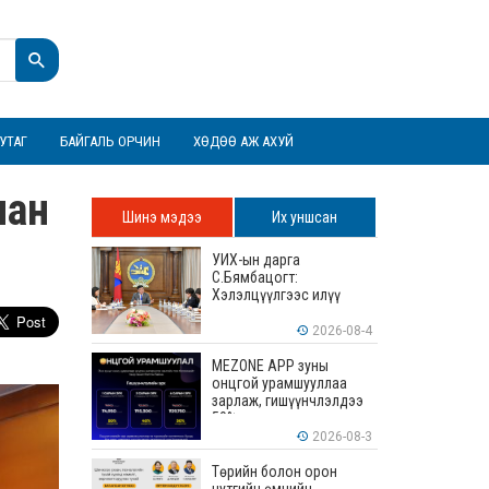
УТАГ
БАЙГАЛЬ ОРЧИН
ХӨДӨӨ АЖ АХУЙ
лан
Шинэ мэдээ
Их уншсан
УИХ-ын дарга
С.Бямбацогт:
Хэлэлцүүлгээс илүү
хэрэгжилт, амлалтаас
илүү бодит үр дүн чухал
2026-08-4
MEZONE APP зуны
онцгой урамшууллаа
зарлаж, гишүүнчлэлдээ
50% хүртэлх хөнгөлөлт
үзүүлж эхэллээ
2026-08-3
Төрийн болон орон