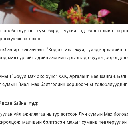
ай холбогдуулан сум бүрд түүхий эд бэлтгэлийн хорш
эрэгжүүлж эхэллээ.
хбаатар санаачлан “Хөдөө аж ахуй, үйлдвэрлэлийн ст
өд мал сүргийг эдийн засгийн эргэлтэд оруулж, хорогдол 
мын “Эрүүл мах эко хүнс” ХХК, Аргалант, Баянхангай, Баян-
нт сумын “Мал, мах бэлтгэлийн хоршоо”-ны төлөөллүүдийг
дсэн байна. Үүнд:
дуулан үйл ажиллагаа нь түр зогссон Лүн сумын Мах болов
охиролцож малчдын бэлтгэсэн махыг суманд төвлөрүүлэн