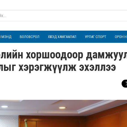
ҮЛ МЭНД
БОЛОВСРОЛ
ХҮҮХЭД ХАМГААЛАЛ
УРЛАГ СПОРТ
ОРОН Н
тгэлийн хоршоодоор дамжуу
жлыг хэрэгжүүлж эхэллээ