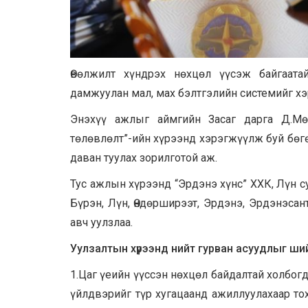
Өвөлжилт хүндрэх нөхцөл үүсэж байгаат
дамжуулан мал, мах бэлтгэлийн системийг х
Энэхүү ажлыг аймгийн Засаг дарга Д.Мөн
төлөвлөлт”-ийн хүрээнд хэрэгжүүлж буй бөгө
даван туулах зорилготой аж.
Тус ажлын хүрээнд “Эрдэнэ хүнс” ХХК, Лүн су
Бүрэн, Лүн, Өндөрширээт, Эрдэнэ, Эрдэнэса
авч уулзлаа.
Уулзалтын хүрээнд нийт гурван асуудлыг ший
1.Цаг үеийн үүссэн нөхцөл байдалтай холбог
үйлдвэрийг түр хугацаанд ажиллуулахаар т