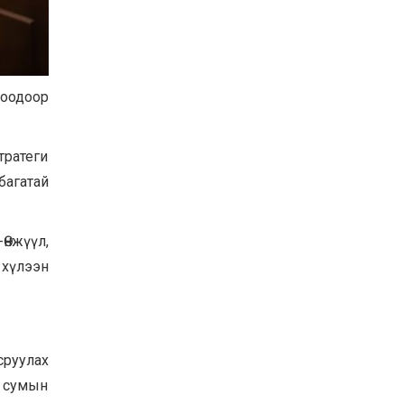
Баян-Өлгий аймгийн
дараагийн Засаг даргад
Н.Тилеуханы нэр хүчтэй
яригдаж байна
2026-07-30
оодоор
А.Ю.Ивахин: Эрдэнэт
хотын түүх бол бидний
амжилтын түүх
ратеги
2026-07-27
багатай
Цэцэрлэгт суралцах
хүүхдүүдийн бүртгэлийг
наймдугаар сарын 10-23-
ны хооронд Emongolia
Өнжүүл,
системээр зохион
2026-07-27
 хүлээн
байгуулна
сруулах
, сумын