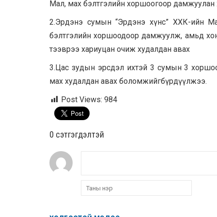
Мал, мах бэлтгэлийн хоршоогоор дамжуулан 
2.Эрдэнэ сумын “Эрдэнэ хүнс” ХХК-ийн М
бэлтгэлийн хоршоодоор дамжуулж, амьд хон
тээврээ хариуцан очиж худалдан авах
3.Цас зудын эрсдэл ихтэй 3 сумын 3 хоршоо
мах худалдан авах боломжийгбүрдүүлжээ.
Post Views:
984
0 cэтгэгдэлтэй