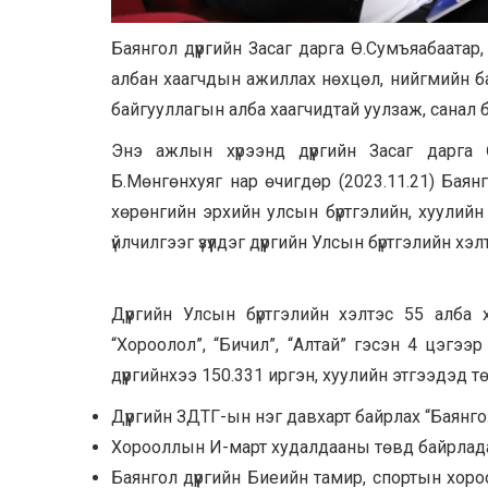
Баянгол дүүргийн Засаг дарга Ө.Сумъяабаатар
албан хаагчдын ажиллах нөхцөл, нийгмийн ба
байгууллагын алба хаагчидтай уулзаж, санал 
Энэ ажлын хүрээнд дүүргийн Засаг дарга 
Б.Мөнгөнхуяг нар өчигдөр (2023.11.21) Баянг
хөрөнгийн эрхийн улсын бүртгэлийн, хуулийн
үйлчилгээг үзүүлдэг дүүргийн Улсын бүртгэлийн х
Дүүргийн Улсын бүртгэлийн хэлтэс 55 алба
“Хороолол”, “Бичил”, “Алтай” гэсэн 4 цэгээ
дүүргийнхээ 150.331 иргэн, хуулийн этгээдэд төр
Дүүргийн ЗДТГ-ын нэг давхарт байрлах “Баянго
Хорооллын И-март худалдааны төвд байрладаг
Баянгол дүүргийн Биеийн тамир, спортын хор