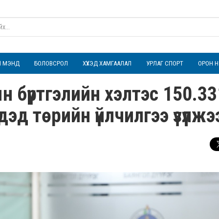
ҮЛ МЭНД
БОЛОВСРОЛ
ХҮҮХЭД ХАМГААЛАЛ
УРЛАГ СПОРТ
ОРОН Н
ын бүртгэлийн хэлтэс 150.33
эд төрийн үйлчилгээ үзүүлжэ