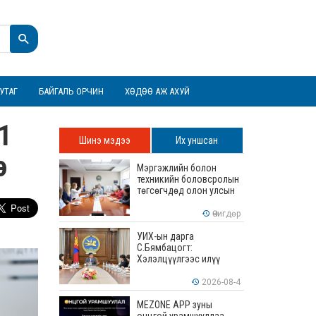
УТАГ
БАЙГАЛЬ ОРЧИН
ХӨДӨӨ АЖ АХУЙ
1
Шинэ мэдээ
Их уншсан
э
Мэргэжлийн болон
техникийн боловсролын
төгсөгчдөд олон улсын
хэмжээнд хүлээн
зөвшөөрөгдөх ур
Өчигдөр
чадваруудыг олгоно
УИХ-ын дарга
С.Бямбацогт:
Хэлэлцүүлгээс илүү
хэрэгжилт, амлалтаас
илүү бодит үр дүн чухал
2026-08-4
MEZONE APP зуны