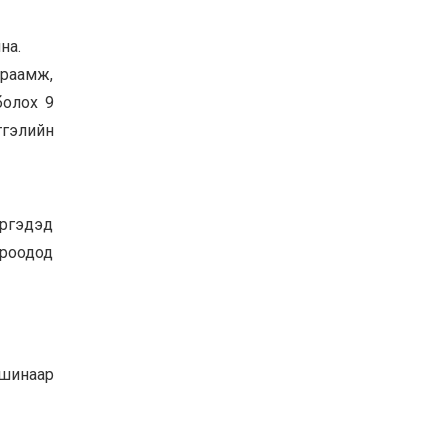
на.
ураамж,
болох 9
тгэлийн
иргэдэд
ороодод
ашинаар