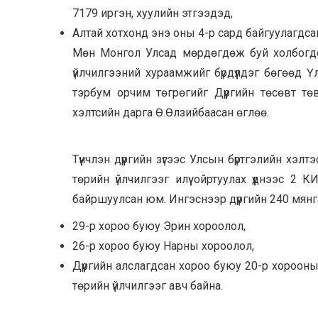
7179 иргэн, хуулийн этгээдэд,
Алтай хотхонд энэ оны 4-р сард байгуулагдсан 
Мөн Монгол Улсад мөрдөгдөж буй холбогдох
үйлчилгээний хураамжийг бүрдүүлдэг бөгөөд 
тэрбум орчим төгрөгийг Дүүргийн төсөвт төв
хэлтсийн дарга Ө.Өлзийбаасан өглөө.
Түүнчлэн дүүргийн зүгээс Улсын бүртгэлийн хэ
төрийн үйлчилгээг илүү ойртуулах үүднээс 
байршуулсан юм. Ингэснээр дүүргийн 240 мян
29-р хороо буюу Эрин хороолол,
26-р хороо буюу Нарны хороолол,
Дүүргийн алслагдсан хороо буюу 20-р хороо
төрийн үйлчилгээг авч байна.