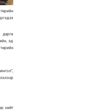
Хөвсгөл нуурын их
цэвэрлэгээний аяны
 төрийн
хүрээнд 301 тонн хог
хаягдлыг төвлөрүүлжээ
эргэдэх
2026-07-30
Баян-Өлгий аймгийн
дараагийн Засаг даргад
н дарга
Н.Тилеуханы нэр хүчтэй
ийн, эд
яригдаж байна
2026-07-30
 төрийн
А.Ю.Ивахин: Эрдэнэт
хотын түүх бол бидний
амжилтын түүх
2026-07-27
янгол”,
глэлээр
эр нийт