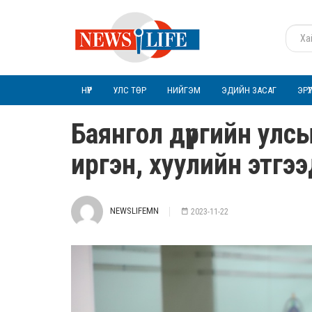
НҮҮР
УЛС ТӨР
НИЙГЭМ
ЭДИЙН ЗАСАГ
ЭРҮ
Баянгол дүүргийн улс
иргэн, хуулийн этгээд
NEWSLIFEMN
2023-11-22