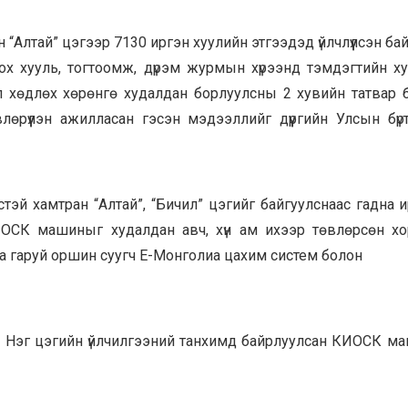
“Алтай” цэгээр 7130 иргэн хуулийн этгээдэд үйлчлүүлсэн бай
 хууль, тогтоомж, дүрэм журмын хүрээнд тэмдэгтийн х
Үл хөдлөх хөрөнгө худалдан борлуулсны 2 хувийн татвар 
лөрүүлэн ажилласан гэсэн мэдээллийг дүүргийн Улсын бүр
лтэстэй хамтран “Алтай”, “Бичил” цэгийг байгуулснаас гадна 
2 КИОСК машиныг худалдан авч, хүн ам ихээр төвлөрсөн х
га гаруй оршин суугч Е-Монголиа цахим систем болон
ны Нэг цэгийн үйлчилгээний танхимд байрлуулсан КИОСК м