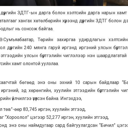
, дүүргийн ЗДТГ-ын дарга болон хэлтсийн дарга нарын хамт
талгааг хангах хөтөлбөрийн хүрээнд дүүргийн ЗДТГ болон д
бодлыг нь сонсож байгаа.
Ө.Сумъяабаатар, Төрийн захиргаа удирдлагын хэлтсий
ол дүүргийн 240 мянга гаруй иргэнд иргэний улсын бүртгэл
 этгээдийн улсын бүртгэлийн чиглэлээр нэн шаардлагатай
элтсийн хамт олонтой уулзлаа.
 хаагчтай бөгөөд энэ оны эхний 10 сарын байдлаар “Ба
р иргэний, эд хөрөнгийн, хуулийн этгээдийн бүртгэлийн чи
ийн үйлчилгээ үзүүлсэн байна. Ингэхдээ,
л төв”-өөр 83,745 иргэн, хуулийн этгээд,
 “Хороолол” цэгээр 52,277 иргэн, хуулийн этгээд,
оонд энэ оны наймдугаар сард байгуулагдсан “Бичил” цэгэ