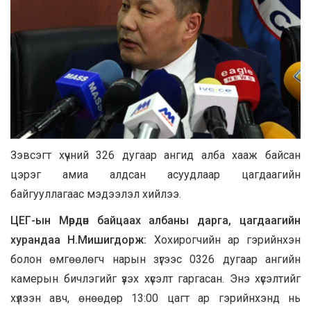
Зэвсэгт хүчний 326 дугаар ангид алба хааж байсан
цэрэг амиа алдсан асуудлаар цагдаагийн
байгууллагаас мэдээлэл хийлээ.
ЦЕГ-ын Мөрдөн байцаах албаны дарга, цагдаагийн
хурандаа Н.Мишигдорж:
Хохирогчийн ар гэрийнхэн
болон өмгөөлөгч нарын зүгээс 0326 дугаар ангийн
камерын бичлэгийг үзэх хүсэлт гаргасан. Энэ хүсэлтийг
хүлээн авч, өнөөдөр 13:00 цагт ар гэрийнхэнд нь