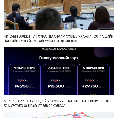
НИТХ-ЫН ЭЭЛЖИТ VIII ХУРАЛДААНААР “СЭЛБЭ УХААЛАГ ХОТ” ЭДИЙН
ЗАСГИЙН ТУСГАЙ БҮС БАЙГУУЛАХЫГ ДЭМЖЛЭЭ
MEZONE APP ЗУНЫ ОНЦГОЙ УРАМШУУЛЛАА ЗАРЛАЖ, ГИШҮҮНЧЛЭЛДЭЭ
50% ХҮРТЭЛХ ХӨНГӨЛӨЛТ ҮЗҮҮЛЖ ЭХЭЛЛЭЭ