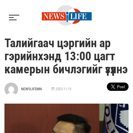
Талийгаач цэргийн ар
гэрийнхэнд 13:00 цагт
камерын бичлэгийг үзүүлнэ
NEWSLIFEMN
2023-11-15