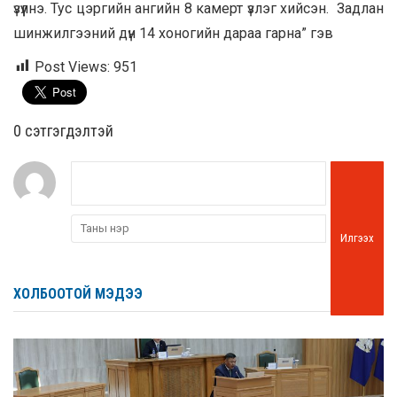
үзүүлнэ. Тус цэргийн ангийн 8 камерт үзлэг хийсэн. Задлан
шинжилгээний дүн 14 хоногийн дараа гарна” гэв
Post Views:
951
0 cэтгэгдэлтэй
Илгээх
ХОЛБООТОЙ МЭДЭЭ