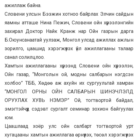
ажиллаж байна.
Словени улсын Бээжин хотноо байрлах Элчин сайдын
яамны атташе Нина Пежич, Словени ойн хүрээлэнгийн
захирал Доктор Найк Кранж нар Ойн газрын дарга
Б.Оюунсанаатай уулзаж, Монгол улсад ажиллах ажлын
зорилго, цаашид хэрэгжүүлэх үйл ажиллагааны талаар
санал солилцлоо.
Хамтын ажиллагааны хүрээнд Словени ойн хүрээлэн,
Ойн газар, “Монголын ой, модны салбарын нэгдсэн
холбоо” ТББ, Хөдөө аж ахуйн их сургуультай хамран
“МОНГОЛ ОРНЫ ОЙН САЛБАРЫН ШИНЭЧЛЭЛД
ОРУУЛАХ ХУВЬ НЭМЭР” Ой, тогтвортой байдал,
эмэгтэйчүүд сэдэвт сургалт семинар зохион байгуулах
юм.
Цаашлаад хоёр улс ойн салбарт тогтвортой урт
хугацааны хамтын ажиллагаа өрнүүлэх, төсөл хэрэгжүүлэх