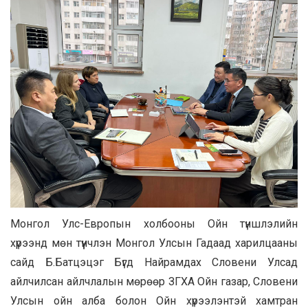
Монгол Улс-Европын холбооны Ойн түншлэлийн
хүрээнд мөн түүнчлэн Монгол Улсын Гадаад харилцааны
сайд Б.Батцэцэг Бүгд Найрамдах Словени Улсад
айлчилсан айлчлалын мөрөөр ЗГХА Ойн газар, Словени
Улсын ойн алба болон Ойн хүрээлэнтэй хамтран