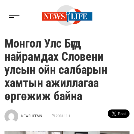
Монгол Улс Бүгд
найрамдах Словени
улсын ойн салбарын
хамтын ажиллагаа
өргөжиж байна
NEWSLIFEMN
2023-11-1