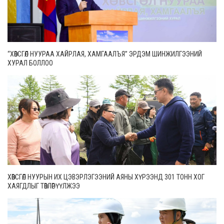
“ХӨВСГӨЛ НУУРАА ХАЙРЛАЯ, ХАМГААЛЪЯ” ЭРДЭМ ШИНЖИЛГЭЭНИЙ
ХУРАЛ БОЛЛОО
ХӨВСГӨЛ НУУРЫН ИХ ЦЭВЭРЛЭГЭЭНИЙ АЯНЫ ХҮРЭЭНД 301 ТОНН ХОГ
ХАЯГДЛЫГ ТӨВЛӨРҮҮЛЖЭЭ