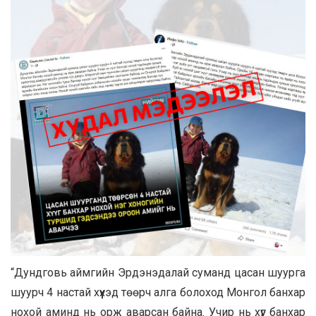
“Дундговь аймгийн Эрдэнэдалай суманд цасан шуурга
шуурч 4 настай хүүхэд төөрч алга болоход Монгол банхар
нохой аминд нь орж аварсан байна. Учир нь хүүг банхар