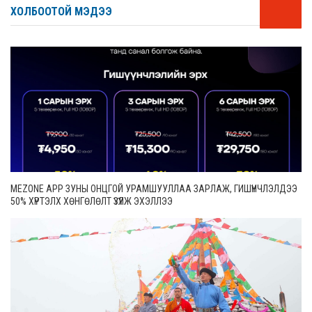
ХОЛБООТОЙ МЭДЭЭ
MEZONE APP ЗУНЫ ОНЦГОЙ УРАМШУУЛЛАА ЗАРЛАЖ, ГИШҮҮНЧЛЭЛДЭЭ
50% ХҮРТЭЛХ ХӨНГӨЛӨЛТ ҮЗҮҮЛЖ ЭХЭЛЛЭЭ