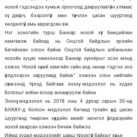
нохой гэдсэндээ хумьж ороогоод дааруулаагүйн улмаас
хүү даарч, бээрэлгүй мөн түүнчлэн цасан шуурганд
хөлдөлгүй амь аврагдсан аж.
Нэг хоногийн турш Банхар нохой хүүг бөөцийлөн
хамгаалж байхад нь Онцгой байдлын эрлийн
багийнхан олсон байна. Онцгой байдлын албаныхан
нохойн хуцах чимээнээр Банхар хүү хоёрыг эсэн мэнд
олжээ. Нохой хүний хамгийн сайн анд нөхөр гэдгээ энэ
үйлдлээрээ харуулаад байна.” хэмээн олон нийтийн
сүлжээнд түгээд байгааа энэхүү мэдээлэл нь худал
болохыг албан ёсоор анхааруулж байна.
Энэхүү мэдээлэл нь 2018 оны 4 дүгээр сарын 30-нд
БНХАУ-д болсон мэдээлэл бөгөөд тухайн үед цасан
шуурганд төөрсөн хүүхдийн амийг монгол үйлдвэрийн
нохой аварсан хэмээн бичиж байжээ.
Иймд худал мэдээллийг цааш түгээхгүй байхыг хүсье.