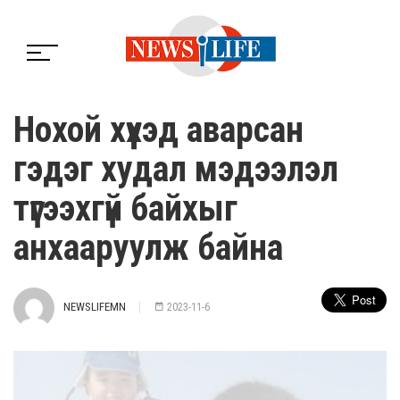
Нохой хүүхэд аварсан
гэдэг худал мэдээлэл
түгээхгүй байхыг
анхааруулж байна
NEWSLIFEMN
2023-11-6