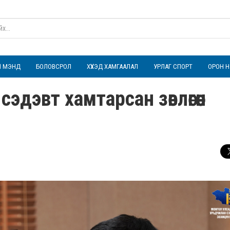
ҮЛ МЭНД
БОЛОВСРОЛ
ХҮҮХЭД ХАМГААЛАЛ
УРЛАГ СПОРТ
ОРОН Н
эдэвт хамтарсан зөвлөгөөн