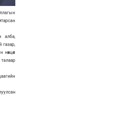
Баян-Өлгий аймгийн
дараагийн Засаг даргад
уллагын
Н.Тилеуханы нэр хүчтэй
яригдаж байна
мтарсан
2026-07-30
А.Ю.Ивахин: Эрдэнэт
н алба,
хотын түүх бол бидний
амжилтын түүх
 газар,
 нөхцөл
2026-07-27
 талаар
Цэцэрлэгт суралцах
хүүхдүүдийн бүртгэлийг
наймдугаар сарын 10-23-
ны хооронд Emongolia
аагийн
системээр зохион
2026-07-27
байгуулна
луулсан