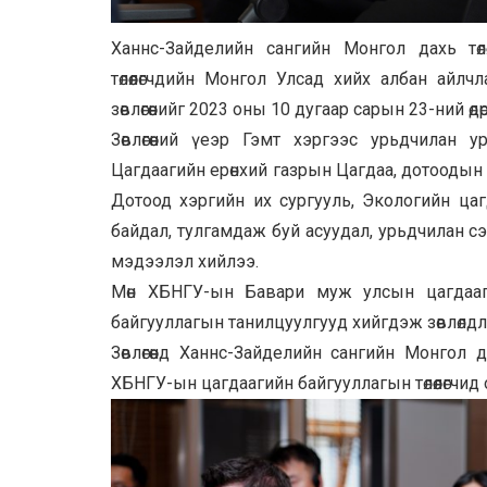
Ханнс-Зайделийн сангийн Монгол дахь төлө
төлөөлөгчдийн Монгол Улсад хийх албан айлч
зөвлөгөөнийг 2023 оны 10 дугаар сарын 23-ний ө
Зөвлөгөөний үеэр Гэмт хэргээс урьдчилан 
Цагдаагийн ерөнхий газрын Цагдаа, дотоодын 
Дотоод хэргийн их сургууль, Экологийн цаг
байдал, тулгамдаж буй асуудал, урьдчилан с
мэдээлэл хийлээ.
Мөн ХБНГУ-ын Бавари муж улсын цагдааг
байгууллагын танилцуулгууд хийгдэж зөвлөлдлөө
Зөвлөгөөнд Ханнс-Зайделийн сангийн Монгол 
ХБНГУ-ын цагдаагийн байгууллагын төлөөлөгчид