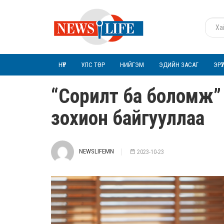
НҮҮР
УЛС ТӨР
НИЙГЭМ
ЭДИЙН ЗАСАГ
ЭРҮ
“Сорилт ба боломж” с
зохион байгууллаа
NEWSLIFEMN
2023-10-23