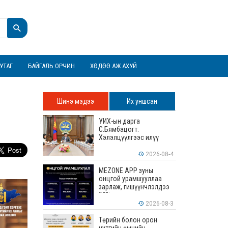
УТАГ
БАЙГАЛЬ ОРЧИН
ХӨДӨӨ АЖ АХУЙ
Шинэ мэдээ
Их уншсан
УИХ-ын дарга
С.Бямбацогт:
Хэлэлцүүлгээс илүү
хэрэгжилт, амлалтаас
илүү бодит үр дүн чухал
2026-08-4
MEZONE APP зуны
онцгой урамшууллаа
зарлаж, гишүүнчлэлдээ
50% хүртэлх хөнгөлөлт
үзүүлж эхэллээ
2026-08-3
Төрийн болон орон