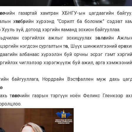
өлөгчийн газартай хамтран ХБНГУ-ын цагдаагийн байгу
лалын хөтөлбөрийн хүрээнд “Сорилт ба боломж” сэдэвт ха
дөр Хууль зүй, дотоод хэргийн яаманд зохион байгууллаа.
урьдчилан сэргийлэх ажлыг зохицуулах зөвлөлийн Ажлы
цэргийн нэгдсэн сургалтын төв, Шүүх шинжилгээний ерөнхий
даагийн албанаас хүрээлэн буй орчны эсрэг гэмт хэргийн
эргийлэх чиглэлээр хэрэгжүүлж буй ажил, арга хэмжээний
ийн байгууллага, Нордрайн Вэстфаллен муж дахь цагд
.
дахь төлөөлөгчийн газрын тэргүүн ноён Феликс Гленкээр ах
 оролцлоо.