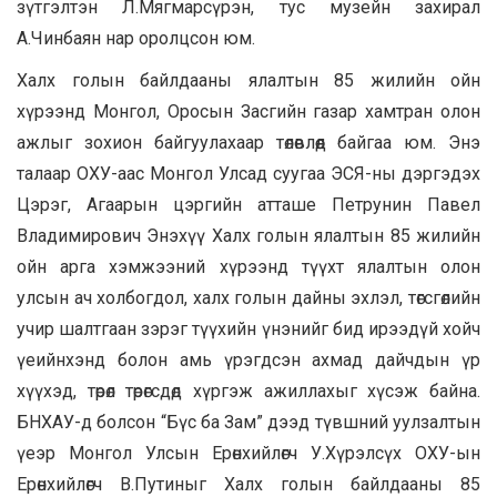
зүтгэлтэн Л.Мягмарсүрэн, тус музейн захирал
А.Чинбаян нар оролцсон юм.
Халх голын байлдааны ялалтын 85 жилийн ойн
хүрээнд Монгол, Оросын Засгийн газар хамтран олон
ажлыг зохион байгуулахаар төлөвлөөд байгаа юм. Энэ
талаар ОХУ-аас Монгол Улсад суугаа ЭСЯ-ны дэргэдэх
Цэрэг, Агаарын цэргийн атташе Петрунин Павел
Владимирович Энэхүү Халх голын ялалтын 85 жилийн
ойн арга хэмжээний хүрээнд түүхт ялалтын олон
улсын ач холбогдол, халх голын дайны эхлэл, төгсгөлийн
учир шалтгаан зэрэг түүхийн үнэнийг бид ирээдүй хойч
үеийнхэнд болон амь үрэгдсэн ахмад дайчдын үр
хүүхэд, төрөл төрөгсдөд хүргэж ажиллахыг хүсэж байна.
БНХАУ-д болсон “Бүс ба Зам” дээд түвшний уулзалтын
үеэр Монгол Улсын Ерөнхийлөгч У.Хүрэлсүх ОХУ-ын
Ерөнхийлөгч В.Путиныг Халх голын байлдааны 85