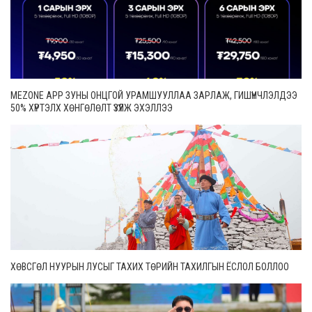
MEZONE APP ЗУНЫ ОНЦГОЙ УРАМШУУЛЛАА ЗАРЛАЖ, ГИШҮҮНЧЛЭЛДЭЭ
50% ХҮРТЭЛХ ХӨНГӨЛӨЛТ ҮЗҮҮЛЖ ЭХЭЛЛЭЭ
ХӨВСГӨЛ НУУРЫН ЛУСЫГ ТАХИХ ТӨРИЙН ТАХИЛГЫН ЁСЛОЛ БОЛЛОО