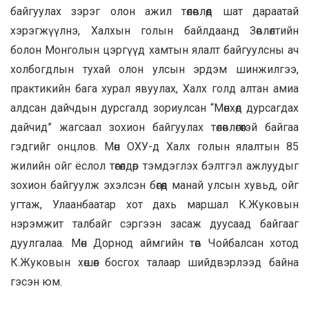
байгуулах зэрэг олон ажил төлөвлөөд шат дараатай
хэрэгжүүлнэ, Халхын голын байлдаанд Зөвлөлтийн
болон Монголын цэргүүд хамтын ялалт байгуулсны ач
холбогдлын тухай олон улсын эрдэм шинжилгээ,
практикийн бага хурал явуулах, Халх голд алтан амиа
алдсан дайчдын дурсгалд зориулсан “Мөнхөд дурсагдах
дайчид” жагсаал зохион байгуулах төлөвлөгөөтэй байгаа
гэдгийг онцлов. Мөн ОХУ-д Халх голын ялалтын 85
жилийн ойг ёслол төгөлдөр тэмдэглэх бэлтгэл ажлуудыг
зохион байгуулж эхэлсэн бөгөөд манай улсын хувьд, ойг
угтаж, Улаанбаатар хот дахь маршал К.Жуковын
нэрэмжит талбайг сэргээн засаж дуусаад байгааг
дуулгалаа. Мөн Дорнод аймгийн төв Чойбалсан хотод
К.Жуковын хөшөөг босгох талаар шийдвэрлээд байна
гэсэн юм.