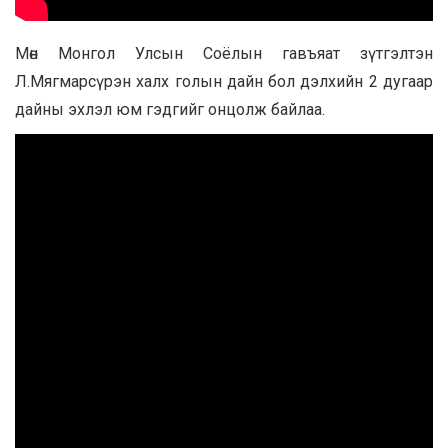
Мөн Монгол Улсын Соёлын гавъяат зүтгэлтэн
Л.Мягмарсүрэн халх голын дайн бол дэлхийн 2 дугаар
дайны эхлэл юм гэдгийг онцолж байлаа.