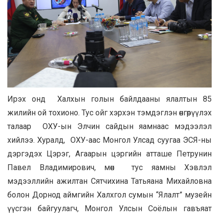
Ирэх онд Халхын голын байлдааны ялалтын 85
жилийн ой тохионо. Тус ойг хэрхэн тэмдэглэн өнгөрүүлэх
талаар ОХУ-ын Элчин сайдын яамнаас мэдээлэл
хийлээ. Хуралд, ОХУ-аас Монгол Улсад суугаа ЭСЯ-ны
дэргэдэх Цэрэг, Агаарын цэргийн атташе Петрунин
Павел Владимирович, мөн тус яамны Хэвлэл
мэдээллийн ажилтан Сятчихина Татьяана Михайловна
болон Дорнод аймгийн Халхгол сумын “Ялалт” музейн
үүсгэн байгуулагч, Монгол Улсын Соёлын гавъяат