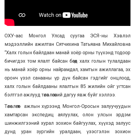
ОХУ-аас Монгол Улсад суугаа ЭСЯ-ны Хэвлэл
мэдээллийн ажилтан Сятчихина Татьяана Михайловна
“Халх голын байлдаан манай хоёр орны түүхэнд тодоор
бичигдэх том ялалт байсан бөгөөд халх голын тулалдаан
нь манай хоёр орны найрамдал, хамтын ажиллагаа, эх
оронч үзэл санааны үр дүн байсан гэдгийг онцлоод,
халх голын байлдааны ялалтын 85 жилийн ойг угтсан
бэлтгэл ажлууд төлөвлөгөөний дагуу явж буйг хэллээ.
Төлөвлөгөөт ажлын хүрээнд Монгол-Оросын залуучуудын
хамтарсан экспедиц аялуулах, олон улсын эрдэм
шинжилгээний хурал зохион байгуулах, хүүхэд залуус
дунд уран зургийн уралдаан, үзэсгэлэн зохион