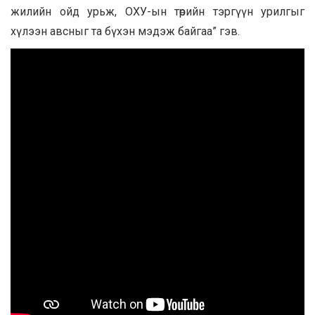
жилийн ойд урьж, ОХУ-ын төрийн тэргүүн урилгыг
хүлээн авсныг та бүхэн мэдэж байгаа” гэв.