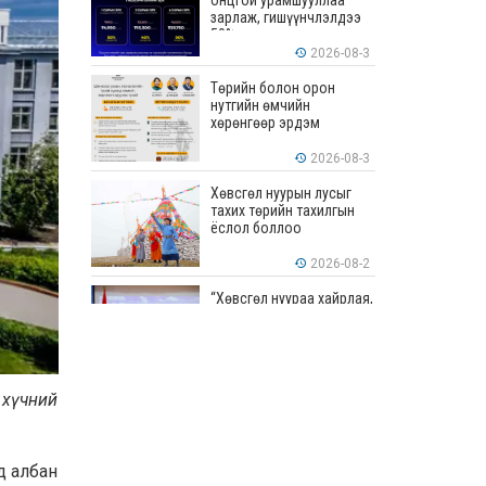
онцгой урамшууллаа
зарлаж, гишүүнчлэлдээ
50% хүртэлх хөнгөлөлт
үзүүлж эхэллээ
2026-08-3
Төрийн болон орон
нутгийн өмчийн
хөрөнгөөр эрдэм
шинжилгээ, судалгааны
ажил хийхэд тендерийн
2026-08-3
болон гүйцэтгэлийн
баталгаа гаргахгүй
Хөвсгөл нуурын лусыг
тахих төрийн тахилгын
ёслол боллоо
2026-08-2
“Хөвсгөл нуураа хайрлая,
хамгаалъя” эрдэм
шинжилгээний хурал
боллоо
2026-08-1
 хүчний
“ЭРДЭНЭС
ТАВАНТОЛГОЙ” ХК ЭНЭ
ДОЛОО ХОНОГТ 460.8
МЯНГАН ТОНН НҮҮРС
д албан
АРИЛЖЛАА
2026-07-31