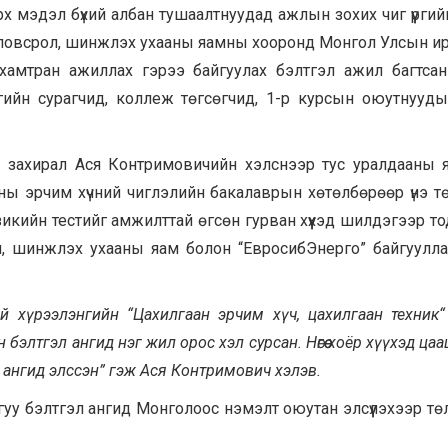
рх мэдэл бүхий албан тушаалтнуудад ажлын зохих чиг үүргийг
ловсрол, шинжлэх ухааны яамны хооронд Монгол Улсын и
 хамтран ажиллах гэрээ байгуулах бэлтгэл ажил багтсан
ийн сурагчид, коллеж төгсөгчид, 1-р курсын оюутнууд
захирал Ася Контримовичийн хэлснээр тус уралдааны 
аны эрчим хүчний чиглэлийн бакалаврын хөтөлбөрөөр үнэ тө
икийн тестийг амжилттай өгсөн гурван хүүхэд шилдэгээр то
 шинжлэх ухааны яам болон “ЕвросибЭнерго” байгуулл
й х
ү
рээлэнгийн “Цахилгаан эрчим хүч, цахилгаан техник“
н бэлтгэл ангид нэг жил орос хэл сурсан. Нө
гөө
хоёр хүүхэд цаа
 ангид элссэн” гэж Ася Контримович хэлэв.
уу бэлтгэл ангид Монголоос нэмэлт оюутан элсүүлэхээр т