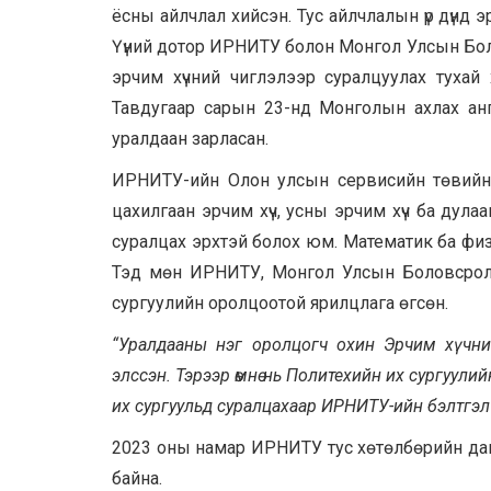
ёсны айлчлал хийсэн. Тус айлчлалын үр дүнд э
Үүний дотор ИРНИТУ болон Монгол Улсын Бо
эрчим хүчний чиглэлээр суралцуулах тухай
Тавдугаар сарын 23-нд Монголын ахлах анг
уралдаан зарласан.
ИРНИТУ-ийн Олон улсын сервисийн төвийн 
цахилгаан эрчим хүч, усны эрчим хүч ба дула
суралцах эрхтэй болох юм. Математик ба физ
Тэд мөн ИРНИТУ, Монгол Улсын Боловсрол,
сургуулийн оролцоотой ярилцлага өгсөн.
“Уралдааны нэг оролцогч охин Эрчим хүчни
элссэн. Тэрээр өмнө нь Политехийн их сургуулий
их сургуульд суралцахаар ИРНИТУ-ийн бэлтгэл
2023 оны намар ИРНИТУ тус хөтөлбөрийн даг
байна.