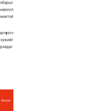
албарыг
онирхол
ломжтой
ргүүлэгч
 хувийг
рладаг.
Илгээх