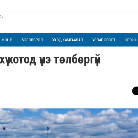
ҮЛ МЭНД
БОЛОВСРОЛ
ХҮҮХЭД ХАМГААЛАЛ
УРЛАГ СПОРТ
ОРОН Н
 хотод үнэ төлбөргүй