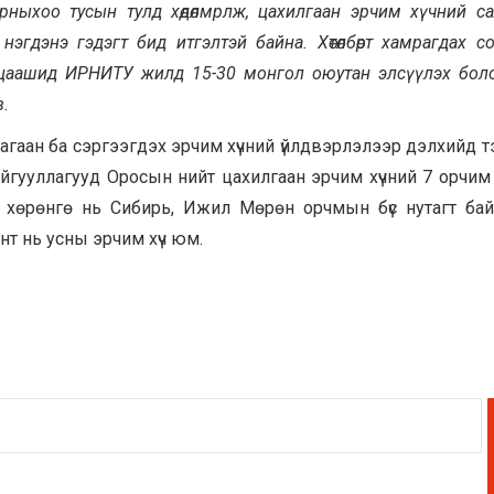
орныхоо тусын тулд хө
дө
лм
рл
ж, цахилгаан эрчим хүчний с
нэгдэнэ гэдэгт бид итгэлтэй байна. Хөтөлбөрт хамрагдах с
л цаашид ИРНИТУ жилд 15-30 монгол оюутан элсүүлэх бо
.
цагаан ба сэргээгдэх эрчим хүчний үйлдвэрлэлээр дэлхийд тэ
йгууллагууд Оросын нийт цахилгаан эрчим хүчний 7 орчим
гч хөрөнгө нь Сибирь, Ижил Мөрөн орчмын бүс нутагт бай
т нь усны эрчим хүч юм.