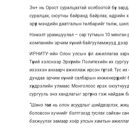
Эн+ нь Орост суралцахтай холбоотой бүх зар
суралцах, оюутны байранд байрлах, өдрийн х
эрүүл мэндийн даатгалын төлбөрийг төлж, ши
Нэмэлт урамшуулал – сар тутмын 10 мянган 
компанийн эрчим хүчний байгууламжууд дээр 
ИРНИТУ-ийн Олон улсын үйл ажиллагаа хари
Түүний хэлснээр Эрхүүгийн Политехийн их сург
ихээхэн анхаарч ажиллаж ирсэн түүхтэй. Тус и
дундаа эрчим хүчний салбарын инженерүүдийг бэл
хүндрэлийн улмаас Монголоос ирэх оюутнууд
сургууль энэ хандлагыг эргүүлнэ гэж найдаж б
“Шинэ төсөл нь олон асуудлыг шийдвэрлэх, жиш
боловсон хүчнийг бэлтгэхэд туслах сайхан са
бэхжүүлэх замаар хоёр улсын хамтын ажиллаг