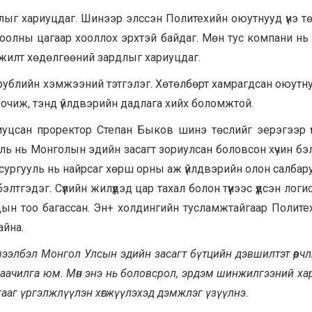
длыг хариуцдаг. Шинээр элссэн Политехийн оюутнууд үнэ тө
оолны цагаар хооллох эрхтэй байдаг. Мөн тус компани нь
лжилт хөдөлгөөний зардлыг хариуцдаг.
рублийн хэмжээний тэтгэлэг. Хөтөлбөрт хамрагдсан оюутн
очиж, тэнд үйлдвэрийн дадлага хийх боломжтой.
уцсан проректор Степан Быков шинэ төслийг эерэгээр ү
ууль нь Монголын эдийн засагт зориулсан боловсон хүчин бэ
х сургууль нь найрсаг хөрш орны аж үйлдвэрийн олон салбару
тгэдэг. Сүүлийн жилүүдэд цар тахал болон түүнээс үүдсэн лог
ын тоо багассан. Эн+ холдингийн тусламжтайгаар Полите
айна.
ээлбэл Монгол Улсын эдийн засагт бүтцийн дэвшилтэт өөрчлө
наачилга юм. Мөн энэ нь боловсрол, эрдэм шинжилгээний ха
ааг үргэлжлүүлэн хөгжүүлэхэд дэмжлэг
ү
з
үү
лнэ.