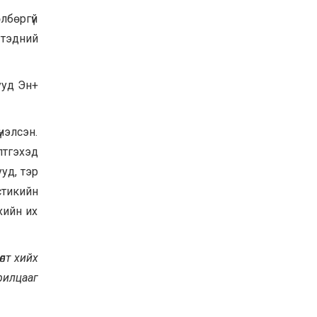
лбөргүй
 тэдний
ууд Эн+
нэлсэн.
лтгэхэд
уд, тэр
истикийн
хийн их
лт хийх
рилцааг