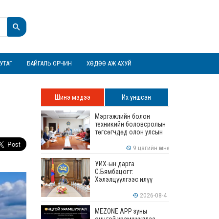
УТАГ
БАЙГАЛЬ ОРЧИН
ХӨДӨӨ АЖ АХУЙ
Шинэ мэдээ
Их уншсан
Мэргэжлийн болон
техникийн боловсролын
төгсөгчдөд олон улсын
хэмжээнд хүлээн
зөвшөөрөгдөх ур
9 цагийн өмнө
чадваруудыг олгоно
УИХ-ын дарга
С.Бямбацогт:
Хэлэлцүүлгээс илүү
хэрэгжилт, амлалтаас
илүү бодит үр дүн чухал
2026-08-4
MEZONE APP зуны