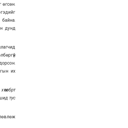
 өгсөн.
Хөвсгөл нуурын их
цэвэрлэгээний аяны
ргэдийг
хүрээнд 301 тонн хог
 байна.
хаягдлыг төвлөрүүлжээ
2026-07-30
ын дунд
Баян-Өлгий аймгийн
дараагийн Засаг даргад
Н.Тилеуханы нэр хүчтэй
ялагчид
яригдаж байна
2026-07-30
лбөргүй
А.Ю.Ивахин: Эрдэнэт
дорсон.
хотын түүх бол бидний
агын их
амжилтын түүх
2026-07-27
 х
өтө
лб
рт
шид тус
өлөвлөж