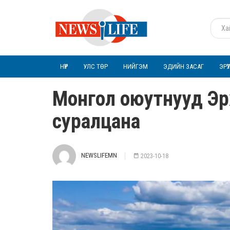
НҮҮР
УЛС ТӨР
НИЙГЭМ
ЭДИЙН ЗАСАГ
ЭРҮ
Монгол оюутнууд Эрхүү
суралцана
NEWSLIFEMN
2023-10-18