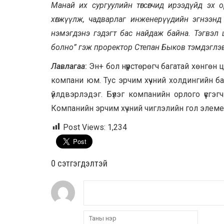
Манай их сургуулийн төгсөгчид ирээдүйд эх 
хөгжүүлж, чадварлаг инженерүүдийн эгнээнд 
нэмэгдэнэ гэдэгт бас найдаж байна. Тэгвэ
болно” гэж проректор Степан Быков тэмдэглэв
Лавлагаа
:
Эн+ бол нүүрстөрөгч багатай хөнгөн 
компани юм. Тус эрчим хүчний холдингийн ба
үйлдвэрлэдэг. Бүлэг компанийн орлого үүсгэ
Компанийн эрчим хүчний чиглэлийн гол элемен
Post Views:
1,234
0 cэтгэгдэлтэй