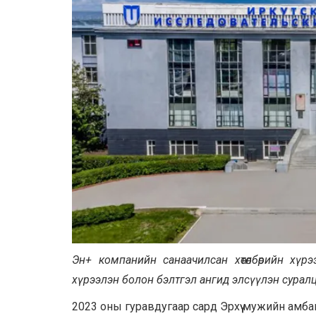
Эн+ компанийн санаачилсан хөтөлбөрийн хү
хү
р
ээлэн болон бэлтгэл ангид элсү
ү
лэн сурал
2023 оны гуравдугаар сард Эрхүү мужийн амба