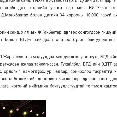
үйлдвэрийн сайд, УИХ-ын Ж.Ганбаатар, БГД-ийн Засаг даргын 
ТГ-ын холбогдох хэлтсийн дарга нар мөн НИТХ-ын төл
 Д.Мөнхбаатар болон дүүргийн 34 хорооны 10.000 гаруй 
рийн сайд, УИХ-ын Ж.Ганбаатар дүүргээс сонгогдсон гишүүний
ан болон БГД-т хийгдсэн онцлох бүтээн байгуулалтын
ч Д.Жаргалсүрэн ахмадууддаа мэндчилгээ дэвшүүлж, БГД-ий
эгжүүлсэн ажлаа тайлагнасан. Тухайлбал, БГД-ийн ЗДТГ-а
 орлогыг нэмэгдүүлэх, ур чадвар, сонирхлоо тасралтгүй хө
өхцөл боломжийг дээшлүүлэх чиглэлээр дүүргээс сонгогдс
ллага, иргэний нийгмийн байгууллагуудтай тогтмол хамтр