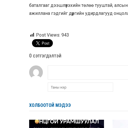
баталгааг дээшлүүлэхийн төлөө тууштай, алсын
ажиллана гэдгийг дүүргийн удирдлагууд онцол
Post Views:
943
0 cэтгэгдэлтэй
ХОЛБООТОЙ МЭДЭЭ