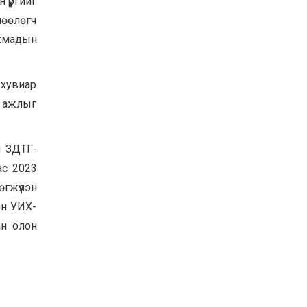
үүргийг
өөлөгч
ахмадын
 хувиар
 ажлыг
н ЗДТГ-
ас 2023
гжүүлэн
он УИХ-
ан олон