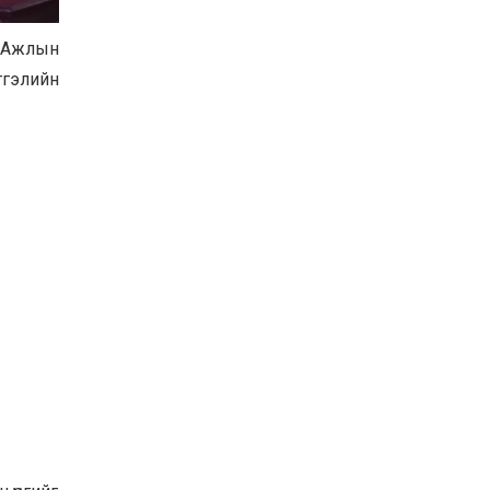
Хөвсгөл нуурын их
цэвэрлэгээний аяны
н Ажлын
хүрээнд 301 тонн хог
хаягдлыг төвлөрүүлжээ
тгэлийн
2026-07-30
Баян-Өлгий аймгийн
дараагийн Засаг даргад
Н.Тилеуханы нэр хүчтэй
яригдаж байна
2026-07-30
А.Ю.Ивахин: Эрдэнэт
хотын түүх бол бидний
амжилтын түүх
2026-07-27