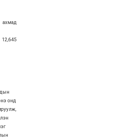
5 ахмад
 12,645
удын
энэ онд
мруулж,
члэн
лэг
алын