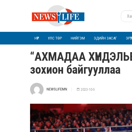
НҮҮР
УЛС ТӨР
НИЙГЭМ
ЭДИЙН ЗАСАГ
ЭРҮ
“АХМАДАА ХҮНДЭЛЬЕ”
зохион байгууллаа
NEWSLIFEMN
2023-10-5