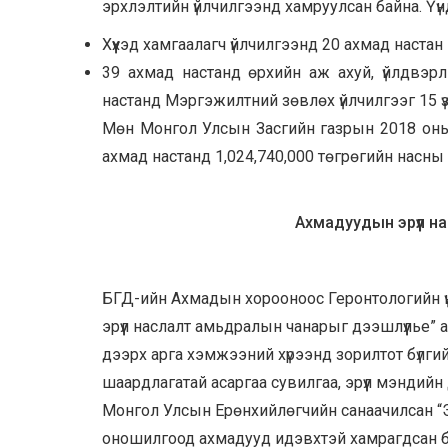
эрхлэлтийн үйлчилгээнд хамруулсан байна. Үүн
Хүүхэд хамгаалагч үйлчилгээнд 20 ахмад настан
39 ахмад настанд өрхийн аж ахуй, үйлдвэр
настанд Мэргэжилтний зөвлөх үйлчилгээг 15 үзү
Мөн Монгол Улсын Засгийн газрын 2018 оны 3
ахмад настанд 1,024,740,000 төгрөгийн насн
Ахмадуудын эрүүл н
БГД-ийн Ахмадын хорооноос Геронтологийн үнд
эрүүл наслалт амьдралын чанарыг дээшлүүлье”
дээрх арга хэмжээний хүрээнд зорилтот бүлг
шаардлагатай асаргаа сувилгаа, эрүүл мэндийн
Монгол Улсын Ерөнхийлөгчийн санаачилсан “Эрүү
оношилгоод ахмадууд идэвхтэй хамрагдсан 