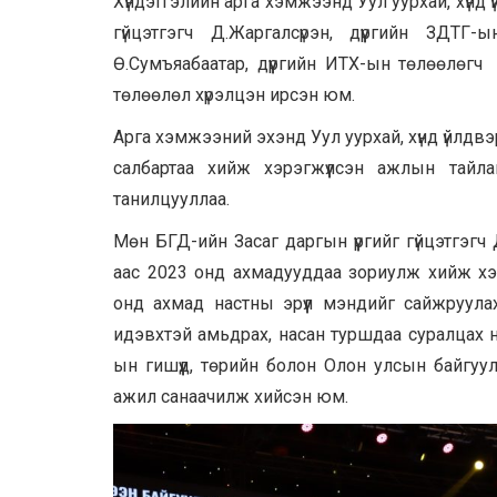
Хүндэтгэлийн арга хэмжээнд Уул уурхай, хүнд 
гүйцэтгэгч Д.Жаргалсүрэн, дүүргийн ЗД
Ө.Сумъяабаатар, дүүргийн ИТХ-ын төлөөлөгч
төлөөлөл хүрэлцэн ирсэн юм.
Арга хэмжээний эхэнд Уул уурхай, хүнд үйлдвэ
салбартаа хийж хэрэгжүүлсэн ажлын тайл
танилцууллаа.
Мөн БГД-ийн Засаг даргын үүргийг гүйцэтгэг
аас 2023 онд ахмадууддаа зориулж хийж хэр
онд ахмад настны эрүүл мэндийг сайжруулах,
идэвхтэй амьдрах, насан туршдаа суралцах н
ын гишүүд, төрийн болон Олон улсын байгуу
ажил санаачилж хийсэн юм.