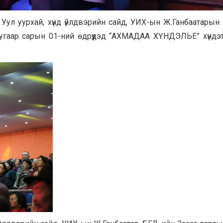
, Уул уурхай, хүнд үйлдвэрийн сайд, УИХ-ын Ж.Ганбаатары
дугаар сарын 01-ний өдрүүдэд “АХМАДАА ХҮНДЭЛЬЕ” хүндэ