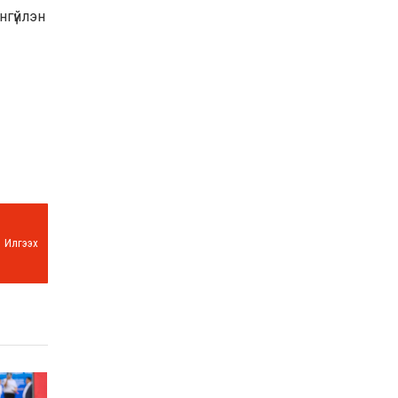
нгүйлэн
Илгээх