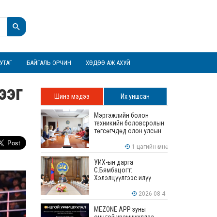
УТАГ
БАЙГАЛЬ ОРЧИН
ХӨДӨӨ АЖ АХУЙ
ээг
Шинэ мэдээ
Их уншсан
Мэргэжлийн болон
техникийн боловсролын
төгсөгчдөд олон улсын
хэмжээнд хүлээн
зөвшөөрөгдөх ур
1 цагийн өмнө
чадваруудыг олгоно
УИХ-ын дарга
С.Бямбацогт:
Хэлэлцүүлгээс илүү
хэрэгжилт, амлалтаас
илүү бодит үр дүн чухал
2026-08-4
MEZONE APP зуны