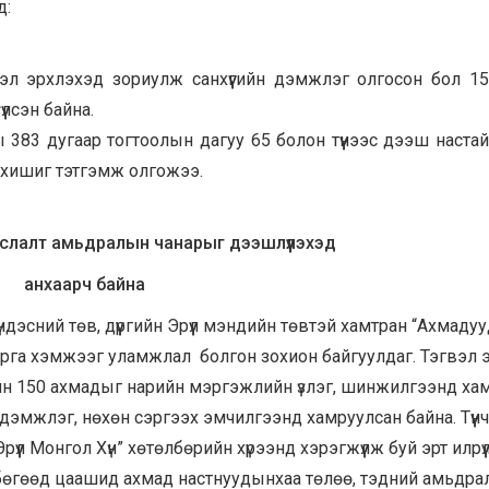
д:
лэл эрхлэхэд зориулж санхүүгийн дэмжлэг олгосон бол 1
үлсэн байна.
83 дугаар тогтоолын дагуу 65 болон түүнээс дээш настай
ы хишиг тэтгэмж олгожээ.
аслалт амьдралын чанарыг дээшлүүл
эхэд
анхаарч байна
эсний төв, дүүргийн Эрүүл мэндийн төвтэй хамтран “Ахмаду
 арга хэмжээг уламжлал болгон зохион байгуулдаг. Тэгвэл 
ийн 150 ахмадыг нарийн мэргэжлийн үзлэг, шинжилгээнд ха
 дэмжлэг, нөхөн сэргээх эмчилгээнд хамруулсан байна. Түүн
л Монгол Хүн” хөтөлбөрийн хүрээнд хэрэгжүүлж буй эрт илрүү
бөгөөд цаашид ахмад настнуудынхаа төлөө, тэдний амьдр