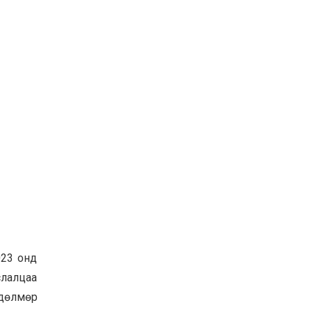
023 онд
слалцаа
өдөлмөр