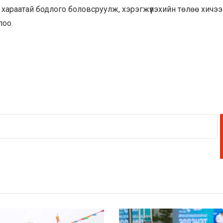
 хараатай бодлого боловсруулж, хэрэгжүүлэхийн төлөө хичээ
лоо.