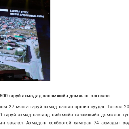
,500 гаруй ахмад
ад халамжийн дэмжлэг
олгожээ
асны 27 мянга гаруй ахмад настан оршин суудаг. Тэгвэл 2
500 гаруй ахмад настанд нийгмийн халамжийн дэмжлэг ту
адын зөвлөл, Ахмадын холбоотой хамтран 74 ахмадыг х