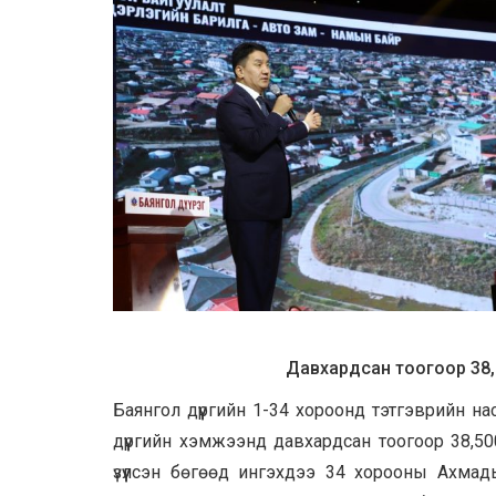
Давхардсан тоогоор 38
Баянгол дүүргийн 1-34 хороонд тэтгэврийн н
дүүргийн хэмжээнд давхардсан тоогоор 38,
үзүүлсэн бөгөөд ингэхдээ 34 хорооны Ахм