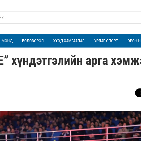
ҮЛ МЭНД
БОЛОВСРОЛ
ХҮҮХЭД ХАМГААЛАЛ
УРЛАГ СПОРТ
ОРОН Н
 хүндэтгэлийн арга хэмж