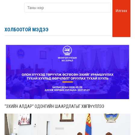
Илгээх
ХОЛБООТОЙ МЭДЭЭ
“ЭХИЙН АЛДАР” ОДОНГИЙН ШААРДЛАГЫГ ХӨНГӨРҮҮЛЛЭЭ