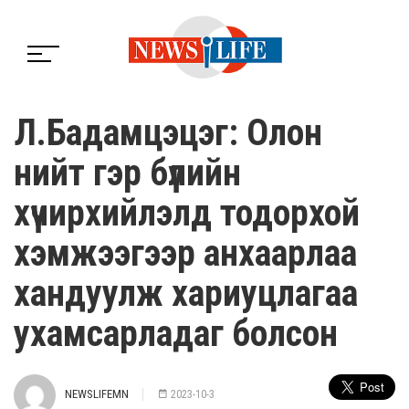
Л.Бадамцэцэг: Олон
нийт гэр бүлийн
хүчирхийлэлд тодорхой
хэмжээгээр анхаарлаа
хандуулж хариуцлагаа
ухамсарладаг болсон
NEWSLIFEMN
2023-10-3