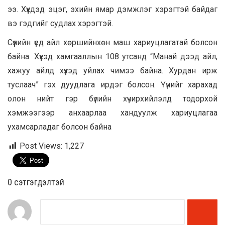
ээ. Хүүхдэд эцэг, эхийн ямар дэмжлэг хэрэгтэй байдаг
вэ гэдгийг судлах хэрэгтэй.
Сүүлийн үед айл хөршийнхөн маш хариуцлагатай болсон
байна. Хүүхэд хамгааллын 108 утсанд “Манай дээд айл,
хажуу айлд хүүхэд уйлах чимээ байна. Хурдан ирж
туслаач” гэх дуудлага ирдэг болсон. Үүнийг харахад
олон нийт гэр бүлийн хүчирхийлэлд тодорхой
хэмжээгээр анхаарлаа хандуулж хариуцлагаа
ухамсарладаг болсон байна
Post Views:
1,227
0 cэтгэгдэлтэй