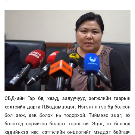
СБД-ийн Гэр бүл, хүүхэд, залуучууд хөгжлийн газрын
хэлтсийн дарга Л.Бадамцэцэг:
Нэгэнт л гэр бүл болсон
бол ээж, аав болох нь тодорхой. Тиймээс эцэг, эх
болоход өөрийгөө бэлдэх хэрэгтэй. Эцэг, эх болоод
хүүхдийнхээ нас, сэтгэлийн онцлогийг мэддэг байгаач