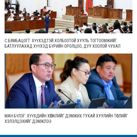
С.БЯМБАЦОГТ: ХҮҮХЭДТЭЙ ХОЛБООТОЙ ХУУЛЬ ТОГТООМЖИЙГ
БАТЛУУЛАХАД ХҮҮХЭД БҮРИЙН ОРОЛЦОО, ДУУ ХООЛОЙ ЧУХАЛ
МАН БҮЛЭГ: ХҮҮХДИЙН ХӨГЖЛИЙГ ДЭМЖИХ ТУХАЙ ХУУЛИЙН ТӨСЛИЙГ
ХЭЛЭЛЦЭХИЙГ ДЭМЖЛЭЭ