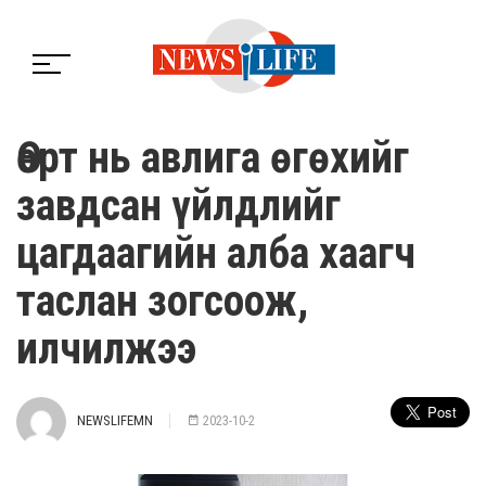
Өөрт нь авлига өгөхийг
завдсан үйлдлийг
цагдаагийн алба хаагч
таслан зогсоож,
илчилжээ
NEWSLIFEMN
2023-10-2