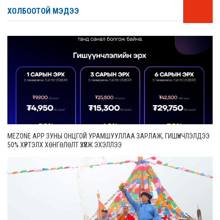
ХОЛБООТОЙ МЭДЭЭ
MEZONE APP ЗУНЫ ОНЦГОЙ УРАМШУУЛЛАА ЗАРЛАЖ, ГИШҮҮНЧЛЭЛДЭЭ
50% ХҮРТЭЛХ ХӨНГӨЛӨЛТ ҮЗҮҮЛЖ ЭХЭЛЛЭЭ