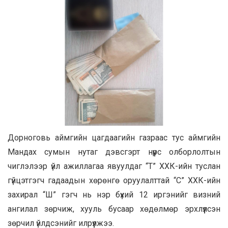
Дорноговь аймгийн цагдаагийн газраас тус аймгийн
Мандах сумын нутаг дэвсгэрт нүүрс олборлолтын
чиглэлээр үйл ажиллагаа явуулдаг “Т” ХХК-ийн туслан
гүйцэтгэгч гадаадын хөрөнгө оруулалттай “С” ХХК-ийн
захирал “Ш” гэгч нь нэр бүхий 12 иргэнийг визний
ангилал зөрчиж, хууль бусаар хөдөлмөр эрхлүүлсэн
зөрчил үйлдсэнийг илрүүлжээ.