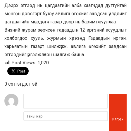
Дээрх этгээд нь цагдаагийн алба хаагчдад дугтуйтай
мөнгөн дэвсгэрт буюу авлига өгөхийг завдсан үйлдлийг
цагдаагийн мөрдөгч газар дээр нь баримтжууллаа.
Визний журам зөрчсөн гадаадын 12 иргэний асуудлыг
холбогдох хууль, журмын хүрээнд Гадаадын иргэн,
харьяатын газарт шилжүүлж, авлига өгөхийг завдсан
этгээдийг үргэлжлүүлэн шалгаж байна.
Post Views:
1,020
0 cэтгэгдэлтэй
Илгээх