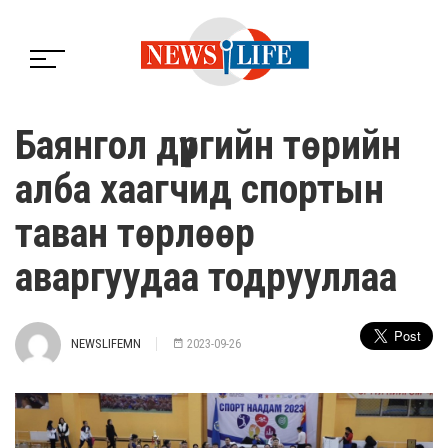
Баянгол дүүргийн төрийн
алба хаагчид спортын
таван төрлөөр
аваргуудаа тодрууллаа
NEWSLIFEMN
2023-09-26