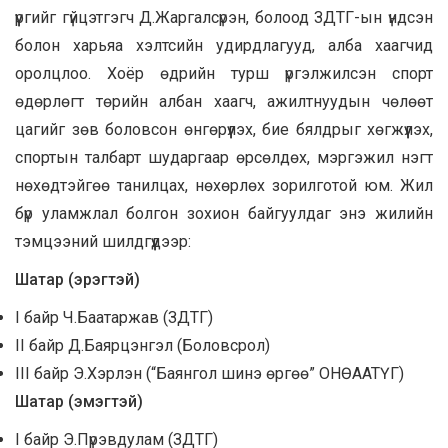
үүргийг гүйцэтгэгч Д.Жаргалсүрэн, болоод ЗДТГ-ын үндсэн
болон харьяа хэлтсийн удирдлагууд, алба хаагчид
оролцлоо. Хоёр өдрийн турш үргэлжилсэн спорт
өдөрлөгт төрийн албан хаагч, ажилтнуудын чөлөөт
цагийг зөв боловсон өнгөрүүлэх, бие бялдрыг хөгжүүлэх,
спортын талбарт шударгаар өрсөлдөх, мэргэжил нэгт
нөхөдтэйгөө танилцах, нөхөрлөх зорилготой юм. Жил
бүр уламжлал болгон зохион байгуулдаг энэ жилийн
тэмцээний шилдгүүдээр:
Шатар
(
эрэгтэй
)
I байр Ч.Баатаржав (ЗДТГ)
II байр Д.Баярцэнгэл (Боловсрол)
III байр Э.Хэрлэн (“Баянгол шинэ өргөө” ОНӨААТҮГ)
Шатар
(
эмэгтэй
)
I байр Э.Пүрэвдулам (ЗДТГ)