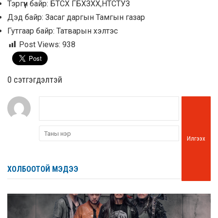
Тэргүүн байр: БТСХ ГБХЗХХ,НТСТУЗ
Дэд байр: Засаг даргын Тамгын газар
Гутгаар байр: Татварын хэлтэс
Post Views:
938
0 cэтгэгдэлтэй
Илгээх
ХОЛБООТОЙ МЭДЭЭ