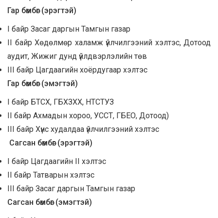
Гар бөмбөг
(
эрэгтэй
)
I байр Засаг даргын Тамгын газар
II байр Хөдөлмөр халамж үйлчилгээний хэлтэс, Дотоод
аудит, Жижиг дунд үйлдвэрлэлийн төв
III байр Цагдаагийн хоёрдугаар хэлтэс
Гар бөмбөг
(
эмэгтэй
)
I байр БТСХ, ГБХЗХХ, НТСТУЗ
II байр Ахмадын хороо, УССТ, ГБЕО, Дотоод)
III байр Хүнс худалдаа үйлчилгээний хэлтэс
Сагсан бөмбөг (
эрэгтэй)
I байр Цагдаагийн II хэлтэс
II байр Татварын хэлтэс
III байр Засаг даргын Тамгын газар
Сагсан бөмбөг (
эмэгтэй)