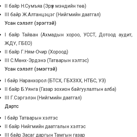
II байр Н.Сумъяа (Эрүүл мэндийн төв)
III байр Ж.Алтанцэцэг (Нийгмийн даатгал)
Усан сэлэлт
(
эрэгтэй
)
I байр Тайван (Ахмадын хороо, УССТ, Дотоод аудит,
ЖДҮ, ГБЕО)
II байр Г.Ням-Очир (Хороод)
III С.Мөнх-Эрдэнэ (Татварын хэлтэс)
Усан сэлэлт
(
эмэгтэй
)
I байр Наранхорол (БТСХ, ГБХЗХХ, НТБС, УЗ)
II байр Б.Уянга (Газар зохион байгуулалтын алба)
III Г.Сэргэлэн (Нийгмийн даатгал)
Дартс
I байр Татварын хэлтэс
II байр Нийгмийн даатгалын хэлтэс
III байр Засаг даргын Тамгын газар