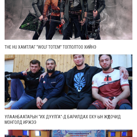
THE HU ХАМТЛАГ “WOLF TOTEM” ТОГЛОЛТОО ХИЙНЭ
УЛААНБААТАРЫН “ИХ ДУУЛГА”-Д БАРИЛДАХ ОХУ-ЫН ЖҮДОЧИД
МОНГОЛД ИРЖЭЭ