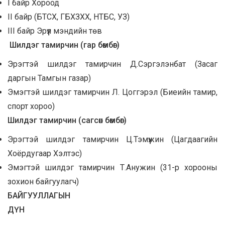
I байр Хороод
II байр (БТСХ, ГБХЗХХ, НТБС, УЗ)
III байр Эрүүл мэндийн төв
Шилдэг тамирчин (
гар бөмбөг)
Эрэгтэй шилдэг тамирчин Д.Сэргэлэнбат (Засаг
даргын Тамгын газар)
Эмэгтэй шилдэг тамирчин Л. Цоггэрэл (Биеийн тамир,
спорт хороо)
Шилдэг тамирчин (
сагсөн бөмбөг)
Эрэгтэй шилдэг тамирчин Ц.Тэмүүжин (Цагдаагийн
Хоёрдугаар Хэлтэс)
Эмэгтэй шилдэг тамирчин Т.Анужин (31-р хорооны
зохион байгуулагч)
БАЙГУУЛЛАГЫН
ДҮН