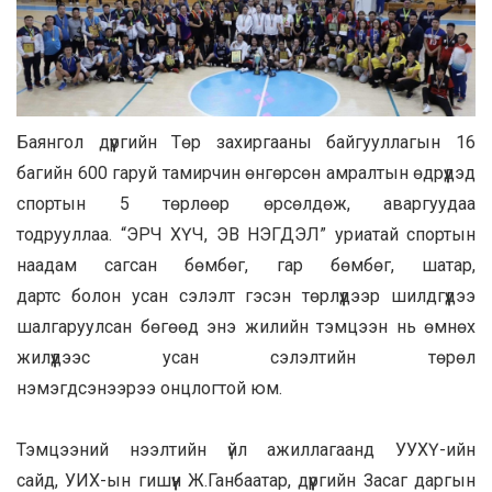
Баянгол дүүргийн Төр захиргааны байгууллагын 16
багийн 600 гаруй тамирчин өнгөрсөн амралтын өдрүүдэд
спортын 5 төрлөөр өрсөлдөж, аваргуудаа
тодрууллаа. “ЭРЧ ХҮЧ, ЭВ НЭГДЭЛ” уриатай спортын
наадам сагсан бөмбөг, гар бөмбөг, шатар,
дартс болон усан сэлэлт гэсэн төрлүүдээр шилдгүүдээ
шалгаруулсан бөгөөд энэ жилийн тэмцээн нь өмнөх
жилүүдээс усан сэлэлтийн төрөл
нэмэгдсэнээрээ онцлогтой юм.
Тэмцээний нээлтийн үйл ажиллагаанд УУХҮ-ийн
сайд, УИХ-ын гишүүн Ж.Ганбаатар, дүүргийн Засаг даргын