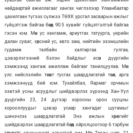
найдвартай ажиллагааг хангах чиглэлээр Улаанбаатар
цахилгаан түгээх сүлжээ ТӨХК урсгал засварын ажлыг
гүйцэтгэж байгаа бөгөөд 90.5 хувийг гүйцэтгэлтэй байгаа
гэсэн юм. Мөн ус хангамж, ариутгах татуурга, үерийн
далан суваг, хөрсний ус, авто зам, нийтийн эзэмшлийн
гудамж талбайн халтиргаа гулгаа,
цэвэрлэгээний
бэлэн байдлыг есөн дүүргийн
хэмжээнд хангаж ажиллаж байгааг танилцуулав. Мөн
улс нийслэлийн төсөвт тусгах шаардлагатай төсөл, арга
хэмжээнүүд бий юм. Тухайлбал, Яармаг орчмын
зэвтэй усны асуудлыг шийдвэрлэх хүрээнд Хан-Уул
дүүргийн 23, 24 дүгээр хорооны орон сууцны
хорооллуудыг цэвэр усаар хангадаг шугамыг
шинэчлэх шаардлагатай. Энэ ажлын хөрөнгийг
шийдвэрлэх шаардлагатай бөгөөд ойролцоогоор 6 тэрбум
төгрөгийг санхүүжилт хэрэгтэй юм. Мөн Таван шар, 21