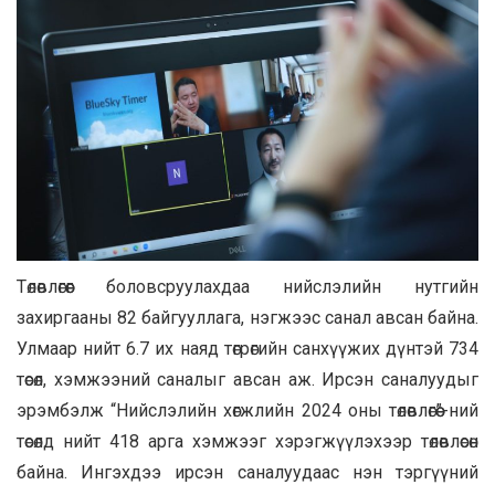
Төлөвлөгөөг боловсруулахдаа нийслэлийн нутгийн
захиргааны 82 байгууллага, нэгжээс санал авсан байна.
Улмаар нийт 6.7 их наяд төгрөгийн санхүүжих дүнтэй 734
төсөл, хэмжээний саналыг авсан аж. Ирсэн саналуудыг
эрэмбэлж “Нийслэлийн хөгжлийн 2024 оны төлөвлөгөө”-ний
төсөлд нийт 418 арга хэмжээг хэрэгжүүлэхээр төлөвлөсөн
байна. Ингэхдээ ирсэн саналуудаас нэн тэргүүний