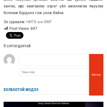
хангах, хөрс хамгаалах зэрэг үйл ажиллагаа явуулах
боломж бүрдэнэ гэж үзэж байна.
Эх сурвалж:
НИТХ-ын ХМТ
Post Views:
697
0 cэтгэгдэлтэй
Илгээх
ХОЛБООТОЙ МЭДЭЭ