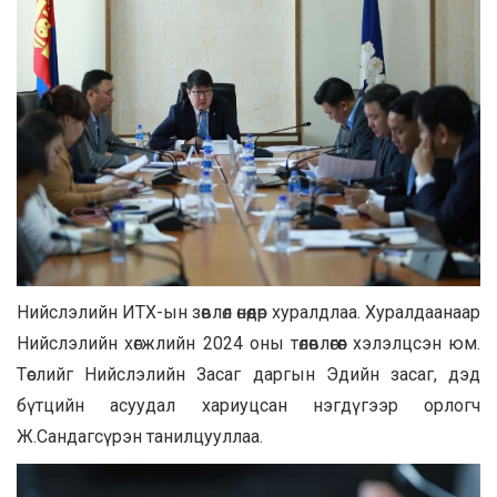
Нийслэлийн ИТХ-ын зөвлөл өнөөдөр хуралдлаа. Хуралдаанаар
Нийслэлийн хөгжлийн 2024 оны төлөвлөгөөг хэлэлцсэн юм.
Төслийг Нийслэлийн Засаг даргын Эдийн засаг, дэд
бүтцийн асуудал хариуцсан нэгдүгээр орлогч
Ж.Сандагсүрэн танилцууллаа.