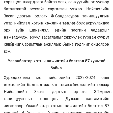
хэрэгцээ шаардлага байгаа эсэх, санхүүгийн эх үүсвэр
баталгаатай эсэхийг харгалзан үзжээ. Нийслэлийн
Засаг даргын орлогч Ж.Сандагсүрэн танилцуулгын
үеэр нийслэл хотын хөгжлийн төлөвлөгөөг боловсруулахдаа
эрх зүйн шинэчлэл, эдийн засгийн чадавхыг
нэмэгдүүлж, эрүүл засаглалыг хөгжүүлэх гурван суурьт
хөтөлбөрийг баримтлан ажиллаж байна гэдгийг онцолсон
юм.
Улаанбаатар хотын өвөлжилтийн бэлтгэл 87 хувьтай
байна
Хуралдаанаар мөн нийслэлийн 2023-2024 оны
өвөлжилтийн бэлтгэл ажлын төлөвлөгөө, биелэлтийн талаар
Нийслэлийн Засаг даргын орлогч З.Төмөртөмөө
танилцуулсныг хэлэлцэв. Дулаан хангамжийн
чиглэлээр Улаанбаатар хотын өвөлжилтийн бэлтгэл 87
хувьтай байгаа аж. Харин цахилгаан хангамжийн