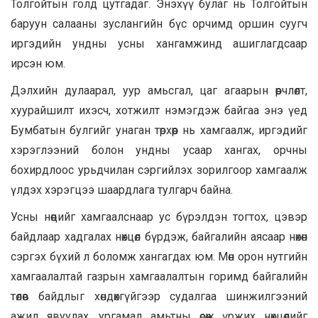
Толгойтын голд цутгадаг. Энэхүү булаг нь Толгойтын
баруун салааны зуслангийн бүс орчимд оршин суугч
иргэдийн ундны усны хангамжинд ашиглагдсаар
ирсэн юм.
Дэлхийн дулаарал, уур амьсгал, цаг агаарын өөрчлөлт,
хуурайшилт ихэсч, хотжилт нэмэгдэж байгаа энэ үед
Бумбатын булгийг унаган төрхөөр нь хамгаалж, иргэдийг
хэрэглээний болон ундны усаар хангах, орчны
бохирдлоос урьдчилан сэргийлэх зорилгоор хамгаалж
үлдэх хэрэгцээ шаардлага тулгарч байна.
Усны нөөцийг хамгаалснаар ус бүрэлдэн тогтох, цэвэр
байдлаар хадгалах нөхцөл бүрдэж, байгалийн аясаар нөхөн
сэргэх бүхий л боломж хангагдах юм. Мөн орон нутгийн
хамгаалалтай газрын хамгаалалтын горимд байгалийн
төлөв байдлыг хөндөхгүйгээр судалгаа шинжилгээний
ажил явуулах, ургамал амьтны өсөж үржих нөхцөлийг