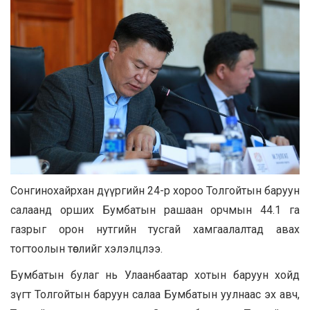
Сонгинохайрхан дүүргийн 24-р хороо Толгойтын баруун
салаанд орших Бумбатын рашаан орчмын 44.1 га
газрыг орон нутгийн тусгай хамгаалалтад авах
тогтоолын төслийг хэлэлцлээ.
Бумбатын булаг нь Улаанбаатар хотын баруун хойд
зүгт Толгойтын баруун салаа Бумбатын уулнаас эх авч,