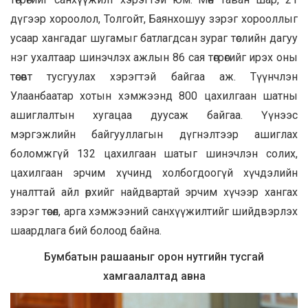
дүгээр хороолол, Толгойт, Баянхошуу зэрэг хорооллыг
усаар хангадаг шугамыг батлагдсан зураг төслийн дагуу
нэг ухалтаар шинэчлэх ажлын 86 сая төгрөгийг ирэх оны
төсөвт тусгуулах хэрэгтэй байгаа аж. Түүнчлэн
Улаанбаатар хотын хэмжээнд 800 цахилгаан шатны
ашиглалтын хугацаа дуусаж байгаа. Үүнээс
мэргэжлийн байгууллагын дүгнэлтээр ашиглах
боломжгүй 132 цахилгаан шатыг шинэчлэн солих,
цахилгаан эрчим хүчинд холбогдоогүй хүчдэлийн
уналттай айл өрхийг найдвартай эрчим хүчээр хангах
зэрэг төсөл, арга хэмжээний санхүүжилтийг шийдвэрлэх
шаардлага бий болоод байна.
Бумбатын рашааныг орон нутгийн тусгай
хамгаалалтад авна