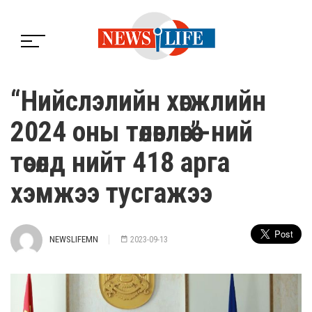
“Нийслэлийн хөгжлийн
2024 оны төлөвлөгөө”-ний
төсөлд нийт 418 арга
хэмжээ тусгажээ
NEWSLIFEMN
2023-09-13