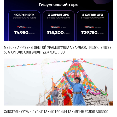
MEZONE APP ЗУНЫ ОНЦГОЙ УРАМШУУЛЛАА ЗАРЛАЖ, ГИШҮҮНЧЛЭЛДЭЭ
50% ХҮРТЭЛХ ХӨНГӨЛӨЛТ ҮЗҮҮЛЖ ЭХЭЛЛЭЭ
ХӨВСГӨЛ НУУРЫН ЛУСЫГ ТАХИХ ТӨРИЙН ТАХИЛГЫН ЁСЛОЛ БОЛЛОО