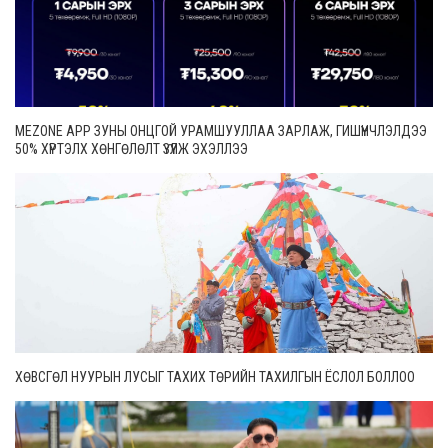
MEZONE APP ЗУНЫ ОНЦГОЙ УРАМШУУЛЛАА ЗАРЛАЖ, ГИШҮҮНЧЛЭЛДЭЭ
50% ХҮРТЭЛХ ХӨНГӨЛӨЛТ ҮЗҮҮЛЖ ЭХЭЛЛЭЭ
ХӨВСГӨЛ НУУРЫН ЛУСЫГ ТАХИХ ТӨРИЙН ТАХИЛГЫН ЁСЛОЛ БОЛЛОО