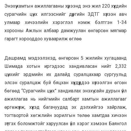
Энэхүү хамтын ажиллагааны хүрээнд энэ жил 220 хүүхдийн
сурагчийн цүнх илгээснийг дүүргийн ЗДТГ хүлээн авч
улмаар хичээлийн хэрэглэл нэмж бэлтгэн 1-34
хорооны Ажлын албаар дамжуулан өнгөрсөн мягмар
гарагт хорооддоо хуваарилж өглөө
Дашрамд мэдээлэхэд, өнгөрсөн 5 жилийн хугацаанд
Шимада хотын иргэдээс хандивласан нийт 2,332
цүнхийг эрдмийн их далайд суралцахаар сургуульд
элсэн суралцаж буй бяцхан хүүхдүүддээ хүлээлгэн өгсөн
бөгөөд “Сурагчийн цүнх” хандивлах энэхүү сайн дурын үйл
ажиллагаа нь нийгмийн салбарт хамтын ажиллагааг
өргөжүүлж, хүүхэд багачуудад эх дэлхийгээ хайрлаж,
тогтвортой хөгжлийн зорилгын төлөө хамтдаа хичээн
зүтгэх боломжтойг харуулсан үйл хэрэг хэмээн Баянгол