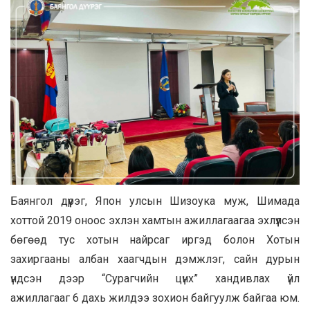
Баянгол дүүрэг, Япон улсын Шизоука муж, Шимада
хоттой 2019 оноос эхлэн хамтын ажиллагаагаа эхлүүлсэн
бөгөөд тус хотын найрсаг иргэд болон Хотын
захиргааны албан хаагчдын дэмжлэг, сайн дурын
үндсэн дээр “Сурагчийн цүнх” хандивлах үйл
ажиллагааг 6 дахь жилдээ зохион байгуулж байгаа юм.