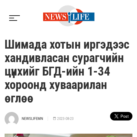
Шимада хотын иргэдээс
хандивласан сурагчийн
цүнхийг БГД-ийн 1-34
хороонд хуваарилан
өглөө
NEWSLIFEMN
2023-08-23