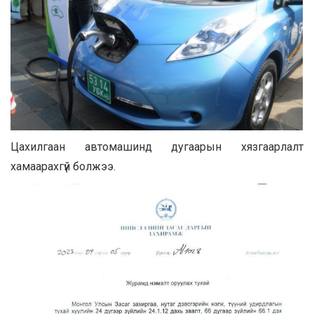
Цахилгаан автомашинд дугаарын хязгаарлалт
хамаарахгүй болжээ.