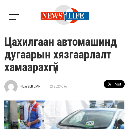
Цахилгаан автомашинд
дугаарын хязгаарлалт
хамаарахгүй
NEWSLIFEMN
2023-09-7