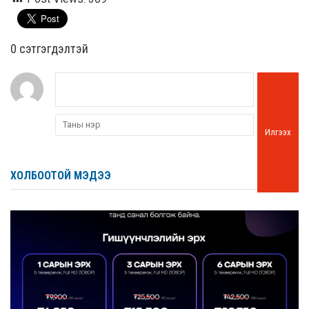
0 cэтгэгдэлтэй
Илгээх
ХОЛБООТОЙ МЭДЭЭ