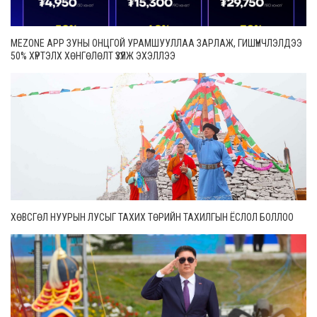
MEZONE APP ЗУНЫ ОНЦГОЙ УРАМШУУЛЛАА ЗАРЛАЖ, ГИШҮҮНЧЛЭЛДЭЭ
50% ХҮРТЭЛХ ХӨНГӨЛӨЛТ ҮЗҮҮЛЖ ЭХЭЛЛЭЭ
ХӨВСГӨЛ НУУРЫН ЛУСЫГ ТАХИХ ТӨРИЙН ТАХИЛГЫН ЁСЛОЛ БОЛЛОО