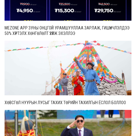
MEZONE APP ЗУНЫ ОНЦГОЙ УРАМШУУЛЛАА ЗАРЛАЖ, ГИШҮҮНЧЛЭЛДЭЭ
50% ХҮРТЭЛХ ХӨНГӨЛӨЛТ ҮЗҮҮЛЖ ЭХЭЛЛЭЭ
ХӨВСГӨЛ НУУРЫН ЛУСЫГ ТАХИХ ТӨРИЙН ТАХИЛГЫН ЁСЛОЛ БОЛЛОО