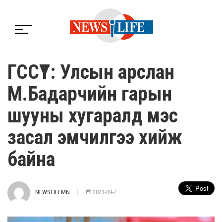
ГССҮТ: Улсын арслан
М.Бадарчийн гарын
шууны хугаралд мэс
засал эмчилгээ хийж
байна
NEWSLIFEMN
2023-09-7