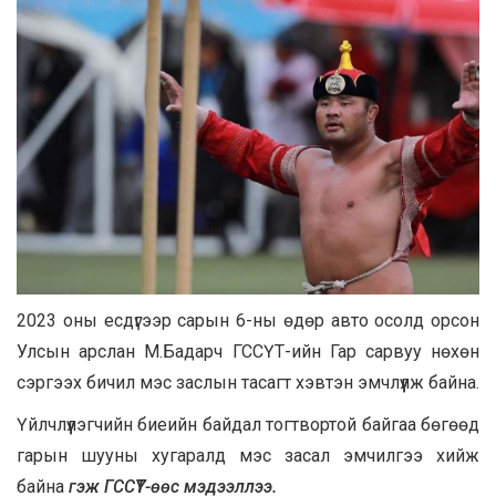
2023 оны есдүгээр сарын 6-ны өдөр авто осолд орсон
Улсын арслан М.Бадарч ГССҮТ-ийн Гар сарвуу нөхөн
сэргээх бичил мэс заслын тасагт хэвтэн эмчлүүлж байна.
Үйлчлүүлэгчийн биеийн байдал тогтвортой байгаа бөгөөд
гарын шууны хугаралд мэс засал эмчилгээ хийж
байна
гэж ГССҮТ-өөс мэдээллээ.