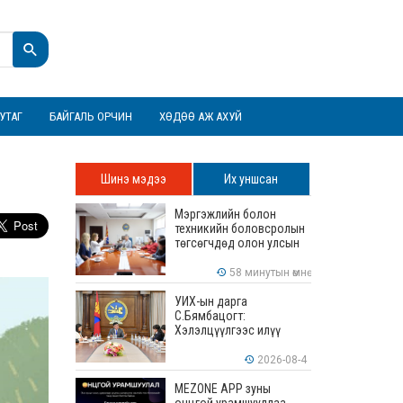
УТАГ
БАЙГАЛЬ ОРЧИН
ХӨДӨӨ АЖ АХУЙ
Шинэ мэдээ
Их уншсан
Мэргэжлийн болон
техникийн боловсролын
төгсөгчдөд олон улсын
хэмжээнд хүлээн
зөвшөөрөгдөх ур
58 минутын өмнө
чадваруудыг олгоно
УИХ-ын дарга
С.Бямбацогт:
Хэлэлцүүлгээс илүү
хэрэгжилт, амлалтаас
илүү бодит үр дүн чухал
2026-08-4
MEZONE APP зуны