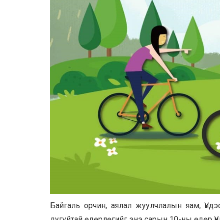
Байгаль орчин, аялал жуулчлалын яам, Үндэ
дугуйтай өдөрлөгийг энэ сарын 10-ны өдөр Ү