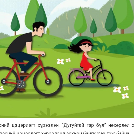
сний цэцэрлэгт хүрээлэн, “Дугуйтай гэр бүл” нөхөрлөл 
ндэсний цэцэрлэгт хүрээлэнд зохион байгуулах гэж байна.