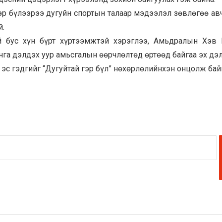
эр бүлээрээ дугуйн спортын талаар мэдээлэл зөвлөгөө авч
й.
ий бус хүн бүрт хүртээмжтэй хэрэглээ, Амьдралын Хэв
нга дэлдэх уур амьсгалын өөрчлөлтөд өртөөд байгаа эх дэ
эс гэдгийг “Дугуйтай гэр бүл” нөхөрлөлийнхэн онцолж бай