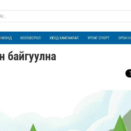
ҮЛ МЭНД
БОЛОВСРОЛ
ХҮҮХЭД ХАМГААЛАЛ
УРЛАГ СПОРТ
ОРОН Н
он байгуулна