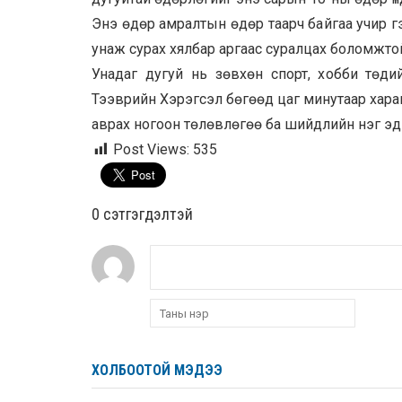
Энэ өдөр амралтын өдөр таарч байгаа учир г
унаж сурах хялбар аргаас суралцах боломжто
Унадаг дугуй нь зөвхөн спорт, хобби төд
Тээврийн Хэрэгсэл бөгөөд цаг минутаар хара
аврах ногоон төлөвлөгөө ба шийдлийн нэг эд 
Post Views:
535
0 cэтгэгдэлтэй
ХОЛБООТОЙ МЭДЭЭ