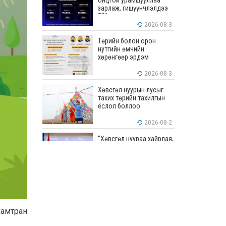
онцгой урамшууллаа
зарлаж, гишүүнчлэлдээ
50% хүртэлх хөнгөлөлт
үзүүлж эхэллээ
2026-08-3
Төрийн болон орон
нутгийн өмчийн
хөрөнгөөр эрдэм
шинжилгээ, судалгааны
ажил хийхэд тендерийн
2026-08-3
болон гүйцэтгэлийн
баталгаа гаргахгүй
Хөвсгөл нуурын лусыг
тахих төрийн тахилгын
ёслол боллоо
2026-08-2
“Хөвсгөл нуураа хайрлая,
хамгаалъя” эрдэм
шинжилгээний хурал
боллоо
2026-08-1
“ЭРДЭНЭС
ТАВАНТОЛГОЙ” ХК ЭНЭ
ДОЛОО ХОНОГТ 460.8
хамтран
МЯНГАН ТОНН НҮҮРС
АРИЛЖЛАА
2026-07-31