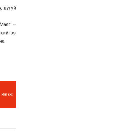
Хөвсгөл нуурын их
, дугуй
цэвэрлэгээний аяны
хүрээнд 301 тонн хог
хаягдлыг төвлөрүүлжээ
 Маяг –
2026-07-30
лхийгээ
Баян-Өлгий аймгийн
дараагийн Засаг даргад
на.
Н.Тилеуханы нэр хүчтэй
яригдаж байна
2026-07-30
А.Ю.Ивахин: Эрдэнэт
хотын түүх бол бидний
амжилтын түүх
2026-07-27
Илгээх