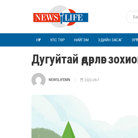
НҮҮР
УЛС ТӨР
НИЙГЭМ
ЭДИЙН ЗАСАГ
ЭРҮ
Дугуйтай өдөрлөг зохи
NEWSLIFEMN
2023-09-7