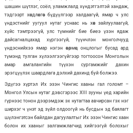
шашин шүтлэг, соёл, уламжлалд хүндэтгэлтэй хандаж,
тэдгээрт хөндлөнгөөс бүдүүлгээр халдаагүй, ямар ч улс
үндэстнийг уугуул нутаг уснаас нь хөөн зайлуулаагүй,
хүйс тэмтрээгүй, улс түмнийг бие биеэ үзэн ядаж
дайсагналцахад хүргээгүй, түүнчлэн монголчууд
үндэснийхээ ямар нэгэн өвөрмөц онцлогыг бусад ард
түмэнд тулган хүлээлгээгүйгээр тогтоосон Монголын
амар амгалангийн түүхэн сургамжийг дахин
эрэгцүүлэх шаардлага дэлхий дахинд буй болжээ.
Эдүгээ хүртэл Их эзэн Чингис хааны гал голомт –
Монгол Улсын нутаг дэвсгэрээс XIII зууны үед харийн
гүрнээс тонон дээрэмдэж эх нутагтаа авчирсан гэх нэг
ширхэг ч үнэт эд зүйл олдоогүй нь бусдын эд баялагт
шүлэнгэтсэн байлдан дагуулалтыг Их эзэн Чингис хаан
болон их хааныг залгамжлагчид хийгээгүй болохыг