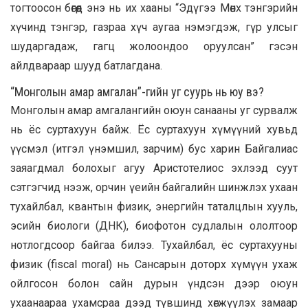
тогтоосон бөгөөд энэ нь их хааны “Эдүгээ Mөнх тэнгэрийн
хүчинд тэнгэр, газраа хүч аугаа нэмэгдэж, гүр улсыг
шударгадаж, гагц жолоондоо оруулсан” гэсэн
айлдвараар шууд батлагдана.
“Монголын амар амгалан”-гийн уг суурь нь юу вэ?
Монголын амар амгалангийн оюун санааны уг сурвалж
нь ёс суртахуун байж. Ёс суртахуун хүмүүний хувьд
үүсмэл (итгэл үнэмшил, зарчим) бус харин Байгалиас
заяагдмал болохыг агуу Аристотелиос эхлээд суут
сэтгэгчид нээж, орчин үеийн байгалийн шинжлэх ухаан
тухайлбал, квантын физик, энергийн таталцлын хууль,
эсийн биологи (ДНК), биофотон судлалын ололтоор
нотлогдсоор байгаа билээ. Тухайлбал, ёс суртахууны
физик (fiscal moral) нь Сансарын доторх хүмүүн ухаж
ойлгосон болон сайн дурын үндсэн дээр оюун
ухаанаараа ухамсраа дээд түвшинд хөгжүүлэх замаар