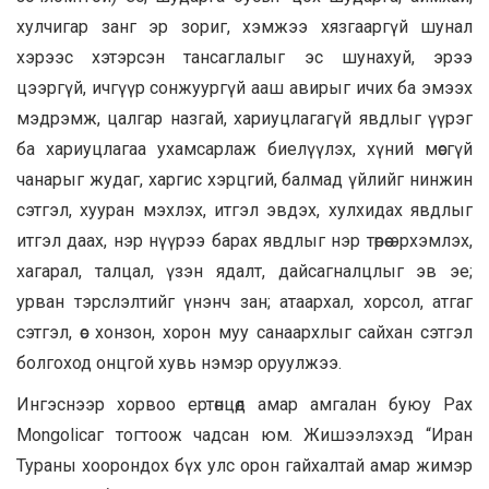
хулчигар занг эр зориг, хэмжээ хязгааргүй шунал
хэрээс хэтэрсэн тансаглалыг эс шунахуй, эрээ
цээргүй, ичгүүр сонжуургүй ааш авирыг ичих ба эмээх
мэдрэмж, цалгар назгай, хариуцлагагүй явдлыг үүрэг
ба хариуцлагаа ухамсарлаж биелүүлэх, хүний мөсгүй
чанарыг жудаг, харгис хэрцгий, балмад үйлийг нинжин
сэтгэл, хууран мэхлэх, итгэл эвдэх, хулхидах явдлыг
итгэл даах, нэр нүүрээ барах явдлыг нэр төрөө эрхэмлэх,
хагарал, талцал, үзэн ядалт, дайсагналцлыг эв эе;
урван тэрслэлтийг үнэнч зан; атаархал, хорсол, атгаг
сэтгэл, өс хонзон, хорон муу санаархлыг сайхан сэтгэл
болгоход онцгой хувь нэмэр оруулжээ.
Ингэснээр хорвоо ертөнцөд амар амгалан буюу Pax
Mongolicaг тогтоож чадсан юм. Жишээлэхэд “Иран
Тураны хоорондох бүх улс орон гайхалтай амар жимэр