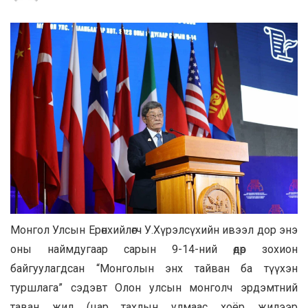
Монгол Улсын Ерөнхийлөгч У.Хүрэлсүхийн ивээл дор энэ
оны наймдугаар сарын 9-14-ний өдөр зохион
байгуулагдсан “Монголын энх тайван ба түүхэн
туршлага” сэдэвт Олон улсын монголч эрдэмтний
таван жил (цар тахлын улмаас хоёр жилээр