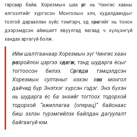
гарсаар байв. Хорезмын шах өөрт нь Чингис хааны
илгээлтийг хүргэсэн Монголын элч, худалдаачдыг
толгой дарааллан хүйс тэмтэрч, эд хөрөнгийг нь тонон
дээрэмдсэн аймшигт явуулгад яагаад ч хүлцэнгүй
хандах аргагүй болж.
Ийм шалтгаанаар Хорезмын зүг Чингис хаан
өөрөө оройлон цэргээ хөдөлгөж, тэнд шударга ёсыг
тогтоосон билээ. Сөргөлдөн тэмцэлдсэн
Хорезмын султаныг нэхэн хөөсөн монгол
дайчид бүр Энэтхэг хүрсэн гэдэг. Энэ бүхэн
нь шударга ёс ба энхийг тогтоох тодорхой
тодорхой “ажиллагаа (операц)” байснаас
биш эзлэн түрэмгийлэх байлдан дагуулалт
байгаагүй юм.