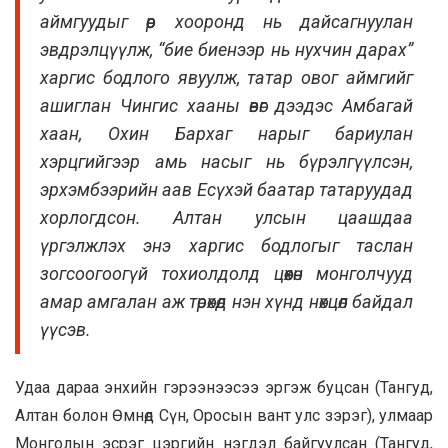
аймгуудыг өөр хооронд нь дайсагнуулан
эвдрэлцүүлж, “бие биенээр нь нухчин дарах”
харгис бодлого явуулж, татар овог аймгийг
ашиглан Чингис хааны өвөг дээдэс Амбагай
хаан, Охин Бархаг нарыг бариулан
хэрцгийгээр амь насыг нь бүрэлгүүлсэн,
эрхэмбээрийн аав Есүхэй баатар татаруудад
хорлогдсон. Алтан улсын цаашдаа
үргэлжлэх энэ харгис бодлогыг таслан
зогсоогоогүй тохиолдолд цөөхөн монголчууд
амар амгалан аж төрөхөд нэн хүнд нөхцөл байдал
үүсэв.
Удаа дараа энхийн гэрээнээсээ эргэж буцсан (Тангуд,
Алтан болон Өмнөд Сүн, Оросын вант улс зэрэг), улмаар
Монголын эсрэг цэргийн нэгдэл байгуулсан (Тангуд,