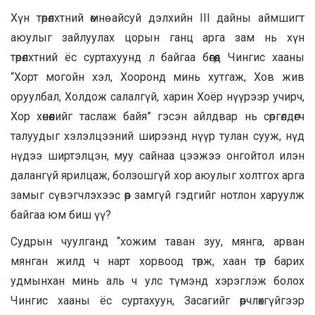
Хүн төрөлхтний өмнө айсуй дэлхийн III дайны аймшигт
аюулыг зайлуулах цорын ганц арга зам нь хүн
төрөлхтний ёс суртахуунд л байгаа бөгөөд Чингис хааны
“Хорт могойн хэл, Хооронд минь хутгаж, Хов жив
оруулбал, Холдож салалгүй, харин Хоёр нүүрээр учирч,
Хор хөнөөлийг таслаж байя” гэсэн айлдвар нь сөргөлдөгч
талуудыг хэлэлцээний ширээнд нүүр тулан сууж, нүд
нүдээ ширтэлцэн, муу сайнаа цээжээ онгойтол илэн
далангүй ярилцаж, болзошгүй хор аюулыг холтгох арга
замыг сүвэгчлэхээс өөр замгүй гэдгийг нотлон харуулж
байгаа юм биш үү?
Судрын чуулганд “хожим таван зуу, мянга, арван
мянган жилд ч нарт хорвоод төрж, хаан төр барих
удмынхан минь аль ч улс түмэнд хэрэглэж болох
Чингис хааны ёс суртахуун, Засагийг өөрчлөхгүйгээр