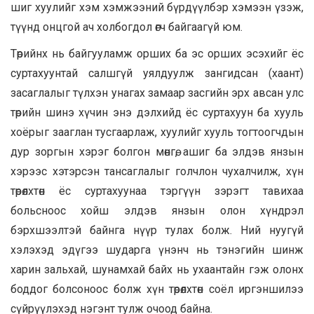
шиг хуулийг хэм хэмжээний бүрдүүлбэр хэмээн үзэж,
түүнд онцгой ач холбогдол өгч байгаагүй юм.
Төрийнх нь байгууламж орших ба эс орших эсэхийг ёс
суртахуунтай салшгүй уялдуулж зангидсан (хаант)
засаглалыг түлхэн унагах замаар засгийн эрх авсан улс
төрийн шинэ хүчин энэ дэлхийд ёс суртахуун ба хууль
хоёрыг зааглан тусгаарлаж, хуулийг хууль тогтоогчдын
дур зоргын хэрэг болгон мөнгө, ашиг ба элдэв янзын
хэрээс хэтэрсэн тансаглалыг голчлон чухалчилж, хүн
төрөлхтөн ёс суртахуунаа тэргүүн зэрэгт тавихаа
больсноос хойш элдэв янзын олон хүндрэл
бэрхшээлтэй байнга нүүр тулах болж. Ний нуугүй
хэлэхэд эдүгээ шударга үнэнч нь тэнэгийн шинж
харин зальхай, шунамхай байх нь ухаантайн гэж олонх
боддог болсоноос болж хүн төрөлхтөн соёл иргэншилээ
сүйрүүлэхэд нэгэнт тулж очоод байна.