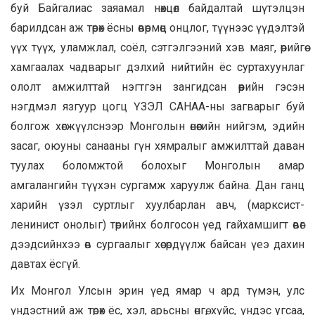
буй Байгалиас заяамал нөхцөл байдалтай шүтэлцэн
барилдсан аж төрөх ёсны өвөрмөц онцлог, түүнээс үүдэлтэй
үүх түүх, уламжлал, соёл, сэтгэлгээний хэв маяг, өөрийгөө
хамгаалах чадварыг дэлхий нийтийн ёс суртахуунлаг
ололт амжилттай нэгтгэн зангидсан өөрийн гэсэн
нэгдмэл язгуур цогц ҮЗЭЛ САНАА-ны загварыг буй
болгож хөгжүүлснээр Монголын өнөөгийн нийгэм, эдийн
засаг, оюуны санааны гүн хямралыг амжилттай даван
туулах боломжтой болохыг Монголын амар
амгалангийн түүхэн сургамж харуулж байна. Дан ганц
харийн үзэл суртлыг хуулбарлан авч, (марксист-
ленинист онолыг) төрийнх болгосон үед гайхамшигт өвөг
дээдсийнхээ өв сургаалыг хөсөрдүүлж байсан үеэ дахин
давтах ёсгүй.
Их Монгол Улсын эрин үед ямар ч ард түмэн, улс
үндэстний аж төрөх ёс, хэл, арьсны өнгө, хүйс, үндэс угсаа,