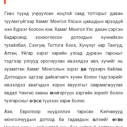
Гэвч түүнд учруулсан ноцтой саад тотгорыг даван
туулахгүйгээр Хамаг Монгол Улсын цаашдын ирээдүй
нэн бүрхэг болсон юм. Хамаг Монгол Улс дахин сэргэн
бадарсанд хонзогносон дотоодын хүчнийхэн
тухайлбал, Сэнгүм, Тогтога бэхэ, Хүчүлүг нар Тангуд,
Алтан, Уйгар зэрэг харийн улсад дүрвэн гарсныг
тэдгээр улсууд орогнуулан ивээлдээ авч, хүчийг нь
зузаатган Хамаг Монголын эсрэг өдөөн турхирч байлаа.
Дотоодын эдгээр дайсагнагч хүчин болон тэдгээрийг
ивээлдээ авагчдын хорон явуулгыг саармагжуулах
явдал Чингис хааны өмнө тэргүүн зэргийн зорилт болон
тулгарсныг өнгөрсөн түүхээс харж болно.
Ази, Европоор нүүдэллэн тархсан Кипчакууд
монголчуудын дотоод ба гадаадын өштнийг өмгөөлөн