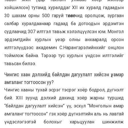
хойшилсон) тутамд хуралддаг XII их хуралд гадаадын
30 шахам орны 500 гаруй төлөөлөгчид оролцож, зургаан
салбар хуралдаанаар гадаад ба дотоодын эрдэмтэн
судлаачид 307 илтгэл тавьж хэлэлцүүлсэн юм. Монгол
эрдэмтдийн хурлын үеэр олны анхааралд орсон
илтгэлүүдээс академич С.Нарангэрэлийнхийг онцлон
тоймлож байна. Тэрээр тус хурлын үндсэн илтгэлийг
тавьсан билээ.
Чингис хаан дэлхийд байлдан дагуулалт хийсэн үү, амар
амгаланг тогтоосон уу?
Чингис хааны тухай эсрэг тэсрэг хоёр бодрол, дүгнэлт
бий. XIII зуунд дэлхий дахинд хоёр жарны туршид
“байлдан дагуулалт хийсэн” үү, эсхүл “Монголын амар
амгаланг тогтоосон” гэх хоёр дүгнэлтийн аль нь лавтай
үндэслэгээтэй болохыг харьцуулан шинжилж