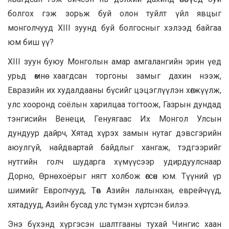
болгох гэж зорьж буй олон туйлт үйл явцыг
монголчууд XIII зуунд буй болгосныг хэлээд байгаа
юм биш үү?
XIII зуун буюу Монголын амар амгалангийн эрин үед
урьд өмнө хаагдсан торгоны замыг дахин нээж,
Евразийн их худалдааны бүсийг цэцэглүүлэн хөгжүүлж,
улс хооронд соёлын харилцаа тогтоож, Газрын дундад
тэнгисийн Венеци, Генуягаас Их Монгол Улсын
дундуур дайрч, Хятад хүрэх замын нутаг дэвсгэрийн
аюулгүй, найдвартай байдлыг хангаж, тэдгээрийг
нутгийн голч шударга хүмүүсээр удирдуулснаар
Дорно, Өрнө хоёрыг нягт холбож өгсөн юм. Түүний үр
шимийг Европчууд, Төв Азийн лалынхан, еврейчүүд,
хятадууд, Азийн бусад улс түмэн хүртсэн билээ.
Энэ бүхэнд хүргэсэн шалтгааны тухай Чингис хаан