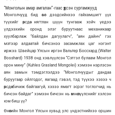
“Монголын амар амгалан”-гаас үүдсэн сургамжууд
Монголчууд бид өвөг дээдсийнхээ гайхамшигт үүх
түүхийг өөрсдөө нягтлан шүүн тунгааж хойч үедээ
үлдээхийн оронд элэг буруутнаас механикаар
хуулбарлаж “байлдан дагуулагч”, “аян дайнч” гэх
мэтээр алдаатай бичсэнээ засамжлах цаг нэгэнт
иржээ. Швейцар Улсын иргэн Вальтер Боссхард (Walter
Bosshard) 1938 онд хэвлүүлсэн “Сэтгэл булаам Монгол
орон мину” (Kuhles Grasland Mongolei) хэмээн нэрлэсэн
аян замын тэмдэглэлдээ “Монголчуудыг дандаа
буруугаар ойлгодог, яагаад гэвэл, тэд түүхээ хэзээ ч
өөрсдөө бичиж байгаагүй, хэзээ ямагт эсрэг тоглогчид нь
бичсэн байдаг” хэмээн бичсэн нь өмнө өгүүлснийг хэлсэн
юм биш үү?
Өнөөгийн Монгол Улсын хувьд улс үндэстнийхээ оршин