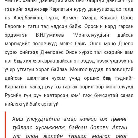
Чингис хааны дайчидтай амь бие хайргүй дайтсан тул
тэднийг элдэн хөөсөөр Карпатын нуруу давуулахад ар талд
нь Азербайжан, Гүрж, Армен, Умард Кавказ, Орос,
Европын тэгш тал үлдсэн байж. Оросын нэрд гарсан
эрдэмтэн В.Н.Гумилев “Монголчуудын дайсан
мэргидийг половчууд өмгөөлж байв. Онон мөрнөөс Днепр
хүрэх хийгээд Днепрээс Онон хүрэх тал хээрийн зам
нэг бөгөөд хил хязгаараа дайсан этгээдэд нээж үлдээх нь
учир утгагүй хэрэг байлаа. Монголчуудад половецтэй
дайтсан шалтгаан чухам үүнд орших бөгөөд тэднийг
Карпатын чанад руу хөөн гаргах зорилгоор монголчууд
Русийн гүн рүү нэвтэрсэн юм” гэж бичсэнтэй санал
нийлэхгүй байх аргагүй.
Хөрш улсуудтайгаа амар жимэр аж төрөхийг
туйлаас хүсэмжилж байсан боловч Алтан
улс олон жилийн туршид монгол овог