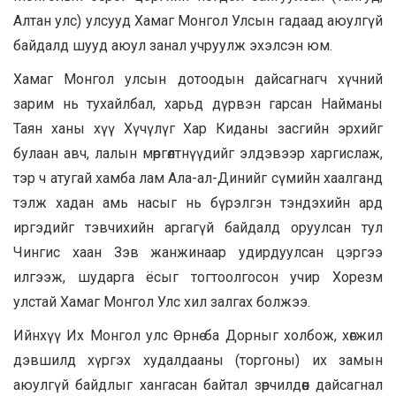
Алтан улс) улсууд Хамаг Монгол Улсын гадаад аюулгүй
байдалд шууд аюул занал учруулж эхэлсэн юм.
Хамаг Монгол улсын дотоодын дайсагнагч хүчний
зарим нь тухайлбал, харьд дүрвэн гарсан Найманы
Таян ханы хүү Хүчүлүг Хар Киданы засгийн эрхийг
булаан авч, лалын мөргөлтнүүдийг элдэвээр харгислаж,
тэр ч атугай хамба лам Ала-ал-Динийг сүмийн хаалганд
тэлж хадан амь насыг нь бүрэлгэн тэндэхийн ард
иргэдийг тэвчихийн аргагүй байдалд оруулсан тул
Чингис хаан Зэв жанжинаар удирдуулсан цэргээ
илгээж, шударга ёсыг тогтоолгосон учир Хорезм
улстай Хамаг Монгол Улс хил залгах болжээ.
Ийнхүү Их Монгол улс Өрнө ба Дорныг холбож, хөгжил
дэвшилд хүргэх худалдааны (торгоны) их замын
аюулгүй байдлыг хангасан байтал зөрчилдөөн дайсагнал