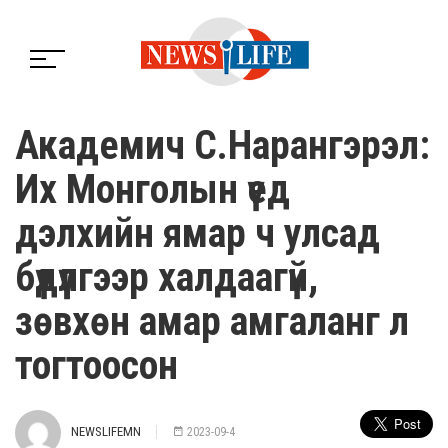
Академич С.Нарангэрэл:
Их Монголын үед
дэлхийн ямар ч улсад
бүдүүлгээр халдаагүй,
зөвхөн амар амгаланг л
тогтоосон
NEWSLIFEMN
2023-09-4