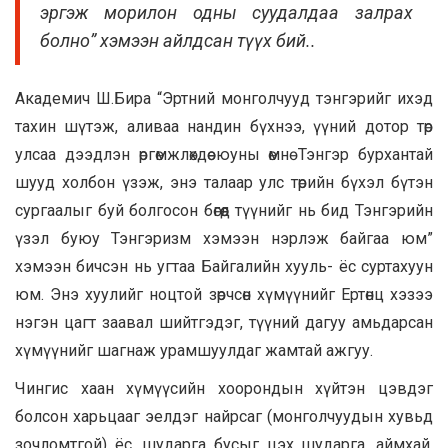
эргэж морилон одны суудалдаа залрах
болно” хэмээн айлдсан түүх бий..
Академич Ш.Бира “Эртний монголчууд тэнгэрийг ихэд
тахин шүтэж, аливаа нандин бүхнээ, үүний дотор төр
улсаа дээдлэн өргөмжлөхдөө юуны өмнө Тэнгэр бурхантай
шууд холбон үзэж, энэ талаар улс төрийн бүхэл бүтэн
сургаалыг буй болгосон бөгөөд түүнийг нь бид Тэнгэрийн
үзэл буюу Тэнгэризм хэмээн нэрлэж байгаа юм”
хэмээн бичсэн нь угтаа Байгалийн хууль- ёс суртахуун
юм. Энэ хуулийг ноцтой зөрчсөн хүмүүнийг Ертөнц хэзээ
нэгэн цагт заавал шийтгэдэг, түүний дагуу амьдарсан
хүмүүнийг шагнаж урамшуулдаг жамтай ажгуу.
Чингис хаан хүмүүсийн хоорондын хүйтэн цэвдэг
болсон харьцааг эелдэг найрсаг (монголчуудын хувьд
зочломтгой) ёс, шударга бусыг цэх шударга, аймхай,