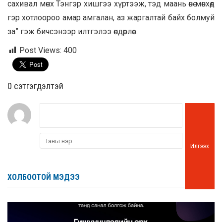
сахивал мөнх Тэнгэр хишгээ хүртээж, тэд маань өнө мөнхөд
гэр хотлоороо амар амгалан, аз жаргалтай байх болмуй
за” гэж бичсэнээр илтгэлээ өндөрлөе.
Post Views:
400
0 cэтгэгдэлтэй
Илгээх
ХОЛБООТОЙ МЭДЭЭ