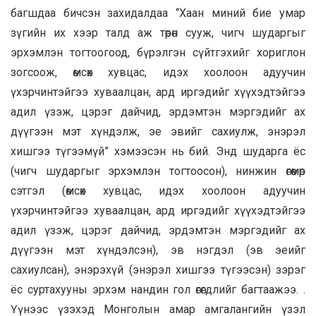
багшдаа бичсэн захидалдаа “Хаан миний бие умар
зүгийн их хээр талд аж төрөн сууж, чигч шударгыг
эрхэмлэн тогтоогоод, бүрэлгэн сүйтгэхийг хориглон
зогсоож, өмсөх хувцас, идэх хоолоон адуучин
үхэрчинтэйгээ хуваалцан, ард иргэдийг хүүхэдтэйгээ
адил үзэж, цэрэг дайчид, эрдэмтэн мэргэдийг ах
дүүгээн мэт хүндэлж, эе эвийг сахиулж, энэрэл
хишгээ түгээмүй” хэмээсэн нь бий. Энд шударга ёс
(чигч шударгыг эрхэмлэн тогтоосон), нинжин өгөөмөр
сэтгэл (өмсөх хувцас, идэх хоолоон адуучин
үхэрчинтэйгээ хуваалцан, ард иргэдийг хүүхэдтэйгээ
адил үзэж, цэрэг дайчид, эрдэмтэн мэргэдийг ах
дүүгээн мэт хүндэлсэн), эв нэгдэл (эв эеийг
сахиулсан), энэрэхүй (энэрэл хишгээ түгээсэн) зэрэг
ёс суртахууны эрхэм нандин гол өгөгдлийг багтаажээ. .
Үүнээс үзэхэд Монголын амар амгалангийн үзэл