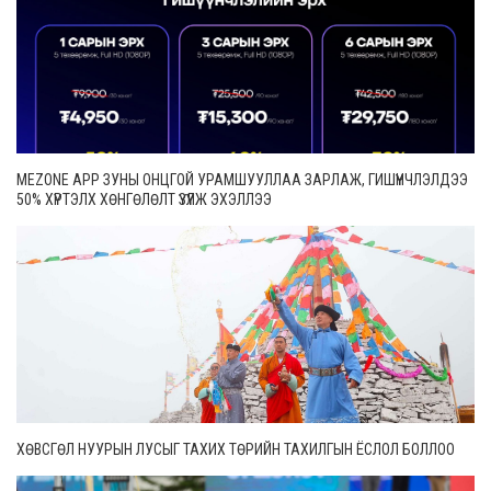
MEZONE APP ЗУНЫ ОНЦГОЙ УРАМШУУЛЛАА ЗАРЛАЖ, ГИШҮҮНЧЛЭЛДЭЭ
50% ХҮРТЭЛХ ХӨНГӨЛӨЛТ ҮЗҮҮЛЖ ЭХЭЛЛЭЭ
ХӨВСГӨЛ НУУРЫН ЛУСЫГ ТАХИХ ТӨРИЙН ТАХИЛГЫН ЁСЛОЛ БОЛЛОО