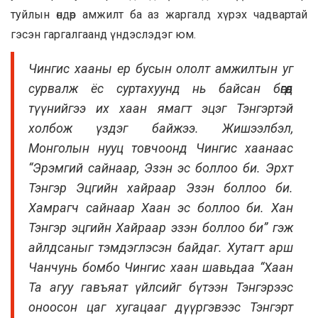
туйлын өндөр амжилт ба аз жаргалд хүрэх чадвартай
гэсэн гаргалгаанд үндэслэдэг юм.
Чингис хааны ер бусын ололт амжилтын уг
сурвалж ёс суртахуунд нь байсан бөгөөд
түүнийгээ их хаан ямагт эцэг Тэнгэртэй
холбож үздэг байжээ. Жишээлбэл,
Монголын нууц товчоонд Чингис хаанаас
“Эрэмгий сайнаар, Эзэн эс боллоо би. Эрхт
Тэнгэр Эцгийн хайраар Эзэн боллоо би.
Хамрагч сайнаар Хаан эс боллоо би. Хан
Тэнгэр эцгийн Хайраар эзэн боллоо би” гэж
айлдсаныг тэмдэглэсэн байдаг. Хутагт арш
Чанчунь бомбо Чингис хаан шавьдаа “Хаан
Та агуу гавъяат үйлсийг бүтээн Тэнгэрээс
оноосон цаг хугацааг дүүргэвээс Тэнгэрт