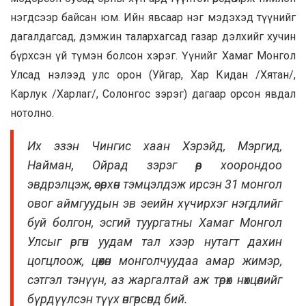
нэгдсээр байсан юм. Ийн явсаар нэг мэдэхэд түүнийг
дагалдагсад, дэмжин талархагсад газар дэлхийг хучин
бүрхсэн үй түмэн болсон хэрэг. Үүнийг Хамаг Монгол
Улсад нэлээд улс орон (Уйгар, Хар Кидан /Хятан/,
Карлук /Харлаг/, Солонгос зэрэг) дагаар орсон явдал
нотолно.
Их эзэн Чингис хаан Хэрэйд, Мэргид,
Найман, Ойрад зэрэг өөр хоорондоо
эвдрэлцэж, өсөрхөн тэмцэлдэж ирсэн 31 монгол
овог аймгуудын эв эеийн хүчирхэг нэгдлийг
буй болгон, эсгий туургатны Хамаг Монгол
Улсыг өргөн уудам тал хээр нутагт дахин
цогцлоож, цөөхөн монголчуудаа амар жимэр,
сэтгэл тэнүүн, аз жаргалтай аж төрөх нөхцөлийг
бүрдүүлсэн түүх өнгөрсөнд бий.