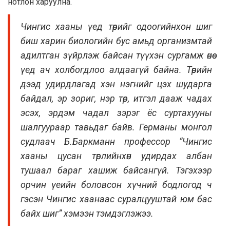
нотлон харуулна.
Чингис хааны үед төрийг одоогийнхон шиг
биш харин биологийн бус амьд организмтай
адилтган зүйрлэж байсан түүхэн сургамж өнөө
үед ач холбогдлоо алдаагүй байна. Төрийн
дээд удирдлагад хэн нэгнийг цэх шударга
байдал, эр зориг, нэр төр, итгэл дааж чадах
эсэх, эрдэм чадал зэрэг ёс суртахууны
шалгуураар тавьдаг байв. Германы монгол
судлаач Б.Баркманн профессор “Чингис
хааны цусан төрлийнхөн удирдах албан
тушаал бараг хашиж байсангүй. Тэгэхээр
орчин үеийн боловсон хүчний бодлогод ч
гэсэн Чингис хаанаас суралцууштай юм бас
байх шиг” хэмээн тэмдэглэжээ.