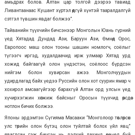
амьдрах болов. Алтан цар толгой дээрээ тавиад
Ливантаанаас Кушант хүртэл өөдгүй хүнтэй тааралдалгүй
сэтгэл түвшин явдаг болжээ”.
Тайванийн түүхчийн бичсэнээр Монголын Юань гүрний
үед Хятадад Дундад Ази, Баруун Ази, Өмнөд Орос,
Европоос маш олон тооны шашин номлогч, соёлыг
түгээгч иргэд, худалдаачид ирж улмаар Хятад урд
хожид байгаагүй олон үндэстэн, соёлоос бүрдсэн
нийгэм болон хувирсан ажээ. Монголчуудын
удирдлагад байх үедээ Руссийн олон хот суурин ямар ч
хохирол амсаагүйгээр барахгүй Алтан орд улсын үед
хүчирхэгжин хөгжиж байсныг Оросын түүхчид өөрсдөө
нотлон бичих болжээ.
Японы эрдэмтэн Сүгияма Масааки “Монголоор төвлөрсөн
улс төрийн олон бүтэц олон туйлтай болох үйл явц”
явагдсан гэж бичсэн нь дэлхий дахинд өнөө үед буй