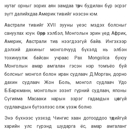
нутаг орныг зорих аян замдаа төөрч будилан бүр эсрэг
зүгт далийхдаа Америк тивийг нээсэн юм.
Австрали тивийг XVII зууны үеэс мэдэх болсныг
сануулах юун. Өөрөөр хэлбэл, Монголын эрин үед Африк,
Америк, Австрали тив нээгдээгүй байв. Ингэхээр
дэлхий дахиныг монголчууд бүхэлд нь элбэн
тохинуулж байсан учраас Pax Mongolica буюу
Монголын амар амгалан гэсэн нэр томъёо буй
болсныг монгол болон иран судлаач Д.Морган, дорно
дахин судлаач Жон Боль, монгол судлаач Удо
Б.Баркманн, монголын эзэнт гүрний судлаач, японы
Сүгияма Масааки нарын зэрэг гадаадын цөөнгүй
судлаачдын бүтээлээс олж үзэж болно.
Энэ бүхнээс үзэхэд Чингис хаан дотооддоо төдийгүй
харийн улс гүрэнд шударга ёс, амар амгаланг