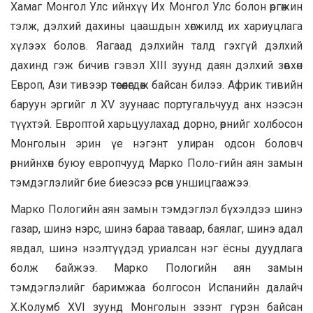
Хамаг Монгол Улс ийнхүү Их Монгол Улс болон өргөжин
тэлж, дэлхий дахины цаашдын хөгжилд их хариуцлага
хүлээх болов. Яагаад дэлхийн талд гэхгүй дэлхий
дахинд гэж бичив гэвэл XIII зуунд даян дэлхий зөвхөн
Европ, Ази тивээр төсөөлөгдөж байсан билээ. Африк тивийн
баруун эргийг л XV зуунаас португальчууд анх нээсэн
түүхтэй. Европтой харьцуулахад дорно, өрнийг холбосон
Монголын эрин үе нэгэнт улиран одсон боловч
өрнийнхөн буюу европчууд Марко Поло-гийн аян замын
тэмдэглэлийг бие биеэсээ өрсөн уншицгаажээ.
Марко Пологийн аян замын тэмдэглэл бүхэлдээ шинэ
газар, шинэ нэрс, шинэ бараа таваар, баялаг, шинэ адал
явдал, шинэ нээлтүүдэд уриалсан нэг ёсны дуудлага
болж байжээ. Марко Пологийн аян замын
тэмдэглэлийг баримжаа болгосон Испанийн далайч
Х.Колумб XVI зуунд Монголын эзэнт гүрэн байсан