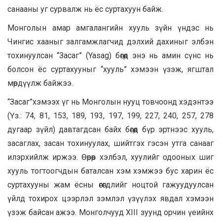
санааны уг сурвалж нь ёс суртахуун байж.
Монголын амар амгалангийн хууль зүйн үндэс нь
Чингис хааныг залгамжлагчид дэлхий дахиныг элбэн
тохинуулсан “Засаг” (Yasag) бөгөөд энэ нь амин сүнс нь
болсон ёс суртахууныг “хууль” хэмээн үзэж, ягштал
мөрдүүлж байжээ.
“Засаг”хэмээх үг нь Монголын нууц товчоонд хэдэнтээ
(Үз.: 74, 81, 153, 189, 193, 197, 199, 227, 240, 257, 278
дугаар зүйл) давтагдсан байх бөгөөд бүр эртнээс хууль,
засаглах, засан тохинуулах, шийтгэх гэсэн утга санааг
илэрхийлж иржээ. Өөрөөр хэлбэл, хуулийг одооных шиг
хууль тогтоогчдын баталсан хэм хэмжээ бус харин ёс
суртахууны жам ёсны өгөгдлийг ноцтой гажуудуулсан
үйлд тохирох цээрлэл зэмлэл үзүүлэх явдал хэмээн
үзэж байсан ажээ. Монголчууд XIII зуунд орчин үеийнх