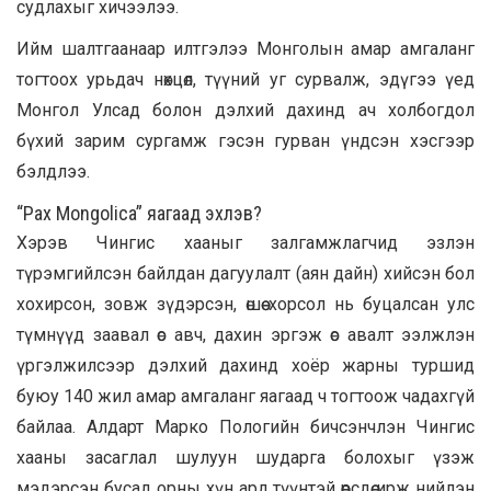
судлахыг хичээлээ.
Ийм шалтгаанаар илтгэлээ Монголын амар амгаланг
тогтоох урьдач нөхцөл, түүний уг сурвалж, эдүгээ үед
Монгол Улсад болон дэлхий дахинд ач холбогдол
бүхий зарим сургамж гэсэн гурван үндсэн хэсгээр
бэлдлээ.
“Pax Mongolica” яагаад эхлэв?
Хэрэв Чингис хааныг залгамжлагчид эзлэн
түрэмгийлсэн байлдан дагуулалт (аян дайн) хийсэн бол
хохирсон, зовж зүдэрсэн, өшөө хорсол нь буцалсан улс
түмнүүд заавал өс авч, дахин эргэж өс авалт ээлжлэн
үргэлжилсээр дэлхий дахинд хоёр жарны туршид
буюу 140 жил амар амгаланг яагаад ч тогтоож чадахгүй
байлаа. Алдарт Марко Пологийн бичсэнчлэн Чингис
хааны засаглал шулуун шударга болохыг үзэж
мэдэрсэн бусад орны хүн ард түүнтэй өөрсдөө ирж нийлэн