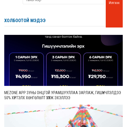
Илгээх
ХОЛБООТОЙ МЭДЭЭ
MEZONE APP ЗУНЫ ОНЦГОЙ УРАМШУУЛЛАА ЗАРЛАЖ, ГИШҮҮНЧЛЭЛДЭЭ
50% ХҮРТЭЛХ ХӨНГӨЛӨЛТ ҮЗҮҮЛЖ ЭХЭЛЛЭЭ