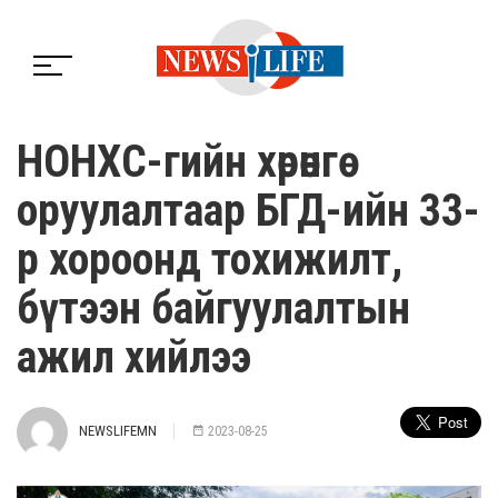
НОНХС-гийн хөрөнгө
оруулалтаар БГД-ийн 33-
р хороонд тохижилт,
бүтээн байгуулалтын
ажил хийлээ
NEWSLIFEMN
2023-08-25