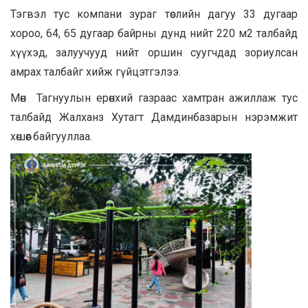
Тэгвэл тус компани зураг төслийн дагуу 33 дугаар
хороо, 64, 65 дугаар байрны дунд нийт 220 м2 талбайд
хүүхэд, залуучууд нийт оршин суугчдад зориулсан
амрах талбайг хийж гүйцэтгэлээ.
Мөн Тагнуулын ерөнхий газраас хамтран ажиллаж тус
талбайд Жалханз Хутагт Дамдинбазарын нэрэмжит
хөшөөг байгууллаа.