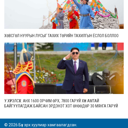
ХӨВСГӨЛ НУУРЫН ЛУСЫГ ТАХИХ ТӨРИЙН ТАХИЛГЫН ЁСЛОЛ БОЛЛОО
У.ХҮРЭЛСҮХ: АНХ 1600 ОРЧИМ ӨРХ, 7800 ГАРУЙ ХҮН АМТАЙ
БАЙГУУЛАГДАЖ БАЙСАН ЭРДЭНЭТ ХОТ ӨНӨӨДӨР 30 МЯНГА ГАРУЙ
ӨРХТЭЙ, 106 МЯНГАН СУУРИН ХҮН АМТАЙ БОЛЖЭЭ
© 2026 Бүх эрх хуулиар хамгаалагдсан.