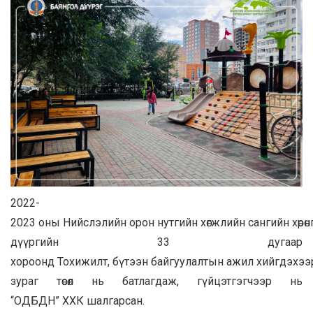
2022-
2023 оны Нийслэлийн орон нутгийн хөгжлийн сангийн хөрөн
дүүргийн 33 дугаар
хороонд Тохижилт, бүтээн байгуулалтын ажил хийгдэхээ
зураг төсөл нь батлагдаж, гүйцэтгэгчээр нь
“ОДБДН” ХХК шалгарсан.