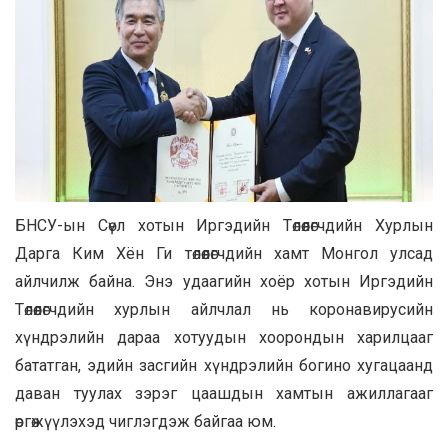
БНСУ-ын Сөүл хотын Иргэдийн Төлөөлөгчдийн Хурлын
Дарга Ким Хён Ги төлөөлөгчдийн хамт Монгол улсад
айлчилж байна. Энэ удаагийн хоёр хотын Иргэдийн
Төлөөлөгчдийн хурлын айлчлал нь коронавирусийн
хүндрэлийн дараа хотуудын хоорондын харилцааг
бататган, эдийн засгийн хүндрэлийн богино хугацаанд
даван туулах зэрэг цаашдын хамтын ажиллагааг
өргөжүүлэхэд чиглэгдэж байгаа юм.