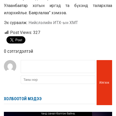
Улаанбаатар хотын иргэд та бүхэнд талархлаа
илэрхийлье. Баярлалаа” хэмээв.
Эх сурвалж:
Нийслэлийн ИТХ-ын ХМТ
Post Views:
327
0 cэтгэгдэлтэй
Илгээх
ХОЛБООТОЙ МЭДЭЭ