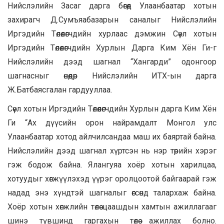
Нийслэлийн Засаг дарга бөгөөд Улаанбаатар хотын
захирагч Д.Сумъяабазарын саналыг Нийслэлийн
Иргэдийн Төлөөлөгчдийн хурлаас дэмжин Сөүл хотын
Иргэдийн Төлөөлөгчдийн Хурлын Дарга Ким Хён Ги-г
Нийслэлийн дээд шагнал “Хангарди” одонгоор
шагнасныг өнөөдөр Нийслэлийн ИТХ-ын дарга
Ж.Батбаясгалан гардууллаа.
Сөүл хотын Иргэдийн Төлөөлөгчдийн Хурлын дарга Ким Хён
Ги “Ах дүүсийн орон найрамдалт Монгол улс
Улаанбаатар хотод айлчилсандаа маш их баяртай байна.
Нийслэлийн дээд шагнал хүртсэн нь нэр төрийн хэрэг
гэж бодож байна. Ялангуяа хоёр хотын харилцаа,
хотуудыг хөгжүүлэхэд үүрэг оролцоотой байгаарай гэж
надад энэ хүндтэй шагналыг өгсөнд талархаж байна.
Хоёр хотын хөгжлийн төлөө цаашдын хамтын ажиллагааг
шинэ түвшинд гаргахын төлөө ажиллах болно.