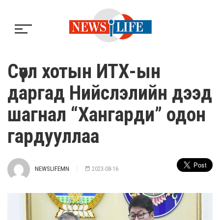
Сөүл хотын ИТХ-ын
даргад Нийслэлийн дээд
шагнал “Хангарди” одон
гардууллаа
NEWSLIFEMN
2023-08-16