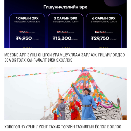
MEZONE APP ЗУНЫ ОНЦГОЙ УРАМШУУЛЛАА ЗАРЛАЖ, ГИШҮҮНЧЛЭЛДЭЭ
50% ХҮРТЭЛХ ХӨНГӨЛӨЛТ ҮЗҮҮЛЖ ЭХЭЛЛЭЭ
ХӨВСГӨЛ НУУРЫН ЛУСЫГ ТАХИХ ТӨРИЙН ТАХИЛГЫН ЁСЛОЛ БОЛЛОО