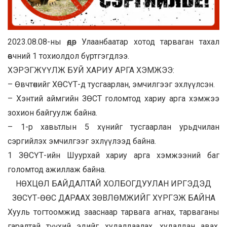
2023.08.08-ны өдөр Улаанбаатар хотод тарваган тахал
өвчний 1 тохиолдол бүртгэгдлээ.
ХЭРЭГЖҮҮЛЖ БУЙ ХАРИУ АРГА ХЭМЖЭЭ:
– Өвчтөнийг ХӨСҮТ-д тусгаарлан, эмчилгээг эхлүүлсэн.
– Хэнтий аймгийн ЗӨСТ голомтод хариу арга хэмжээ
зохион байгуулж байна.
– 1-р хавьтлын 5 хүнийг тусгаарлан урьдчилан
сэргийлэх эмчилгээг эхлүүлээд байна.
1 ЗӨСҮТ-ийн Шуурхай хариу арга хэмжээний баг
голомтод ажиллаж байна.
НӨХЦӨЛ БАЙДАЛТАЙ ХОЛБОГДУУЛАН ИРГЭДЭД
ЗӨСҮТ-ӨӨС ДАРААХ ЗӨВЛӨМЖИЙГ ХҮРГЭЖ БАЙНА
Хууль тогтоомжид зааснаар тарвага агнах, тарваганы
гаралтай түүхий эдийг худалдаалах, худалдан авах,