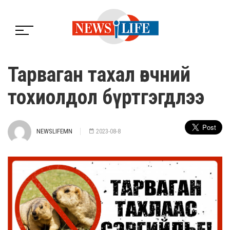
Тарваган тахал өвчний
тохиолдол бүртгэгдлээ
NEWSLIFEMN
2023-08-8