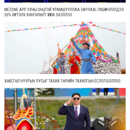
MEZONE APP ЗУНЫ ОНЦГОЙ УРАМШУУЛЛАА ЗАРЛАЖ, ГИШҮҮНЧЛЭЛДЭЭ
50% ХҮРТЭЛХ ХӨНГӨЛӨЛТ ҮЗҮҮЛЖ ЭХЭЛЛЭЭ
ХӨВСГӨЛ НУУРЫН ЛУСЫГ ТАХИХ ТӨРИЙН ТАХИЛГЫН ЁСЛОЛ БОЛЛОО