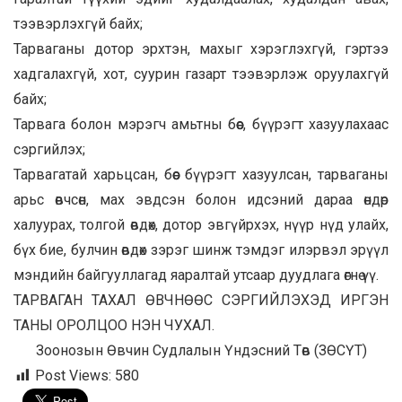
тээвэрлэхгүй байх;
Тарваганы дотор эрхтэн, махыг хэрэглэхгүй, гэртээ
хадгалахгүй, хот, суурин газарт тээвэрлэж оруулахгүй
байх;
Тарвага болон мэрэгч амьтны бөөс, бүүрэгт хазуулахаас
сэргийлэх;
Тарвагатай харьцсан, бөөс бүүрэгт хазуулсан, тарваганы
арьс өвчсөн, мах эвдсэн болон идсэний дараа өндөр
халуурах, толгой өвдөх, дотор эвгүйрхэх, нүүр нүд улайх,
бүх бие, булчин өвдөх зэрэг шинж тэмдэг илэрвэл эрүүл
мэндийн байгууллагад яаралтай утсаар дуудлага өгнө үү.
ТАРВАГАН ТАХАЛ ӨВЧНӨӨС СЭРГИЙЛЭХЭД ИРГЭН
ТАНЫ ОРОЛЦОО НЭН ЧУХАЛ.
Зоонозын Өвчин Судлалын Үндэсний Төв (ЗӨСҮТ)
Post Views:
580