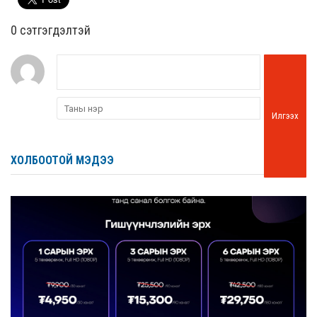
0 cэтгэгдэлтэй
Илгээх
ХОЛБООТОЙ МЭДЭЭ