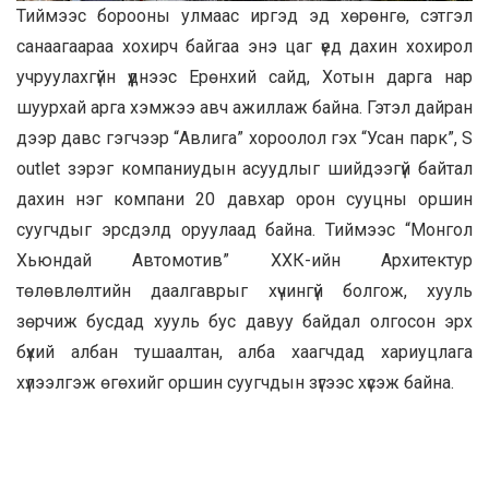
Тиймээс борооны улмаас иргэд эд хөрөнгө, сэтгэл
санаагаараа хохирч байгаа энэ цаг үед дахин хохирол
учруулахгүйн үүднээс Ерөнхий сайд, Хотын дарга нар
шуурхай арга хэмжээ авч ажиллаж байна. Гэтэл дайран
дээр давс гэгчээр “Авлига” хороолол гэх “Усан парк”, S
outlet зэрэг компаниудын асуудлыг шийдээгүй байтал
дахин нэг компани 20 давхар орон сууцны оршин
суугчдыг эрсдэлд оруулаад байна. Тиймээс “Монгол
Хьюндай Автомотив” ХХК-ийн Архитектур
төлөвлөлтийн даалгаврыг хүчингүй болгож, хууль
зөрчиж бусдад хууль бус давуу байдал олгосон эрх
бүхий албан тушаалтан, алба хаагчдад хариуцлага
хүлээлгэж өгөхийг оршин суугчдын зүгээс хүсэж байна.