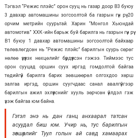
Тэгвэл “Режис плэйс” орон сууц нь газар доор В3 буюу
3 давхар автомашины зогсоолтой ба газрын гүн рүү 20
орчим метрийн суурьтай. Харин “Монгол Хьюндай
автомотив” ХХК-ийн барьж буй барилга нь газрын гүн рүү
В1 буюу 1 давхар автомашины зогсоолтой байхаар
төлөвлөгдсөн нь “Режис плэйс” барилгын суурь сөрөг
нөлөө үзүүлэх нөхцөлийг бүрдүүлсэн гэжээ. Тиймээс тус
орон сууцад оршин суух иргэд гомдолтой байгаа
төдийгүй барилга барих зөвшөөрөл олгохдоо хөрш
залгаа иргэд, оршин суугчдаас санал авалгүйгээр
барилгын ажил эхлүүлснийг хууль зөрчсөн үйлдэл гэж
үзэж байгаа юм байна.
Гэтэл энэ нь дан ганц анхаарал татсан
асуудал биш юм. Учир нь, тус барилгын
зөвшөөрлийг Туул голын ай савд хамаарах