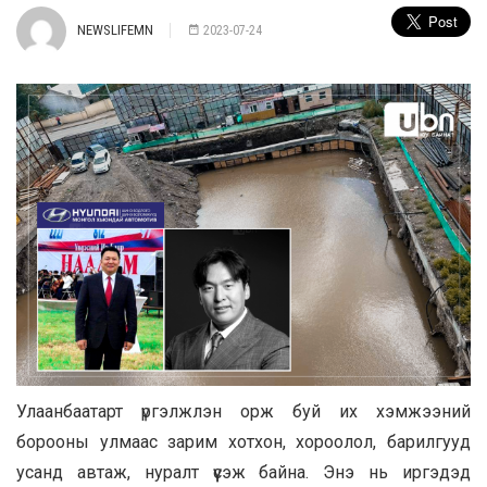
NEWSLIFEMN
2023-07-24
Улаанбаатарт үргэлжлэн орж буй их хэмжээний
борооны улмаас зарим хотхон, хороолол, барилгууд
усанд автаж, нуралт үүсэж байна. Энэ нь иргэдэд