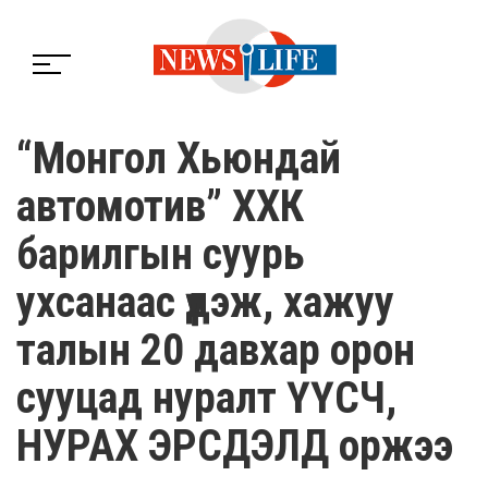
“Монгол Хьюндай
автомотив” ХХК
барилгын суурь
ухсанаас үүдэж, хажуу
талын 20 давхар орон
сууцад нуралт ҮҮСЧ,
НУРАХ ЭРСДЭЛД оржээ