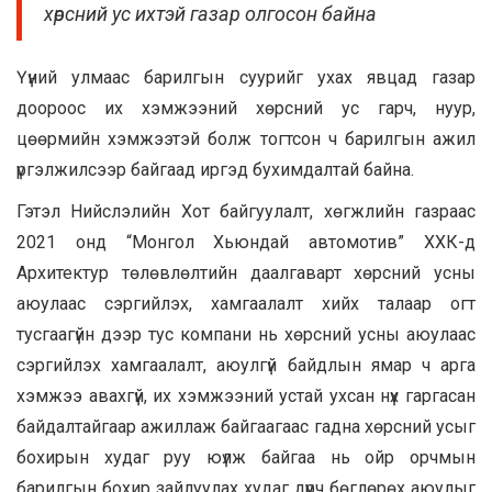
хөрсний ус ихтэй газар олгосон байна
Үүний улмаас барилгын суурийг ухах явцад газар
доороос их хэмжээний хөрсний ус гарч, нуур,
цөөрмийн хэмжээтэй болж тогтсон ч барилгын ажил
үргэлжилсээр байгаад иргэд бухимдалтай байна.
Гэтэл Нийслэлийн Хот байгуулалт, хөгжлийн газраас
2021 онд “Монгол Хьюндай автомотив” ХХК-д
Архитектур төлөвлөлтийн даалгаварт хөрсний усны
аюулаас сэргийлэх, хамгаалалт хийх талаар огт
тусгаагүйн дээр тус компани нь хөрсний усны аюулаас
сэргийлэх хамгаалалт, аюулгүй байдлын ямар ч арга
хэмжээ авахгүй, их хэмжээний устай ухсан нүх гаргасан
байдалтайгаар ажиллаж байгаагаас гадна хөрсний усыг
бохирын худаг руу юүлж байгаа нь ойр орчмын
барилгын бохир зайлуулах худаг дүүрч бөглөрөх аюулыг