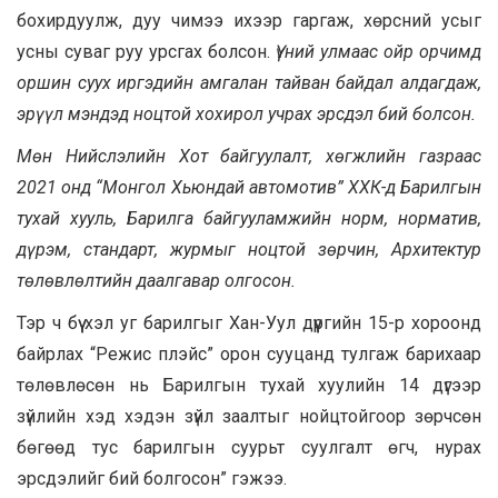
бохирдуулж, дуу чимээ ихээр гаргаж, хөрсний усыг
усны суваг руу урсгах болсон.
Үүний улмаас ойр орчимд
оршин суух иргэдийн амгалан тайван байдал алдагдаж,
эрүүл мэндэд ноцтой хохирол учрах эрсдэл бий болсон.
Мөн Нийслэлийн Хот байгуулалт, хөгжлийн газраас
2021 онд “Монгол Хьюндай автомотив” ХХК-д Барилгын
тухай хууль, Барилга байгууламжийн норм, норматив,
дүрэм, стандарт, журмыг ноцтой зөрчин, Архитектур
төлөвлөлтийн даалгавар олгосон.
Тэр ч бүү хэл уг барилгыг Хан-Уул дүүргийн 15-р хороонд
байрлах “Режис плэйс” орон сууцанд тулгаж барихаар
төлөвлөсөн нь Барилгын тухай хуулийн 14 дүгээр
зүйлийн хэд хэдэн зүйл заалтыг нойцтойгоор зөрчсөн
бөгөөд тус барилгын суурьт суулгалт өгч, нурах
эрсдэлийг бий болгосон” гэжээ.