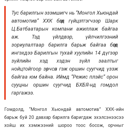
Тус барилгын эзэмшигч нь “Монгол Хьюндай
автомотив” ХХК бөгөөд гүйцэтгэгчээр Шарк
Ц.Батбаатарын компани ажиллаж байгаа
аж. Тэд үйлдвэр, үйлчилгээний
зориулалтаар барилга барьж байгаа бөгөөд
ингэхдээ Барилгын тухай хуулийн 14 дүгээр
зүйлийн хэд хэдэн зүйл заалтыг
нойцтойгоор зөрчсөн гэж оршин суугчид үзэж
байгаа юм байна. Иймд “Режис плэйс” орон
сууцны оршин суугчид БХБЯ-нд гомдол
гаргажээ.
Гомдолд, “Монгол Хьюндай автомотив” ХХК-ийн
барьж буй 20 давхар барилга баригдаж эхэлсэнээсээ
хойш их хэмжээний шороо тоос босож, орчныг