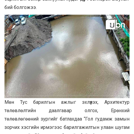
бий болгожээ.
Мөн Тус барилгын ажлыг эхлүүлэх, Архитектур
төлөвлөлтийн даалгавар олгох, Ерөнхий
төлөвлөгөөний зургийг батлахдаа “Гол гудамж замын
зорчих хэсгийн ирмэгээс барилгажилтын улаан шугам