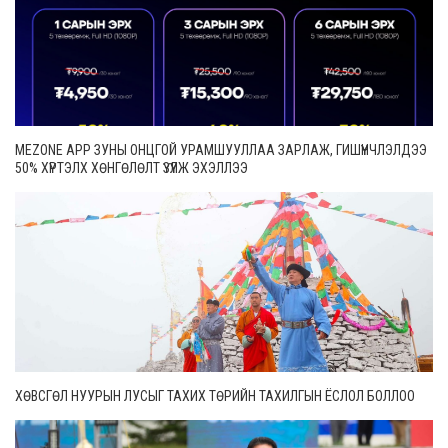
MEZONE APP ЗУНЫ ОНЦГОЙ УРАМШУУЛЛАА ЗАРЛАЖ, ГИШҮҮНЧЛЭЛДЭЭ
50% ХҮРТЭЛХ ХӨНГӨЛӨЛТ ҮЗҮҮЛЖ ЭХЭЛЛЭЭ
ХӨВСГӨЛ НУУРЫН ЛУСЫГ ТАХИХ ТӨРИЙН ТАХИЛГЫН ЁСЛОЛ БОЛЛОО