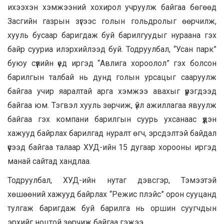
ихээхэн хэмжээний хохирол учруулж байгаа бөгөөд
Засгийн газрын зүгээс голын гольдролыг өөрчилж,
хууль бусаар баригдаж буй барилгуудыг нураана гэх
байр сууриа илэрхийлээд буй. Тодруулбал, “Усан парк”
буюу сүүлийн үед иргэд “Авлига хороолол” гэх болсон
барилгын талбай нь дунд голын урсацыг сааруулж
байгаа учир яаралтай арга хэмжээ авахыг үүрэгдээд
байгаа юм. Тэгвэл хууль зөрчиж, үйл ажиллагаа явуулж
байгаа гэх компани барилгын суурь ухсанаас үүдэн
хажууд байрлах барилгад нуралт өгч, эрсдэлтэй байдал
үүсээд байгаа талаар ХУД-ийн 15 дугаар хорооны иргэд
манай сайтад хандлаа.
Тодруулбал, ХУД-ийн нутаг дэвсгэр, Тэмээтэй
хөшөөний хажууд байрлах “Режис плэйс” орон сууцанд
тулгаж баригдаж буй барилга нь оршин суугчдын
эрхийг ноцтой зөрчиж байгаа гэжээ.