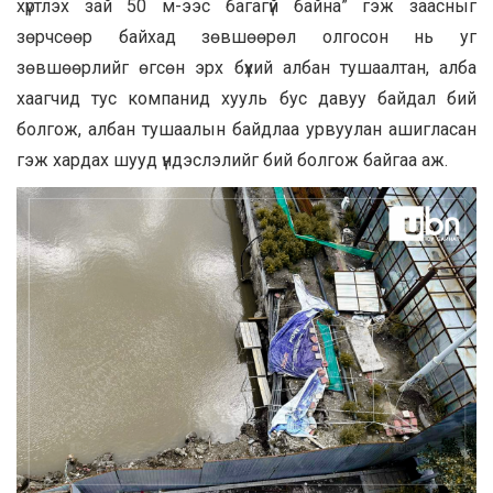
хүртлэх зай 50 м-ээс багагүй байна” гэж заасныг
зөрчсөөр байхад зөвшөөрөл олгосон нь уг
зөвшөөрлийг өгсөн эрх бүхий албан тушаалтан, алба
хаагчид тус компанид хууль бус давуу байдал бий
болгож, албан тушаалын байдлаа урвуулан ашигласан
гэж хардах шууд үндэслэлийг бий болгож байгаа аж.