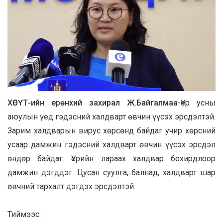
ХӨСҮТ-ийн ерөнхий захирал Ж.Байгалмаа
-Үер усны
аюулын үед гэдэсний халдварт өвчин үүсэх эрсдэлтэй.
Зарим халдварын вирус хөрсөнд байдаг учир хөрсний
усаар дамжин гэдэсний халдварт өвчин үүсэх эрсдэл
өндөр байдаг. Үерийн лараах халдвар бохирдлоор
дамжин дэгддэг. Цусан суулга, балнад, халдварт шар
өвчний тархалт дэгдэх эрсдэлтэй.
Тиймээс: