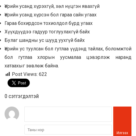
Үерийн усанд хүрэхгүй, хөл нүцгэн явахгүй
Үерийн усанд хүрсэн бол гараа сайн угаах
Гараа бохирдсон тохиолдол бүрд угаах
Хүүхдүүдээ гадуур тоглуулахгүй байх
Булаг шандны ус шууд уухгүй байх
Үерийн ус туулсан бол гутлаа үүдэнд тайлах, боломжтой
бол гутлаа хлорын уусмалаа цэвэрлэж наранд
хатаахыг зөвлөж байна.
Post Views:
622
0 cэтгэгдэлтэй
Илгээх