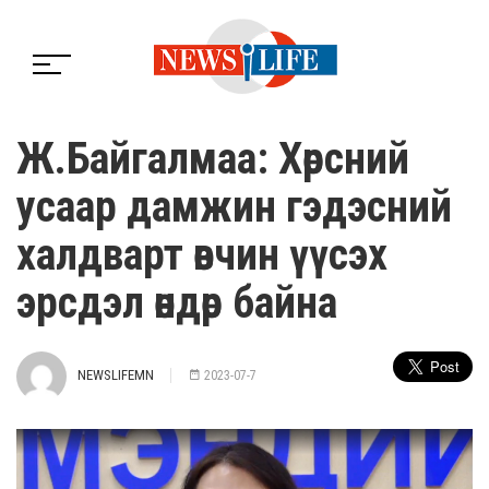
Ж.Байгалмаа: Хөрсний
усаар дамжин гэдэсний
халдварт өвчин үүсэх
эрсдэл өндөр байна
NEWSLIFEMN
2023-07-7