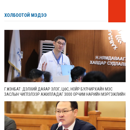
ХОЛБООТОЙ МЭДЭЭ
Г.ҮНЭНБАТ: ДЭЛХИЙ ДАЯАР ЭЛЭГ, ЦӨС, НОЙР БУЛЧИРХАЙН МЭС
ЗАСЛЫН ЧИГЛЭЛЭЭР АЖИЛЛАДАГ 3000 ОРЧИМ НАРИЙН МЭРГЭЖЛИЙН
ЭМЧ БАЙДГААС 65 НЬ МОНГОЛ УЛСАД АЖИЛЛАЖ БАЙНА