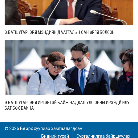
Э.БАТШУГАР: ЭРҮҮЛ МЭНДИЙН ДААТГАЛЫН САН ӨРГҮЙ БОЛСОН
Э.БАТШУГАР: ЭРҮҮЛ ИРГЭНТЭЙ БАЙЖ ЧАДВАЛ УЛС ОРНЫ ИРЭЭДҮЙ ИЛҮҮ
БАТ БӨХ БАЙНА
© 2026 Бүх эрх хуулиар хамгаалагдсан.
Бидний тухай
Сурталчилгаа байршуулах