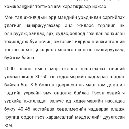
хэмжээнүүдийг тогтмол авч хэрэгжүүлсээр иржээ.
Мөн тэд ажилчдын эрүүл мэндийн урьдчилан сэргийлэх
үзлэгийг чанаржуулахаар энэ жилээс төрлийг нь
олшруулж, хавдар, зүрх, судас, ходоод гэхчлэн зонхилон
тохиолдож буй өвчин, эмгэгийг илрүүлэх шинжилгээний
тоогоо нэмж, үйлчлүүлэх эмнэлгээ сонгон шалгаруулаад
буй юм байна.
2000 оноос өмнө мэргэжлээс шалтгаалах өвчний
улмаас жилд 30-50 хүн хөдөлмөрийн чадвараа алддаг
байсан бол 3-5 болгон цөөрүүлсэн нь маш том дэвшил
гэдгийг уурхайн эмч онцолж байлаа. Гэсэн хэдий ч
уурхайд ажилладаг залуус ид хөдөлмөрийн насандаа
буюу 40-45 настайдаа хөдөлмөрийн чадвараа алдаж
группд ордог гэсэ харамсалтай мэдээллийг дуулгасан
юм.