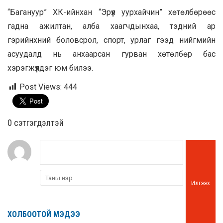
“Багануур” ХК-ийнхан “Эрүүл уурхайчин” хөтөлбөрөөс
гадна ажилтан, алба хаагчдынхаа, тэдний ар
гэрийнхний боловсрол, спорт, урлаг гээд нийгмийн
асуудалд нь анхаарсан гурван хөтөлбөр бас
хэрэгжүүлдэг юм билээ.
Post Views:
444
0 cэтгэгдэлтэй
Илгээх
ХОЛБООТОЙ МЭДЭЭ