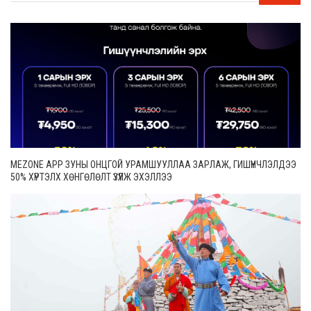
MEZONE APP ЗУНЫ ОНЦГОЙ УРАМШУУЛЛАА ЗАРЛАЖ, ГИШҮҮНЧЛЭЛДЭЭ
50% ХҮРТЭЛХ ХӨНГӨЛӨЛТ ҮЗҮҮЛЖ ЭХЭЛЛЭЭ