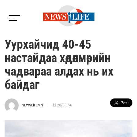
Уурхайчид 40-45
настайдаа хөдөлмөрийн
чадвараа алдах нь их
байдаг
NEWSLIFEMN
2023-07-6