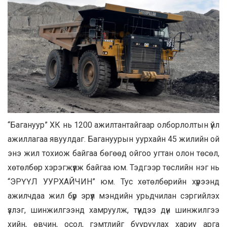
“Багануур” ХК нь 1200 ажилтантайгаар олборлолтын үйл
ажиллагаа явуулдаг. Багануурын уурхайн 45 жилийн ой
энэ жил тохиож байгаа бөгөөд ойгоо угтан олон төсөл,
хөтөлбөр хэрэгжүүлж байгаа юм. Тэдгээр төслийн нэг нь
“ЭРҮҮЛ УУРХАЙЧИН” юм. Тус хөтөлбөрийн хүрээнд
ажилчдаа жил бүр эрүүл мэндийн урьдчилан сэргийлэх
үзлэг, шинжилгээнд хамруулж, түүндээ дүн шинжилгээ
хийн, өвчин, осол, гэмтлийг бууруулах хариу арга