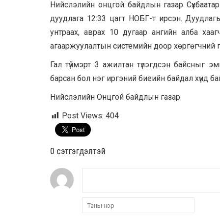
Нийслэлийн онцгой байдлын газар Сүхбаатар 
дуудлага 12:33 цагт НОБГ-т ирсэн. Дуудлагы
унтраах, аврах 10 дугаар ангийн алба хаагч
агааржуулалтын системийн доор хөргөгчний 
Гал түймэрт 3 ажилтан түлэгдсэн байсныг эм
барсан бол нэг иргэний биеийн байдал хүнд ба
Нийслэлийн Онцгой байдлын газар
Post Views:
404
0 cэтгэгдэлтэй