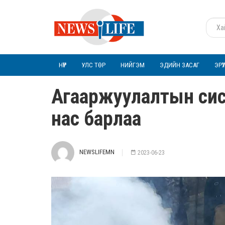
НҮҮР
УЛС ТӨР
НИЙГЭМ
ЭДИЙН ЗАСАГ
ЭРҮ
Агааржуулалтын сис
нас барлаа
NEWSLIFEMN
2023-06-23