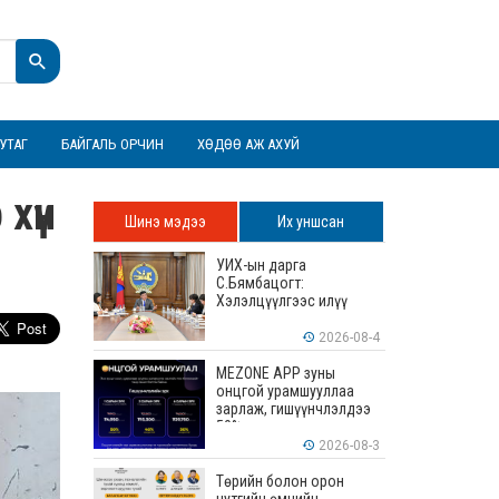
УТАГ
БАЙГАЛЬ ОРЧИН
ХӨДӨӨ АЖ АХУЙ
хүн
Шинэ мэдээ
Их уншсан
УИХ-ын дарга
С.Бямбацогт:
Хэлэлцүүлгээс илүү
хэрэгжилт, амлалтаас
илүү бодит үр дүн чухал
2026-08-4
MEZONE APP зуны
онцгой урамшууллаа
зарлаж, гишүүнчлэлдээ
50% хүртэлх хөнгөлөлт
үзүүлж эхэллээ
2026-08-3
Төрийн болон орон