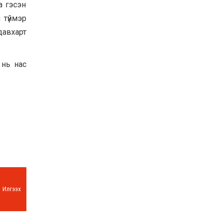
а гэсэн
Баян-Өлгий аймгийн
 түймэр
дараагийн Засаг даргад
Н.Тилеуханы нэр хүчтэй
давхарт
яригдаж байна
2026-07-30
А.Ю.Ивахин: Эрдэнэт
 нь нас
хотын түүх бол бидний
амжилтын түүх
2026-07-27
Цэцэрлэгт суралцах
хүүхдүүдийн бүртгэлийг
наймдугаар сарын 10-23-
ны хооронд Emongolia
системээр зохион
2026-07-27
байгуулна
Илгээх