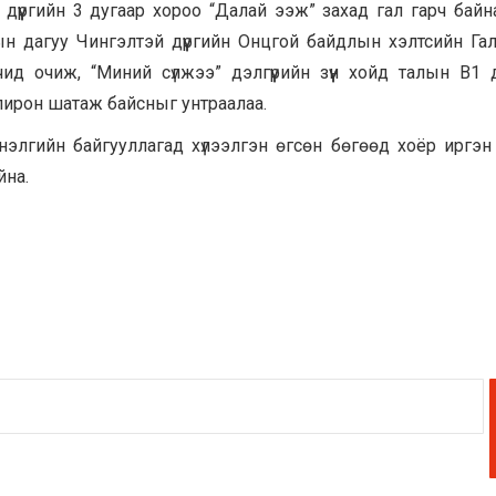
дүүргийн 3 дугаар хороо “Далай ээж” захад гал гарч байн
н дагуу Чингэлтэй дүүргийн Онцгой байдлын хэлтсийн Гал
ид очиж, “Миний сүлжээ” дэлгүүрийн зүүн хойд талын В1 
пирон шатаж байсныг унтраалаа.
нэлгийн байгууллагад хүлээлгэн өгсөн бөгөөд хоёр иргэн
йна.