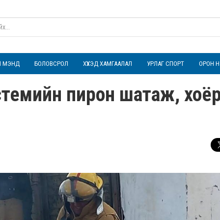
ҮЛ МЭНД
БОЛОВСРОЛ
ХҮҮХЭД ХАМГААЛАЛ
УРЛАГ СПОРТ
ОРОН Н
темийн пирон шатаж, хоёр 