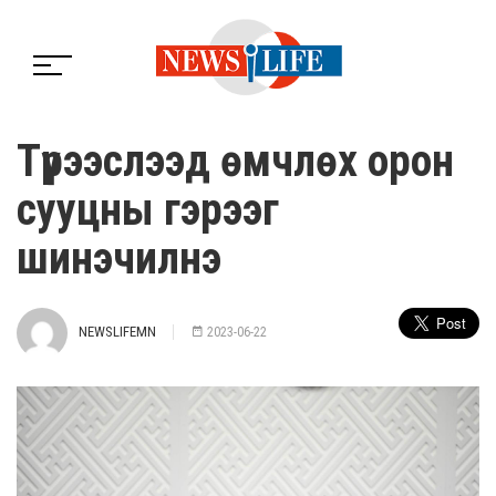
Түрээслээд өмчлөх орон
сууцны гэрээг
шинэчилнэ
NEWSLIFEMN
2023-06-22