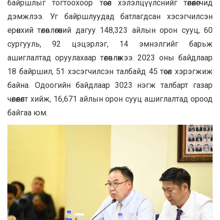
байршлыг тогтоохоор төсөл хэлэлцүүлснийг төлөөлөгчид
дэмжлээ. Уг байршлуудад батлагдсан хэсэгчилсэн
ерөнхий төлөвлөгөөний дагуу 148,323 айлын орон сууц, 60
сургууль, 92 цэцэрлэг, 14 эмнэлгийг барьж
ашиглалтад оруулахаар төлөвлөжээ. 2023 оны байдлаар
18 байршил, 51 хэсэгчилсэн талбайд 45 төсөл хэрэгжиж
байна. Одоогийн байдлаар 3023 нэгж талбарт газар
чөлөөлөлт хийж, 16,671 айлын орон сууц ашиглалтад ороод
байгаа юм.