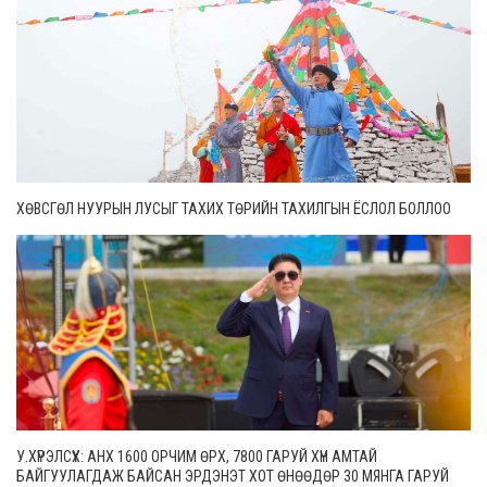
ХӨВСГӨЛ НУУРЫН ЛУСЫГ ТАХИХ ТӨРИЙН ТАХИЛГЫН ЁСЛОЛ БОЛЛОО
У.ХҮРЭЛСҮХ: АНХ 1600 ОРЧИМ ӨРХ, 7800 ГАРУЙ ХҮН АМТАЙ
БАЙГУУЛАГДАЖ БАЙСАН ЭРДЭНЭТ ХОТ ӨНӨӨДӨР 30 МЯНГА ГАРУЙ