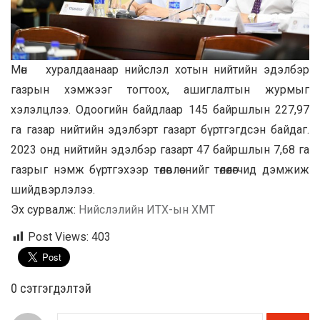
Мөн хуралдаанаар нийслэл хотын нийтийн эдэлбэр
газрын хэмжээг тогтоох, ашиглалтын журмыг
хэлэлцлээ. Одоогийн байдлаар 145 байршлын 227,97
га газар нийтийн эдэлбэрт газарт бүртгэгдсэн байдаг.
2023 онд нийтийн эдэлбэр газарт 47 байршлын 7,68 га
газрыг нэмж бүртгэхээр төлөвлөснийг төлөөлөгчид дэмжиж
шийдвэрлэлээ.
Эх сурвалж:
Нийслэлийн ИТХ-ын ХМТ
Post Views:
403
0 cэтгэгдэлтэй