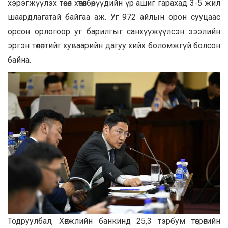
хэрэгжүүлэх төсөл хөтөлбөрүүдийн үр ашиг гарахад 3-5 жил
шаардлагатай байгаа аж. Уг 972 айлын орон сууцаас
орсон орлогоор уг барилгыг санхүүжүүлсэн зээлийн
эргэн төлөлтийг хуваарийн дагуу хийх боломжгүй болсон
байна.
Тодруулбал, Хөгжлийн банкинд 25,3 тэрбум төгрөгийн