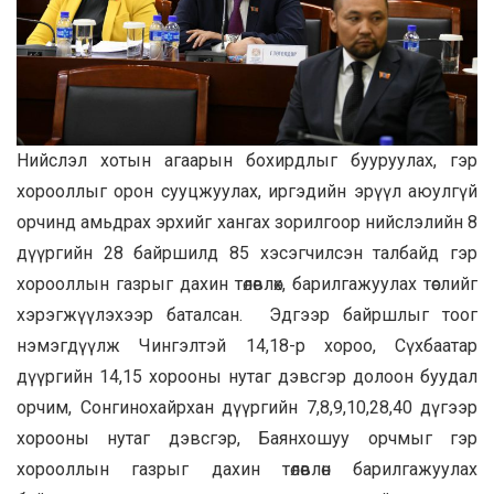
Нийслэл хотын агаарын бохирдлыг бууруулах, гэр
хорооллыг орон сууцжуулах, иргэдийн эрүүл аюулгүй
орчинд амьдрах эрхийг хангах зорилгоор нийслэлийн 8
дүүргийн 28 байршилд 85 хэсэгчилсэн талбайд гэр
хорооллын газрыг дахин төлөвлөх, барилгажуулах төслийг
хэрэгжүүлэхээр баталсан. Эдгээр байршлыг тоог
нэмэгдүүлж Чингэлтэй 14,18-р хороо, Сүхбаатар
дүүргийн 14,15 хорооны нутаг дэвсгэр долоон буудал
орчим, Сонгинохайрхан дүүргийн 7,8,9,10,28,40 дүгээр
хорооны нутаг дэвсгэр, Баянхошуу орчмыг гэр
хорооллын газрыг дахин төлөвлөн барилгажуулах