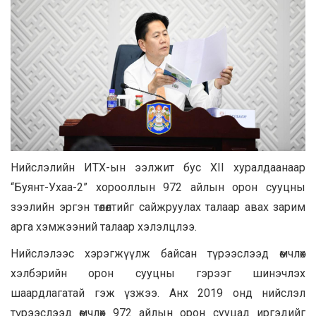
Нийслэлийн ИТХ-ын ээлжит бус XII хуралдаанаар
“Буянт-Ухаа-2” хорооллын 972 айлын орон сууцны
зээлийн эргэн төлөлтийг сайжруулах талаар авах зарим
арга хэмжээний талаар хэлэлцлээ.
Нийслэлээс хэрэгжүүлж байсан түрээслээд өмчлөх
хэлбэрийн орон сууцны гэрээг шинэчлэх
шаардлагатай гэж үзжээ. Анх 2019 онд нийслэл
түрээслээд өмчлөх 972 айлын орон сууцад иргэдийг