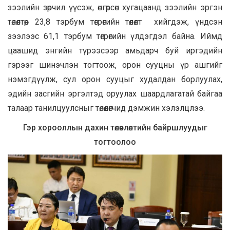
зээлийн зөрчил үүсэж, өнгөрсөн хугацаанд зээлийн эргэн
төлөлтөөр 23,8 тэрбум төгрөгийн төлөлт хийгдэж, үндсэн
зээлээс 61,1 тэрбум төгрөгийн үлдэгдэл байна. Иймд
цаашид энгийн түрээсээр амьдарч буй иргэдийн
гэрээг шинэчлэн тогтоож, орон сууцны үр ашгийг
нэмэгдүүлж, сул орон сууцыг худалдан борлуулах,
эдийн засгийн эргэлтэд оруулах шаардлагатай байгаа
талаар танилцуулсныг төлөөлөгчид дэмжин хэлэлцлээ.
Гэр хорооллын дахин төлөвлөлтийн байршлуудыг
тогтоолоо