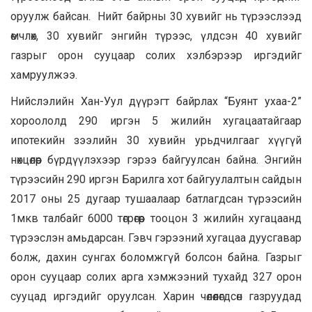
оруулж байсан. Нийт байрны 30 хувийг нь түрээслээд
өмчлөх, 30 хувийг энгийн түрээс, үлдсэн 40 хувийг
газрыг орон сууцаар солих хэлбэрээр иргэдийг
хамруулжээ.
Нийслэлийн Хан-Уул дүүрэгт байрлах “Буянт ухаа-2”
хороололд 290 иргэн 5 жилийн хугацаатайгаар
ипотекийн зээлийн 30 хувийн урьдчилгааг хүүгүй
нөхцөлөөр бүрдүүлэхээр гэрээ байгуулсан байна. Энгийн
түрээсийн 290 иргэн Барилга хот байгуулалтын сайдын
2017 оны 25 дугаар тушаалаар батлагдсан түрээсийн
1мкв талбайг 6000 төгрөгөөр тооцон 3 жилийн хугацаанд
түрээслэн амьдарсан. Гэвч гэрээний хугацаа дуусгавар
болж, дахин сунгах боломжгүй болсон байна. Газрыг
орон сууцаар солих арга хэмжээний тухайд 327 орон
сууцад иргэдийг оруулсан. Харин чөлөөлөгдсөн газруудад