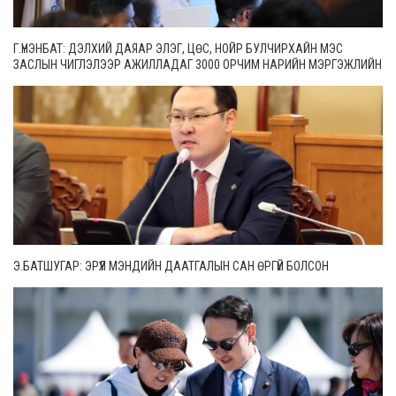
Г.ҮНЭНБАТ: ДЭЛХИЙ ДАЯАР ЭЛЭГ, ЦӨС, НОЙР БУЛЧИРХАЙН МЭС
ЗАСЛЫН ЧИГЛЭЛЭЭР АЖИЛЛАДАГ 3000 ОРЧИМ НАРИЙН МЭРГЭЖЛИЙН
ЭМЧ БАЙДГААС 65 НЬ МОНГОЛ УЛСАД АЖИЛЛАЖ БАЙНА
Э.БАТШУГАР: ЭРҮҮЛ МЭНДИЙН ДААТГАЛЫН САН ӨРГҮЙ БОЛСОН