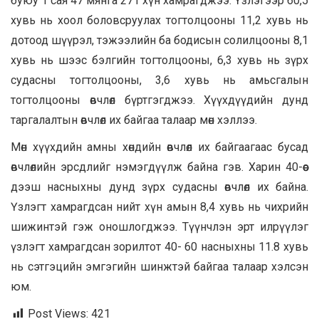
буюу 1 сая 47 мянга 271 хүн хамрагджээ. Үзлэгээр 60,5
хувь нь хоол боловсруулах тогтолцооны 11,2 хувь нь
дотоод шүүрэл, тэжээлийн ба бодисын солилцооны 8,1
хувь нь шээс бэлгийн тогтолцооны, 6,3 хувь нь зүрх
судасны тогтолцооны, 3,6 хувь нь амьсгалын
тогтолцооны өвчлөл бүртгэгджээ. Хүүхдүүдийн дунд
таргалалтын өвчлөл их байгаа талаар мөн хэллээ.
Мөн хүүхдийн амны хөндийн өвчлөл их байгаагаас бусад
өвчлөлийн эрсдлийг нэмэгдүүлж байна гэв. Харин 40-өөс
дээш насныхны дунд зүрх судасны өвчлөл их байна.
Үзлэгт хамрагдсан нийт хүн амын 8,4 хувь нь чихрийн
шижинтэй гэж оношлогджээ. Түүнчлэн эрт илрүүлэг
үзлэгт хамрагдсан зорилтот 40- 60 насныхны 11.8 хувь
нь сэтгэцийн эмгэгийн шинжтэй байгаа талаар хэлсэн
юм.
Post Views:
421