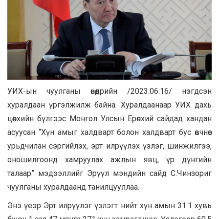
УИХ-ын чуулганы өнөөдрийн /2023.06.16/ нэгдсэн
хуралдаан үргэлжилж байна. Хуралдаанаар УИХ дахь
цөөнхийн бүлгээс Монгол Улсын Ерөнхий сайдад хандан
асуусан “Xүн амыг халдварт болон халдварт бус өвчнөөс
урьдчилан сэргийлэх, эрт илрүүлэх үзлэг, шинжилгээ,
оношилгоонд хамруулах ажлын явц, үр дүнгийн
талаар” мэдээллийг Эрүүл мэндийн сайд С.Чинзориг
чуулганы хуралдаанд танилцууллаа.
Энэ үеэр Эрт илрүүлэг үзлэгт нийт хүн амын 31.1 хувь