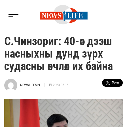
С.Чинзориг: 40-өөс дээш
насныхны дунд зүрх
судасны өвчлөл их байна
NEWSLIFEMN
2023-06-16