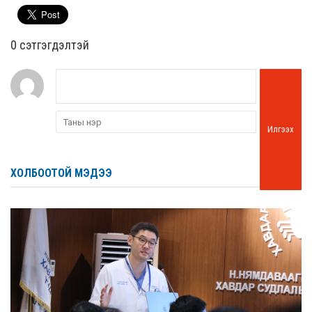
0 cэтгэгдэлтэй
Илгээх
ХОЛБООТОЙ МЭДЭЭ