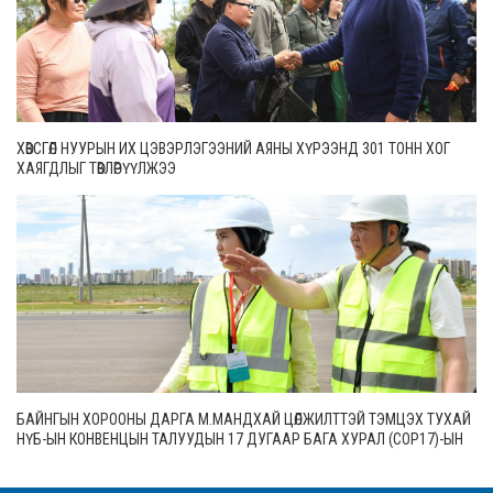
ХӨВСГӨЛ НУУРЫН ИХ ЦЭВЭРЛЭГЭЭНИЙ АЯНЫ ХҮРЭЭНД 301 ТОНН ХОГ
ХАЯГДЛЫГ ТӨВЛӨРҮҮЛЖЭЭ
БАЙНГЫН ХОРООНЫ ДАРГА М.МАНДХАЙ ЦӨЛЖИЛТТЭЙ ТЭМЦЭХ ТУХАЙ
НҮБ-ЫН КОНВЕНЦЫН ТАЛУУДЫН 17 ДУГААР БАГА ХУРАЛ (СОР17)-ЫН
БЭЛТГЭЛ АЖЛЫН ЯВЦТАЙ ТАНИЛЦЛАА