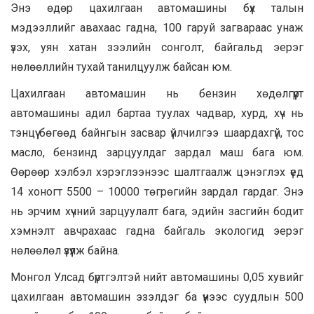
Энэ өдөр цахилгаан автомашины бүх талын
мэдээллийг авахаас гадна, 100 гаруй загвараас унаж
үзэх, уян хатан зээлийн сонголт, байгальд эерэг
нөлөөллийн тухай танилцуулж байсан юм.
Цахилгаан автомашин нь бензин хөдөлгүүрт
автомашины адил бартаа туулах чадвар, хурд, хүч нь
тэнцүү бөгөөд байнгын засвар үйлчилгээ шаардахгүй, тос
масло, бензинд зарцуулдаг зардал маш бага юм.
Өөрөөр хэлбэл хэрэглээнээс шалтгаалж цэнэглэх үед
14 хоногт 5500 – 10000 төгрөгийн зардал гардаг. Энэ
нь эрчим хүчний зарцуулалт бага, эдийн засгийн бодит
хэмнэлт авчрахаас гадна байгаль экологид эерэг
нөлөөлөл үзүүлж байна.
Монгол Улсад бүртгэлтэй нийт автомашины 0,05 хувийг
цахилгаан автомашин эзэлдэг ба үүнээс суудлын 500