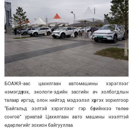
БОАЖЯ-аас цахилгаан автомашины хэрэглээг
нэмэгдүүлэх, экологи-эдийн засгийн ач холбогдлын
талаар иргэд, олон нийтэд мэдээлэл хүргэх зорилгоор
“Байгальд ээлтэй хэрэглээг гэр бүлийнхээ төлөө
сонгоё” уриатай Цахилгаан авто машины нээлттэй
өдөрлөгийг зохион байгууллаа.