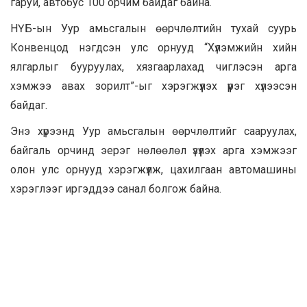
гаруй, автобус 100 орчим байдаг байна.
НҮБ-ын Уур амьсгалын өөрчлөлтийн тухай суурь
Конвенцод нэгдсэн улс орнууд “Хүлэмжийн хийн
ялгарлыг бууруулах, хязгаарлахад чиглэсэн арга
хэмжээ авах зорилт”-ыг хэрэгжүүлэх үүрэг хүлээсэн
байдаг.
Энэ хүрээнд Уур амьсгалын өөрчлөлтийг сааруулах,
байгаль орчинд эерэг нөлөөлөл үзүүлэх арга хэмжээг
олон улс орнууд хэрэгжүүлж, цахилгаан автомашины
хэрэглээг иргэддээ санал болгож байна.