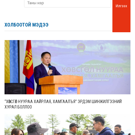
Илгээх
ХОЛБООТОЙ МЭДЭЭ
“ХӨВСГӨЛ НУУРАА ХАЙРЛАЯ, ХАМГААЛЪЯ” ЭРДЭМ ШИНЖИЛГЭЭНИЙ
ХУРАЛ БОЛЛОО