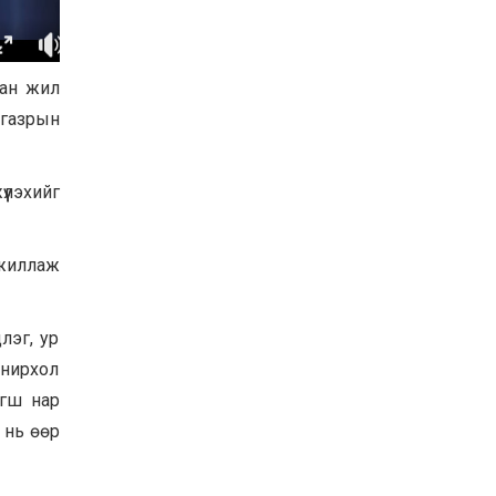
Хөвсгөл нуурын их
цэвэрлэгээний аяны
хүрээнд 301 тонн хог
хаягдлыг төвлөрүүлжээ
ван жил
2026-07-30
 газрын
Баян-Өлгий аймгийн
дараагийн Засаг даргад
Н.Тилеуханы нэр хүчтэй
яригдаж байна
үлэхийг
2026-07-30
А.Ю.Ивахин: Эрдэнэт
хотын түүх бол бидний
ажиллаж
амжилтын түүх
2026-07-27
лэг, ур
онирхол
агш нар
 нь өөр