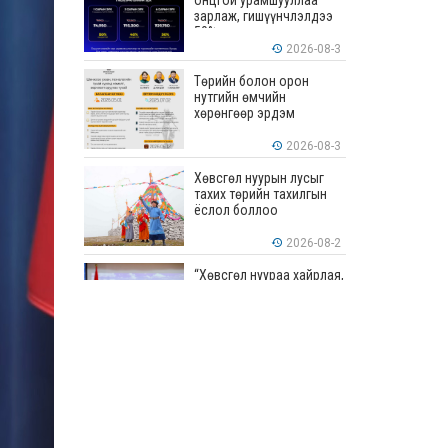
онцгой урамшууллаа
зарлаж, гишүүнчлэлдээ
50% хүртэлх хөнгөлөлт
үзүүлж эхэллээ
2026-08-3
Төрийн болон орон
нутгийн өмчийн
хөрөнгөөр эрдэм
шинжилгээ, судалгааны
ажил хийхэд тендерийн
2026-08-3
болон гүйцэтгэлийн
баталгаа гаргахгүй
Хөвсгөл нуурын лусыг
тахих төрийн тахилгын
ёслол боллоо
2026-08-2
“Хөвсгөл нуураа хайрлая,
хамгаалъя” эрдэм
шинжилгээний хурал
боллоо
2026-08-1
“ЭРДЭНЭС
ТАВАНТОЛГОЙ” ХК ЭНЭ
ДОЛОО ХОНОГТ 460.8
МЯНГАН ТОНН НҮҮРС
АРИЛЖЛАА
2026-07-31