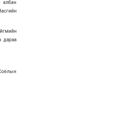
н албан
Засгийн
ийгмийн
а дараа
 Соёлын