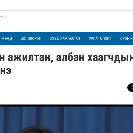
ҮЛ МЭНД
БОЛОВСРОЛ
ХҮҮХЭД ХАМГААЛАЛ
УРЛАГ СПОРТ
ОРОН Н
н ажилтан, албан хаагчды
мнэ