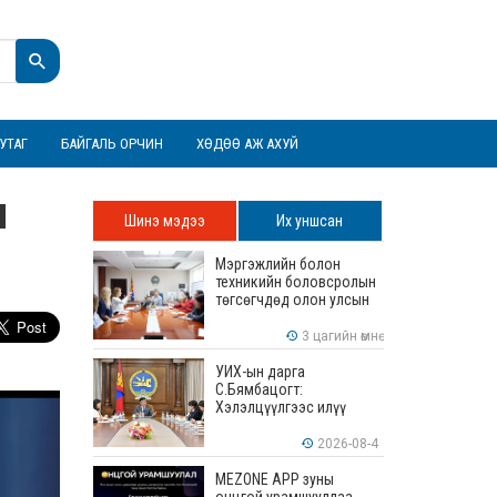
УТАГ
БАЙГАЛЬ ОРЧИН
ХӨДӨӨ АЖ АХУЙ
н
Шинэ мэдээ
Их уншсан
Мэргэжлийн болон
техникийн боловсролын
төгсөгчдөд олон улсын
хэмжээнд хүлээн
зөвшөөрөгдөх ур
3 цагийн өмнө
чадваруудыг олгоно
УИХ-ын дарга
С.Бямбацогт:
Хэлэлцүүлгээс илүү
хэрэгжилт, амлалтаас
илүү бодит үр дүн чухал
2026-08-4
MEZONE APP зуны