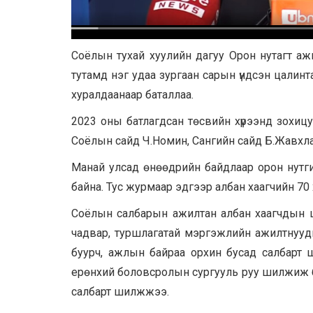
Соёлын тухай хуулийн дагуу Орон нутагт а
тутамд нэг удаа зургаан сарын үндсэн цалин
хуралдаанаар баталлаа.
2023 оны батлагдсан төсвийн хүрээнд зохицуу
Соёлын сайд Ч.Номин, Сангийн сайд Б.Жавхла
Манай улсад өнөөдрийн байдлаар орон нутг
байна. Тус журмаар эдгээр албан хаагчийн 70
Соёлын салбарын ажилтан албан хаагчдын ца
чадвар, туршлагатай мэргэжлийн ажилтнууд
буурч, ажлын байраа орхин бусад салбарт
ерөнхий боловсролын сургууль руу шилжиж б
салбарт шилжжээ.