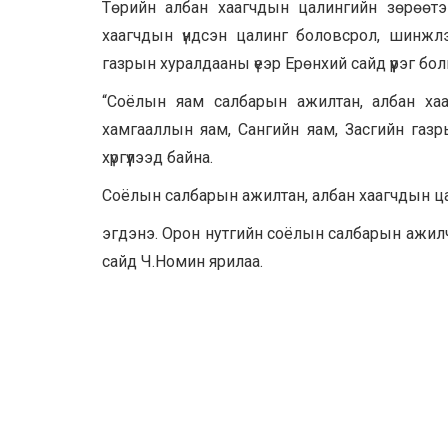
Төрийн албан хаагчдын цалингийн зөрөөтэй
хаагчдын үндсэн цалинг боловсрол, шинжлэ
газрын хуралдааны үеэр Ерөнхий сайд үүрэг бол
“Соёлын яам салбарын ажилтан, албан хаа
хамгааллын яам, Сангийн яам, Засгийн газ
хүргүүлээд байна.
Соёлын салбарын ажилтан, албан хаагчдын ца
эгдэнэ. Орон нутгийн соёлын салбарын ажил
сайд Ч.Номин ярилаа.