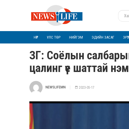
НҮҮР
УЛС ТӨР
НИЙГЭМ
ЭДИЙН ЗАСАГ
ЭРҮ
ЗГ: Соёлын салбары
цалинг үе шаттай нэ
NEWSLIFEMN
2023-05-17