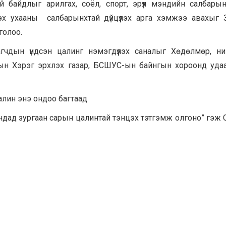
 байдлыг арилгах, соёл, спорт, эрүүл мэндийн салбары
х ухааны салбарынхтай дүйцүүлэх арга хэмжээ авахыг 
голоо.
гчдын үндсэн цалинг нэмэгдүүлэх саналыг Хөдөлмөр, н
рын Хэрэг эрхлэх газар, БСШУС-ын байнгын хороонд уда
лин энэ ондоо багтаад
чдад зургаан сарын цалинтай тэнцэх тэтгэмж олгоно” гэж