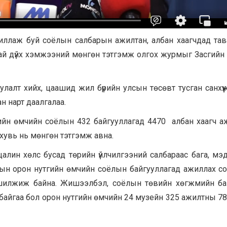
жиллаж буй соёлын салбарын ажилтан, албан хаагчдад та
тай дүйх хэмжээний мөнгөн тэтгэмж олгох журмыг Засгийн
лалт хийх, цаашид жил бүрийн улсын төсөвт тусган санхүүжү
н нарт даалгалаа.
ийн өмчийн соёлын 432 байгууллагад 4470 албан хаагч 
 хувь нь мөнгөн тэтгэмж авна.
лин хөлс бусад төрийн үйлчилгээний салбараас бага, мэд
ын орон нутгийн өмчийн соёлын байгууллагад ажиллах с
 шилжиж байна. Жишээлбэл, соёлын төвийн хөгжмийн б
айгаа бол орон нутгийн өмчийн 24 музейн 325 ажилтны 78