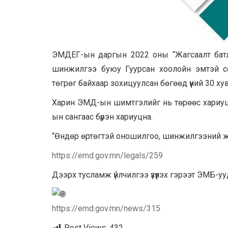
ЭМДЕГ-ын даргын 2022 оны “Жагсаалт батла
шинжилгээ буюу Гуурсан хоолойн эмтэй с
төгрөг байхаар зохицуулсан бөгөөд үүний 30 х
Харин ЭМД-ын шимтгэлийг нь төрөөс хариуц
ын сангаас бүрэн хариуцна.
“Өндөр өртөгтэй оношилгоо, шинжилгээний ж
https://emd.gov.mn/legals/259
Дээрх тусламж үйлчилгээ үзүүлэх гэрээт ЭМБ-уу
https://emd.gov.mn/news/315
Post Views:
432