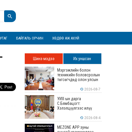
УТАГ
БАЙГАЛЬ ОРЧИН
ХӨДӨӨ АЖ АХУЙ
-
Шинэ мэдээ
Их уншсан
Мэргэжлийн болон
техникийн боловсролын
төгсөгчдөд олон улсын
хэмжээнд хүлээн
зөвшөөрөгдөх ур
2026-08-7
чадваруудыг олгоно
УИХ-ын дарга
С.Бямбацогт:
Хэлэлцүүлгээс илүү
хэрэгжилт, амлалтаас
илүү бодит үр дүн чухал
2026-08-4
MEZONE APP зуны