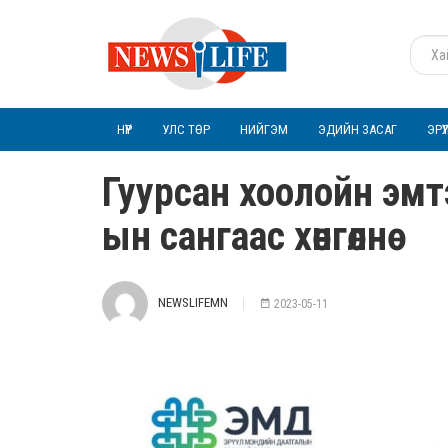
НҮҮР
УЛС ТӨР
НИЙГЭМ
ЭДИЙН ЗАСАГ
ЭРҮ
Гуурсан хоолойн эм
ын сангаас хөнгөлнө
NEWSLIFEMN
2023-05-11