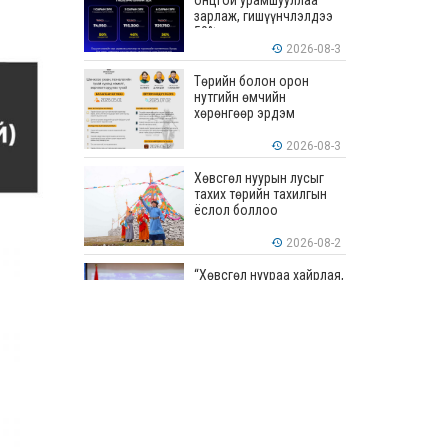
онцгой урамшууллаа
зарлаж, гишүүнчлэлдээ
50% хүртэлх хөнгөлөлт
үзүүлж эхэллээ
2026-08-3
Төрийн болон орон
нутгийн өмчийн
хөрөнгөөр эрдэм
шинжилгээ, судалгааны
ажил хийхэд тендерийн
2026-08-3
болон гүйцэтгэлийн
баталгаа гаргахгүй
Хөвсгөл нуурын лусыг
тахих төрийн тахилгын
ёслол боллоо
2026-08-2
“Хөвсгөл нуураа хайрлая,
хамгаалъя” эрдэм
шинжилгээний хурал
боллоо
2026-08-1
“ЭРДЭНЭС
ТАВАНТОЛГОЙ” ХК ЭНЭ
ДОЛОО ХОНОГТ 460.8
МЯНГАН ТОНН НҮҮРС
АРИЛЖЛАА
2026-07-31