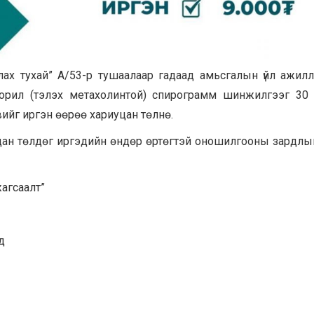
х тухай” А/53-р тушаалаар гадаад амьсгалын үйл ажил
орил (тэлэх метахолинтой) спирограмм шинжилгээг 30 
увийг иргэн өөрөө хариуцан төлнө.
ан төлдөг иргэдийн өндөр өртөгтэй оношилгооны зардл
агсаалт”
д