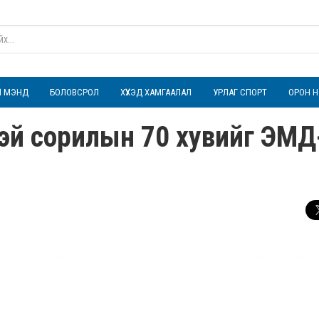
ҮЛ МЭНД
БОЛОВСРОЛ
ХҮҮХЭД ХАМГААЛАЛ
УРЛАГ СПОРТ
ОРОН Н
тэй сорилын 70 хувийг ЭМД