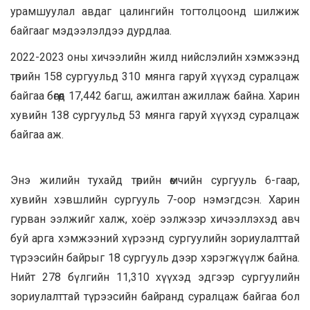
урамшуулал авдаг цалингийн тогтолцоонд шилжиж
байгааг мэдээлэлдээ дурдлаа.
2022-2023 оны хичээлийн жилд нийслэлийн хэмжээнд
төрийн 158 сургуульд 310 мянга гаруй хүүхэд суралцаж
байгаа бөгөөд 17,442 багш, ажилтан ажиллаж байна. Харин
хувийн 138 сургуульд 53 мянга гаруй хүүхэд суралцаж
байгаа аж.
Энэ жилийн тухайд төрийн өмчийн сургууль 6-гаар,
хувийн хэвшлийн сургууль 7-оор нэмэгдсэн. Харин
гурван ээлжийг халж, хоёр ээлжээр хичээллэхэд авч
буй арга хэмжээний хүрээнд сургуулийн зориулалттай
түрээсийн байрыг 18 сургууль дээр хэрэгжүүлж байна.
Нийт 278 бүлгийн 11,310 хүүхэд эдгээр сургуулийн
зориулалттай түрээсийн байранд суралцаж байгаа бол