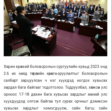
Харин ерөнхий боловсролын сургуулийн хувьд 2023 онд
2.6 их наяд төгрөгийн хөрөнгө оруулалтыг боловсролын
салбарт зарцуулсан ч нэг хүүхдэд ногдох хувьсах
зардал бага байгааг тодотголоо. Тодруулбал, хөгжсөн улс
орноос 17-18 дахин бага хувьсах зардлыг манай улс
хүүхдүүдэд олгож байгаа тул сурах орчныг дэмжсэн
хувьсах зардлыг нэмэгдүүлж, сайн багш сайн