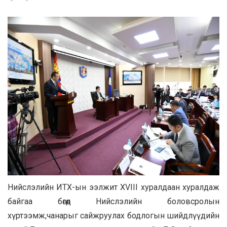
Нийслэлийн ИТХ-ын ээлжит XVIII хуралдаан хуралдаж
байгаа бөгөөд Нийслэлийн боловсролын
хүртээмж,чанарыг сайжруулах бодлогын шийдлүүдийн