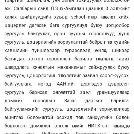
тойргийг шинэчлэн, уян хатан зохицуулах боломжтой
аж. Салбарын сайд Л.Энх-Амгалан цаашид 3 ээлжийг
халах шийдлүүдийн хувьд school map төлөвлөлт хийх,
цэцэрлэг дагасан бага сургуулиуд буюу цогцолбор
сургууль байгуулах, орон сууцны хорооллууд дунд
сургууль, цэцэрлэгийн зориулалттай байрыг төр хувийн
хэвшлийн түншлэлээр түрээслээд өмчлөх, шинээр
баригдах хотхон хорооллын барилга төлөвлөлтөд тавих
шаардлага, хяналтын механизмыг сайжруулах буюу
сургууль, цэцэрлэгийн төлөвлөлтийг заавал хэрэгжүүлэх,
байгууллага, иргэд ААН-ийг дэргэдээ цэцэрлэг
сургууль барихад хөнгөлөлттэй зээл, урамшууллаар
дэмжих, хороодын Засаг даргын барилга,
байгууламжийг сургууль, цэцэрлэгийн зориулалтаар
ашиглах боломжтой эсэхэд төсөв санхүүгийн болон
бодлогын дэмжлэг олгож өгөхийг НИТХ-ын төлөөлөгчдөөс