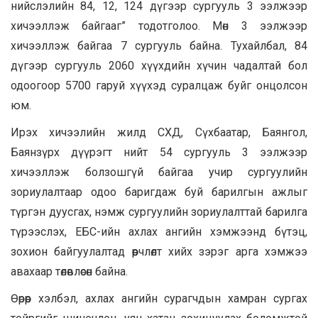
нийслэлийн 84, 12, 124 дүгээр сургууль 3 ээлжээр
хичээллэж байгааг” тодотголоо. Мөн 3 ээлжээр
хичээллэж байгаа 7 сургууль байна. Тухайлбал, 84
дүгээр сургууль 2060 хүүхдийн хүчин чадалтай бол
одоогоор 5700 гаруй хүүхэд суралцаж буйг онцолсон
юм.
Ирэх хичээлийн жилд СХД, Сүхбаатар, Баянгол,
Баянзүрх дүүрэгт нийт 54 сургууль 3 ээлжээр
хичээллэж болзошгүй байгаа учир сургуулийн
зориулалтаар одоо баригдаж буй барилгын ажлыг
түргэн дуусгах, нэмж сургуулийн зориулалттай барилга
түрээслэх, ЕБС-ийн ахлах ангийн хэмжээнд бүтэц,
зохион байгуулалтад өөрчлөлт хийх зэрэг арга хэмжээ
авахаар төлөвлөсөн байна.
Өөрөөр хэлбэл, ахлах ангийн сурагчдын хамран сургах