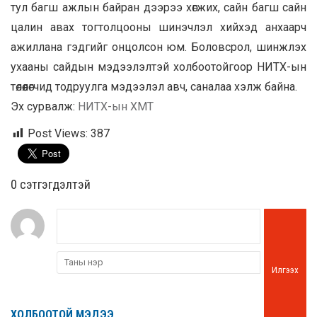
тул багш ажлын байран дээрээ хөгжих, сайн багш сайн
цалин авах тогтолцооны шинэчлэл хийхэд анхаарч
ажиллана гэдгийг онцолсон юм. Боловсрол, шинжлэх
ухааны сайдын мэдээлэлтэй холбоотойгоор НИТХ-ын
төлөөлөгчид тодруулга мэдээлэл авч, саналаа хэлж байна.
Эх сурвалж:
НИТХ-ын ХМТ
Post Views:
387
0 cэтгэгдэлтэй
Илгээх
ХОЛБООТОЙ МЭДЭЭ