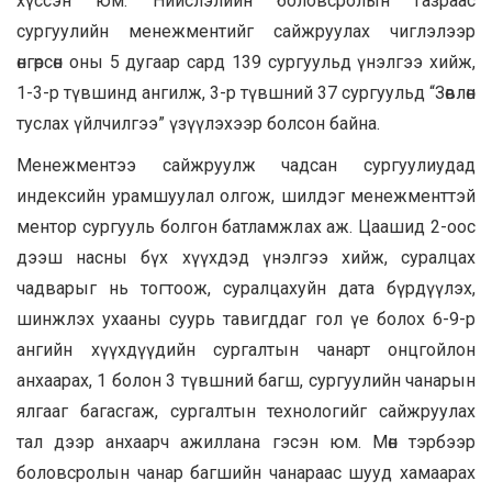
хүссэн юм. Нийслэлийн боловсролын газраас
сургуулийн менежментийг сайжруулах чиглэлээр
өнгөрсөн оны 5 дугаар сард 139 сургуульд үнэлгээ хийж,
1-3-р түвшинд ангилж, 3-р түвшний 37 сургуульд “Зөвлөн
туслах үйлчилгээ” үзүүлэхээр болсон байна.
Менежментээ сайжруулж чадсан сургуулиудад
индексийн урамшуулал олгож, шилдэг менежменттэй
ментор сургууль болгон батламжлах аж. Цаашид 2-оос
дээш насны бүх хүүхдэд үнэлгээ хийж, суралцах
чадварыг нь тогтоож, суралцахуйн дата бүрдүүлэх,
шинжлэх ухааны суурь тавигддаг гол үе болох 6-9-р
ангийн хүүхдүүдийн сургалтын чанарт онцгойлон
анхаарах, 1 болон 3 түвшний багш, сургуулийн чанарын
ялгааг багасгаж, сургалтын технологийг сайжруулах
тал дээр анхаарч ажиллана гэсэн юм. Мөн тэрбээр
боловсролын чанар багшийн чанараас шууд хамаарах