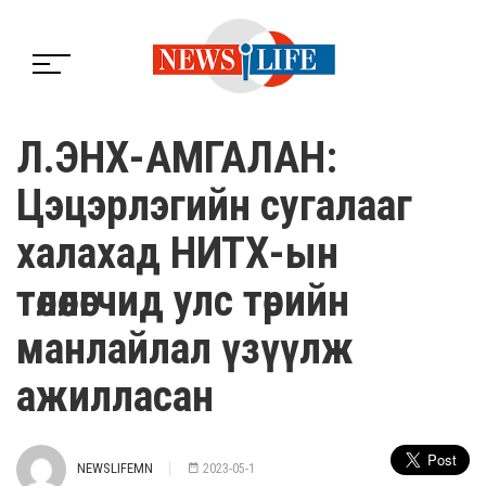
Л.ЭНХ-АМГАЛАН:
Цэцэрлэгийн сугалааг
халахад НИТХ-ын
төлөөлөгчид улс төрийн
манлайлал үзүүлж
ажилласан
NEWSLIFEMN
2023-05-1