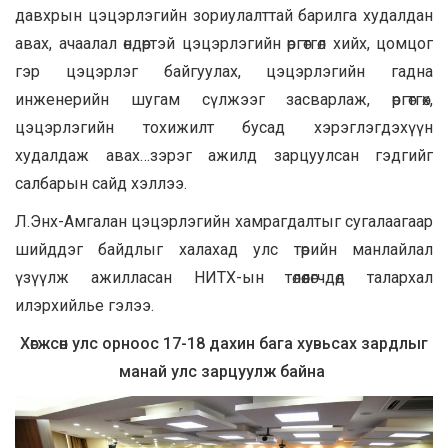
давхрын цэцэрлэгийн зориулалттай барилга худалдан
авах, ачаалал өндөртэй цэцэрлэгийн өргөтгөл хийх, цомцог
гэр цэцэрлэг байгуулах, цэцэрлэгийн гадна
инженерийн шугам сүлжээг засварлаж, өргөтгөх,
цэцэрлэгийн тохижилт бусад хэрэглэгдэхүүн
худалдаж авах…зэрэг ажилд зарцуулсан гэдгийг
салбарын сайд хэллээ.
Л.Энх-Амгалан цэцэрлэгийн хамрагдалтыг сугалаагаар
шийддэг байдлыг халахад улс төрийн манлайлал
үзүүлж ажилласан НИТХ-ын төлөөлөгчдөд талархал
илэрхийлье гэлээ.
Хөгжсөн улс орноос 17-18 дахин бага хувьсах зардлыг
манай улс зарцуулж байна