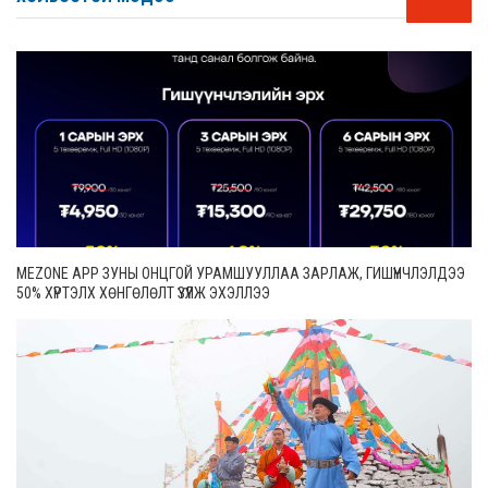
MEZONE APP ЗУНЫ ОНЦГОЙ УРАМШУУЛЛАА ЗАРЛАЖ, ГИШҮҮНЧЛЭЛДЭЭ
50% ХҮРТЭЛХ ХӨНГӨЛӨЛТ ҮЗҮҮЛЖ ЭХЭЛЛЭЭ