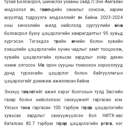
тухай Боловсрол, шинжлэх ухааны сайд Л.Энх-Амгалан
мэдээлэл өгч, төлөөлөгчдийн саналыг сонсож, зарим
асуултад тодруулга мэдээллийг өгч байна. 2023-2024
оны хичээлийн жилд нийслэлд сургуулийн өмнөх
боловсрол буюу цэцэрлэгийн хамрагдалтыг 95 хувьд
хүргэсэн. Тэгэхдээ төрийн өмчийн болон хувийн
хэвшлийн цэцэрлэгийн хүчин чадлыг хамт тооцоолж,
хувийн цэцэрлэгийн хувьсах зардлыг хоёр дахин
нэмж олгосон. Мөн орон сууцны томоохон хорооллууд
дунд түрээсийн цэцэрлэг болон байгууллагын
цэцэрлэгийг дэмжиж ажилласан байна.
Энэхүү төлөвлөлтийг ажил хэрэг болгохын тулд Засгийн
газар болон нийслэлээс санхүүжилт гаргасан юм.
Улсын төсвөөс гаргасан 100 тэрбум төгрөгөөр цэцэрлэгийн
хувьсах зардлыг санхүүжүүлсэн бол НИТХ-аас
баталсан 82.7 тэрбум төгрөгөөр цэцэрлэгийн өргөтгөл, нэг