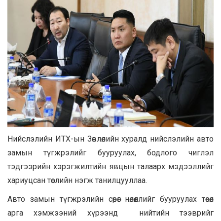
Нийслэлийн ИТХ-ын Зөвлөлийн хуралд нийслэлийн авто
замын түгжрэлийг бууруулах, бодлого чиглэл
тэдгээрийн хэрэгжилтийн явцын талаарх мэдээллийг
хариуцсан төслийн нэгж танилцууллаа.
Авто замын түгжрэлийн сөрөг нөлөөллийг бууруулах төсөл
арга хэмжээний хүрээнд нийтийн тээврийг