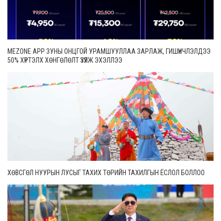
MEZONE APP ЗУНЫ ОНЦГОЙ УРАМШУУЛЛАА ЗАРЛАЖ, ГИШҮҮНЧЛЭЛДЭЭ
50% ХҮРТЭЛХ ХӨНГӨЛӨЛТ ҮЗҮҮЛЖ ЭХЭЛЛЭЭ
ХӨВСГӨЛ НУУРЫН ЛУСЫГ ТАХИХ ТӨРИЙН ТАХИЛГЫН ЁСЛОЛ БОЛЛОО