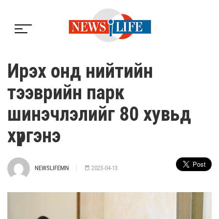
Ирэх онд нийтийн
тээврийн парк
шинэчлэлийг 80 хувьд
хүргэнэ
NEWSLIFEMN
2023-04-13