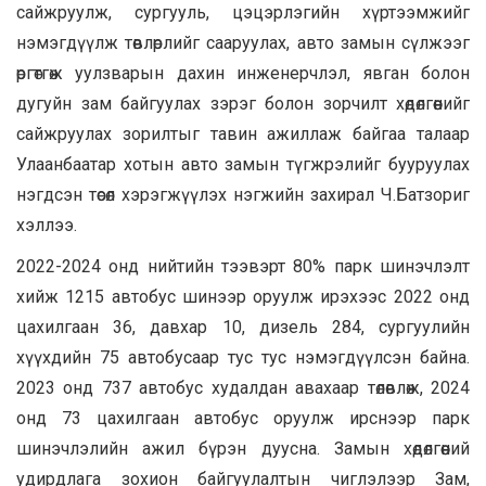
сайжруулж, сургууль, цэцэрлэгийн хүртээмжийг
нэмэгдүүлж төвлөрлийг сааруулах, авто замын сүлжээг
өргөтгөж уулзварын дахин инженерчлэл, явган болон
дугуйн зам байгуулах зэрэг болон зорчилт хөдөлгөөнийг
сайжруулах зорилтыг тавин ажиллаж байгаа талаар
Улаанбаатар хотын авто замын түгжрэлийг бууруулах
нэгдсэн төсөл хэрэгжүүлэх нэгжийн захирал Ч.Батзориг
хэллээ.
2022-2024 онд нийтийн тээвэрт 80% парк шинэчлэлт
хийж 1215 автобус шинээр оруулж ирэхээс 2022 онд
цахилгаан 36, давхар 10, дизель 284, сургуулийн
хүүхдийн 75 автобусаар тус тус нэмэгдүүлсэн байна.
2023 онд 737 автобус худалдан авахаар төлөвлөж, 2024
онд 73 цахилгаан автобус оруулж ирснээр парк
шинэчлэлийн ажил бүрэн дуусна. Замын хөдөлгөөний
удирдлага зохион байгуулалтын чиглэлээр Зам,