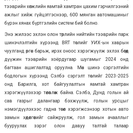
тээврийн хөгжлийн яамтай хамтран цахим гэрчилгээний
ажлыг хийж гүйцэтгэснээр, 600 мянган автомашиныг
бүрэн хянах бүртгэлийн систем бий болно.
Энэ жилээс эхлэн олон төрлийн нийтийн тээврийн парк
шинэчлэлтийн хүрээнд BRT төслийг УИХ-ын хаврын
чуулганд өргөн барьж, ирэх оноос хэрэгжүүлж эхлэх бөгөөд
дүүжин тээврийн хоёрдугаар шугамыг 2024 онд
багтаан ашиглалтад оруулна. Мөн шинэ сэргэлтийн
бодлогын хүрээнд Сэлбэ сэргэлт төслийг 2023-2025
онд Барилга, хот байгуулалтын яамтай хамтран
хэрэгжүүлэхээр төлөвлөж байна. Сэлбэ, Дунд голын ай
сав газрыг далангаар бэхжүүлж, голын урсцыг
нэмэгдүүлэхээс гадна төсөл хэрэгжсэнээр хотын авто
замын хөдөлгөөнийг сайжруулж, гол замын ачааллыг
бууруулах зэрэг олон давуу талтай талаар