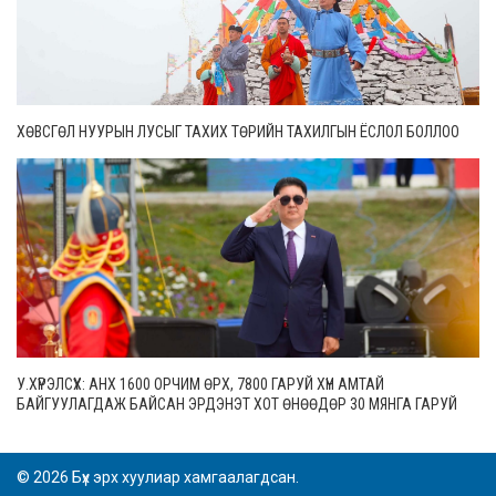
ХӨВСГӨЛ НУУРЫН ЛУСЫГ ТАХИХ ТӨРИЙН ТАХИЛГЫН ЁСЛОЛ БОЛЛОО
У.ХҮРЭЛСҮХ: АНХ 1600 ОРЧИМ ӨРХ, 7800 ГАРУЙ ХҮН АМТАЙ
БАЙГУУЛАГДАЖ БАЙСАН ЭРДЭНЭТ ХОТ ӨНӨӨДӨР 30 МЯНГА ГАРУЙ
ӨРХТЭЙ, 106 МЯНГАН СУУРИН ХҮН АМТАЙ БОЛЖЭЭ
© 2026 Бүх эрх хуулиар хамгаалагдсан.