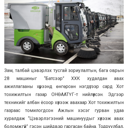
Зам, талбай цэвэрлэх тусгай зориулалтын, бага оврын
28 машиныг “Батсээр” ХХК худалдан авах
ажиллагааны хүрээнд өнгөрсөн нэгдүгээр сард Хот
тохижилтын газар ОНӨААТҮГ-т нийлүүлсэн. Эдгээр
техникийг албан ёсоор хүлээж авахаар Хот тохижилтын
газраас томилогдсон Ажлын хэсэг гурван удаа
хуралдаж “Цэвэрлэгээний машинуудыг хүлээж авах
боломжгүй” гэсэн шийдвэр гаргасан байна. Тодруулбал,