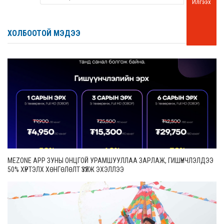
Илгээх
ХОЛБООТОЙ МЭДЭЭ
MEZONE APP ЗУНЫ ОНЦГОЙ УРАМШУУЛЛАА ЗАРЛАЖ, ГИШҮҮНЧЛЭЛДЭЭ
50% ХҮРТЭЛХ ХӨНГӨЛӨЛТ ҮЗҮҮЛЖ ЭХЭЛЛЭЭ