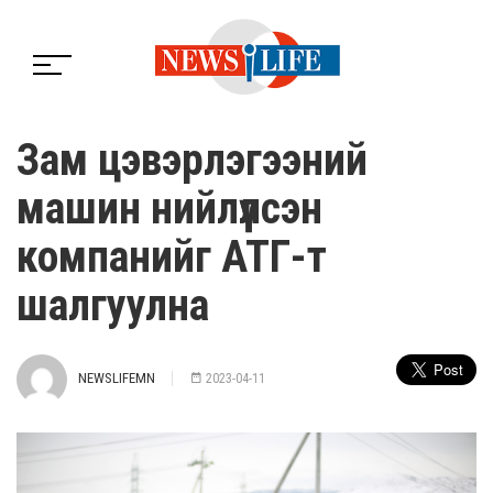
Зам цэвэрлэгээний
машин нийлүүлсэн
компанийг АТГ-т
шалгуулна
NEWSLIFEMN
2023-04-11