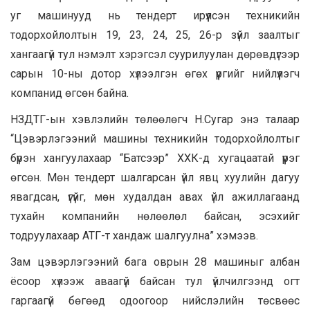
уг машинууд нь тендерт ирүүлсэн техникийн
тодорхойлолтын 19, 23, 24, 25, 26-р зүйл заалтыг
хангаагүй тул нэмэлт хэрэгсэл суурилуулан дөрөвдүгээр
сарын 10-ны дотор хүлээлгэн өгөх үүргийг нийлүүлэгч
компанид өгсөн байна.
НЗДТГ-ын хэвлэлийн төлөөлөгч Н.Сугар энэ талаар
“Цэвэрлэгээний машины техникийн тодорхойлолтыг
бүрэн хангуулахаар “Батсээр” ХХК-д хугацаатай үүрэг
өгсөн. Мөн тендерт шалгарсан үйл явц хуулийн дагуу
явагдсан, үгүйг, мөн худалдан авах үйл ажиллагаанд
тухайн компанийн нөлөөлөл байсан, эсэхийг
тодруулахаар АТГ-т хандаж шалгуулна” хэмээв.
Зам цэвэрлэгээний бага оврын 28 машиныг албан
ёсоор хүлээж аваагүй байсан тул үйлчилгээнд огт
гаргаагүй бөгөөд одоогоор нийслэлийн төсвөөс