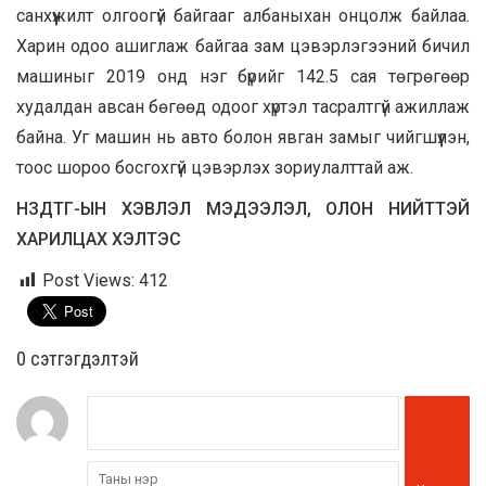
санхүүжилт олгоогүй байгааг албаныхан онцолж байлаа.
Харин одоо ашиглаж байгаа зам цэвэрлэгээний бичил
машиныг 2019 онд нэг бүрийг 142.5 сая төгрөгөөр
худалдан авсан бөгөөд одоог хүртэл тасралтгүй ажиллаж
байна. Уг машин нь авто болон явган замыг чийгшүүлэн,
тоос шороо босгохгүй цэвэрлэх зориулалттай аж.
НЗДТГ-ЫН ХЭВЛЭЛ МЭДЭЭЛЭЛ, ОЛОН НИЙТТЭЙ
ХАРИЛЦАХ ХЭЛТЭС
Post Views:
412
0 cэтгэгдэлтэй