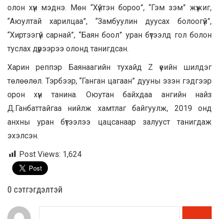
олон хүн мэднэ. Мөн “Хүйтэн бороо”, “Гэм зэм” жүжиг,
“Аюултай харилцаа”, “Замбуулин дуусах болоогүй”,
“Хиртээгүй сарнай”, “Баян боол” уран бүтээлд гол болон
туслах дүрээрээ олонд танигдсан.
Харин реппэр Баянаагийн тухайд Z үеийн шилдэг
төлөөлөл. Тэрбээр, “Ганган цагаан” дууны эзэн гэдгээр
орон хүн танина. Оюутан байхдаа ангийн найз
Д.Ганбаттайгаа нийлж хамтлаг байгуулж, 2019 онд
анхны уран бүтээлээ цацсанаар залууст танигдаж
эхэлсэн.
Post Views:
1,624
0 cэтгэгдэлтэй