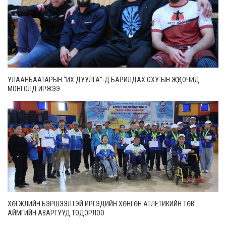
УЛААНБААТАРЫН “ИХ ДУУЛГА”-Д БАРИЛДАХ ОХУ-ЫН ЖҮДОЧИД
МОНГОЛД ИРЖЭЭ
ХӨГЖЛИЙН БЭРШЭЭЛТЭЙ ИРГЭДИЙН ХӨНГӨН АТЛЕТИКИЙН ТӨВ
АЙМГИЙН АВАРГУУД ТОДОРЛОО