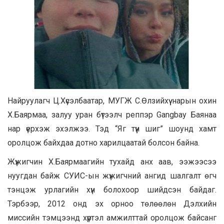
Найруулагч Ц.Хүсэлбаатар, МУГЖ С.Өлзийхүү нарын охин
Х.Баярмаа, залуу уран бүтээлч реппэр Gangbay Баянаа
нар үерхэж эхэлжээ. Тэд “Яг түүн шиг” шоунд хамт
оролцож байхдаа дотно харилцаатай болсон байна.
Жүжигчин Х.Баярмаагийн тухайд анх аав, ээжээсээ
нуугдан байж СУИС-ын жүжигчний ангид шалгалт өгч
тэнцэж урлагийн хүн болохоор шийдсэн байдаг.
Тэрбээр, 2012 онд эх орноо төлөөлөн Дэлхийн
миссийн тэмцээнд хүртэл амжилттай оролцож байсанг