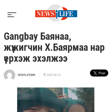
Gangbay Баянаа,
жүжигчин Х.Баярмаа нар
үерхэж эхэлжээ
NEWSLIFEMN
2023-04-10