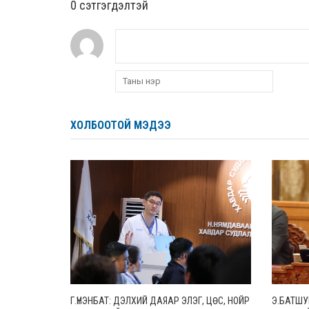
0 cэтгэгдэлтэй
ХОЛБООТОЙ МЭДЭЭ
Г.ҮНЭНБАТ: ДЭЛХИЙ ДАЯАР ЭЛЭГ, ЦӨС, НОЙР
Э.БАТШУ