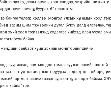
байгаа зүрх судасны өвчин, хорт хавдар, чихрийн шижин, үе
даг орчин өвчнүүд буурахгүй” гэсэн юм.
сээр байгаа талаар хэллээ. Монгол Улсын хүн амын хоол тэ
н биед зарим шим тэжээлийн дутал буюу далд өлсгөлөн, та
ол хүний хоол тэжээлэнд судалгаа хийхэд олон чухал амин
аж тогтоосон байна.
л мэндийн салбарт хүний эрхийн мониторинг хийнэ
хэд суурилсан, эрүүл мэндээ хамгаалуулах эрхийг ноцтой 
Цар тахлын үед ялгаварлан гадуурхалт дээд цэгтэй хүрч, үүни
жийг хүргүүлэн, зарим газарт сургалт хүртэл орж байлаа. ХЭ
ринг хийнэ” гэв.