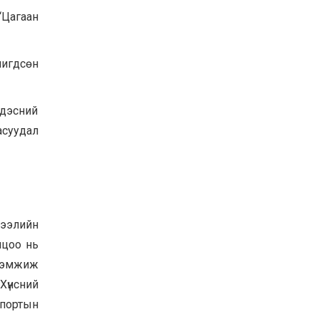
Хөвсгөл нуурын их
 “Цагаан
цэвэрлэгээний аяны
хүрээнд 301 тонн хог
хаягдлыг төвлөрүүлжээ
2026-07-30
рчигдсөн
Баян-Өлгий аймгийн
дараагийн Засаг даргад
Н.Тилеуханы нэр хүчтэй
ндэсний
яригдаж байна
асуудал
2026-07-30
А.Ю.Ивахин: Эрдэнэт
хотын түүх бол бидний
амжилтын түүх
2026-07-27
жээлийн
лцоо нь
 дэмжиж
 Хүнсний
мпортын