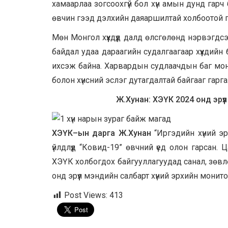
хамаарлаа зогсоохгүй бол хүн амын дунд гарч 
өвчин гээд дэлхийн даяаршилтай холбоотой гар
Мөн Монгол хүүхдүүд далд өлсгөлөнд нэрвэгд
байдал удаа дараагийн судалгаагаар хүүхдий
ихсэж байна. Харвардын судлаачдын баг монг
болон хүнсний эслэг дутагдалтай байгааг гарг
Ж.Хунан: ХЭҮК 2024 онд эрүү
ХЭҮК
–
ын
дарга
Ж
.
Хунан
“Иргэдийн хүний эр
үйлдлүүд “Ковид-19” өвчний үед олон гарсан. 
ХЭҮК холбогдох байгууллагуудад санал, зөвлөм
онд эрүүл мэндийн салбарт хүний эрхийн монито
Post Views:
413