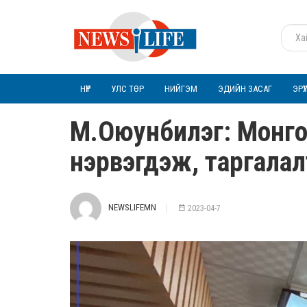
НҮҮР
УЛС ТӨР
НИЙГЭМ
ЭДИЙН ЗАСАГ
ЭРҮ
М.Оюунбилэг: Монгол 
нэрвэгдэж, таргала
NEWSLIFEMN
2023-04-7