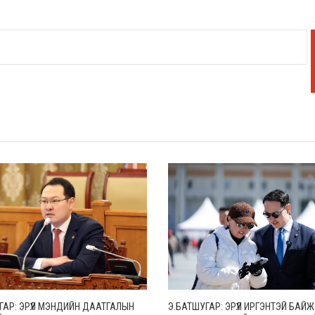
ГАР: ЭРҮҮЛ МЭНДИЙН ДААТГАЛЫН
Э.БАТШУГАР: ЭРҮҮЛ ИРГЭНТЭЙ БАЙ