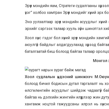
Эрүүл мэндийн яам, Стратеги судалгааны хүрээлэ
үзэг” холбоо хамтран Эрүүл мэндийг хүний эрх 
Энэ уулзалтаар эрүүл мэндийн асуудлыг хүний эр
эрхийг сэргээх талаар хууль зүйн шинэтгэл 
Хоол хүнс гэдэг бол хүний эрүүл мэндийн хамг
аюулгүй байдлыг алдагдуулахад хүрээд байгаа 
баталгаатай биш болоод байгаа талаар оролцо
Монгол х
Хоол судлалын үндэсний шинжээч М.Оюун
болоод бичил бодисын дутал таргалалт нь хоо
өлсгөлөнгийн асуудлыг шийдэж чадаагүй бай
байгаа нь дэлхийн жингийн илүүдлээр жин дутуу
хангамж ноцтой гажуудсаны илрэл нь хүнсн