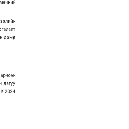
 мөчний
жээлийн
ргалалт
 дэмүүд
зөрчсөн
й дагуу
ҮК 2024