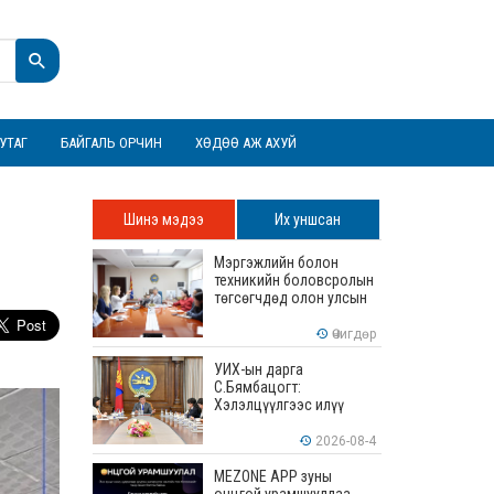
УТАГ
БАЙГАЛЬ ОРЧИН
ХӨДӨӨ АЖ АХУЙ
Шинэ мэдээ
Их уншсан
Мэргэжлийн болон
техникийн боловсролын
төгсөгчдөд олон улсын
хэмжээнд хүлээн
зөвшөөрөгдөх ур
Өчигдөр
чадваруудыг олгоно
УИХ-ын дарга
С.Бямбацогт:
Хэлэлцүүлгээс илүү
хэрэгжилт, амлалтаас
илүү бодит үр дүн чухал
2026-08-4
MEZONE APP зуны