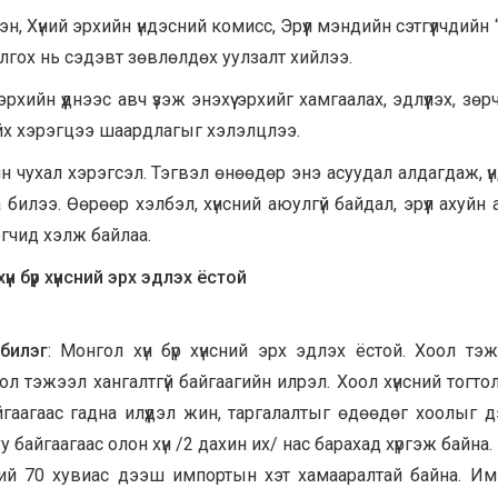
н, Хүний эрхийн үндэсний комисс, Эрүүл мэндийн сэтгүүлчдийн
болгох нь сэдэвт зөвлөлдөх уулзалт хийлээ.
хийн үүднээс авч үзэж энэхүү эрхийг хамгаалах, эдлүүлэх, зө
хийх хэрэгцээ шаардлагыг хэлэлцлээ.
ийн чухал хэрэгсэл. Тэгвэл өнөөдөр энэ асуудал алдагдаж, ү
билээ. Өөрөөр хэлбэл, хүнсний аюулгүй байдал, эрүүл ахуйн 
гчид хэлж байлаа.
үн бүр хүнсний эрх эдлэх ёстой
билэг
: Монгол хүн бүр хүнсний эрх эдлэх ёстой. Хоол тэ
л тэжээл хангалтгүй байгаагийн илрэл. Хоол хүнсний тогто
гаагаас гадна илүүдэл жин, таргалалтыг өдөөдөг хоолыг
 байгаагаас олон хүн /2 дахин их/ нас барахад хүргэж байна.
ий 70 хувиас дээш импортын хэт хамааралтай байна. И