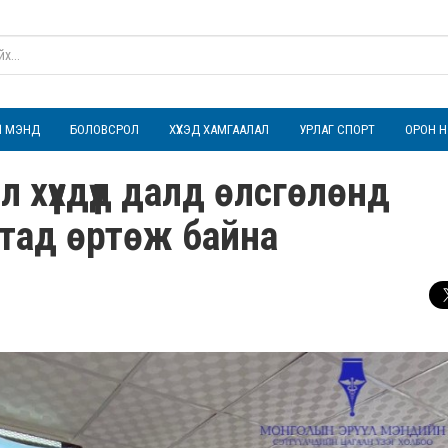
ҮЛ МЭНД
БОЛОВСРОЛ
ХҮҮХЭД ХАМГААЛАЛ
УРЛАГ СПОРТ
ОРОН Н
хүүхдүүд далд өлсгөлөнд
лтад өртөж байна