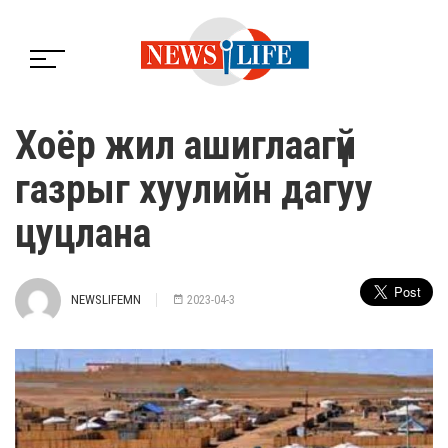
Хоёр жил ашиглаагүй
газрыг хуулийн дагуу
цуцлана
NEWSLIFEMN
2023-04-3