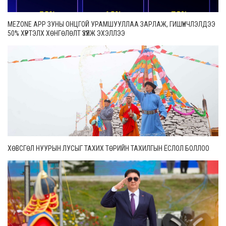
MEZONE APP ЗУНЫ ОНЦГОЙ УРАМШУУЛЛАА ЗАРЛАЖ, ГИШҮҮНЧЛЭЛДЭЭ
50% ХҮРТЭЛХ ХӨНГӨЛӨЛТ ҮЗҮҮЛЖ ЭХЭЛЛЭЭ
ХӨВСГӨЛ НУУРЫН ЛУСЫГ ТАХИХ ТӨРИЙН ТАХИЛГЫН ЁСЛОЛ БОЛЛОО