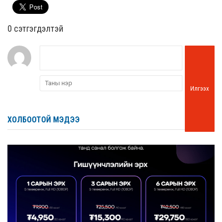
0 cэтгэгдэлтэй
Илгээх
ХОЛБООТОЙ МЭДЭЭ