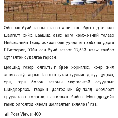
Ойн сан бүхий газрын газар ашиглалт, бүртгэлд хяналт
шалгалт хийх, цаашид авах арга хэмжээний талаар
Нийслэлийн Газар зохион байгуулалтын албаны дарга
Г.Батзориг, “Ойн сан бүхий газарт 17,633 нэгж талбар
бүртгэлтэй судалгаа гарсан.
Цаашид газар олголтыг бүрэн хориглох, хоёр жил
ашиглаагүй газрыг Газрын тухай хуулийн дагуу цуцлах,
орц, гарц болон газрын маргаантай асуудлыг
шийдвэрлэх, газрын үнэлгээний бүсчлэлд өөрчлөлт
оруулахаар төлөвлөн ажиллаж байна. Мөн дүүргүүдийн
газар олголтод хяналт шалгалтыг эхлүүллээ” гэв.
Post Views:
400