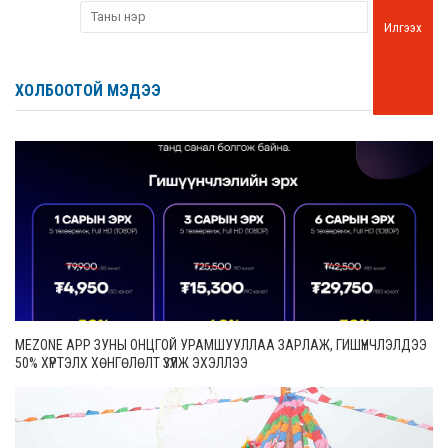
Илгээх
ХОЛБООТОЙ МЭДЭЭ
MEZONE APP ЗУНЫ ОНЦГОЙ УРАМШУУЛЛАА ЗАРЛАЖ, ГИШҮҮНЧЛЭЛДЭЭ
50% ХҮРТЭЛХ ХӨНГӨЛӨЛТ ҮЗҮҮЛЖ ЭХЭЛЛЭЭ