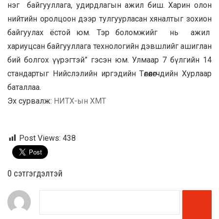
нэг байгууллага, удирдлагын ажил биш. Харин олон
нийтийн оролцоон дээр тулгуурласан хяналтыг зохион
байгуулах ёстой юм. Тэр боломжийг нь ажил
хариуцсан байгууллага технологийн дэвшлийг ашиглан
бий болгох үүрэгтэй” гэсэн юм. Улмаар 7 бүлгийн 14
стандартыг Нийслэлийн иргэдийн Төлөөлөгчдийн Хурлаар
баталлаа.
Эх сурвалж:
НИТХ-ын ХМТ
Post Views:
438
0 cэтгэгдэлтэй