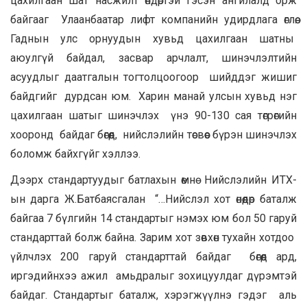
цахилгаан шат насжилт өндөртэй гэсэн ангилалд орж
байгааг Улаанбаатар лифт компанийн удирдлага өглөө.
Гаднын улс орнуудын хувьд цахилгаан шатны
аюулгүй байдал, засвар арчлалт, шинэчлэлтийн
асуудлыг даатгалын тогтолцоогоор шийддэг жишиг
байдгийг дурдсан юм. Харин манай улсын хувьд нэг
цахилгаан шатыг шинэчлэх үнэ 90-130 сая төгрөгийн
хооронд байдаг бөгөөд, нийслэлийн төсвөөс бүрэн шинэчлэх
боломж байхгүйг хэллээ.
Дээрх стандартуудыг батлахын өмнө Нийслэлийн ИТХ-
ын дарга Ж.Батбаясгалан “…Нийслэл хот өнөөдөр баталж
байгаа 7 бүлгийн 14 стандартыг нэмэх юм бол 50 гаруй
стандарттай болж байна. Зарим хот зөвхөн тухайн хотдоо
үйлчлэх 200 гаруй стандарттай байдаг бөгөөд ард,
иргэдийнхээ ажил амьдралыг зохицуулдаг дүрэмтэй
байдаг. Стандартыг баталж, хэрэгжүүлнэ гэдэг аль