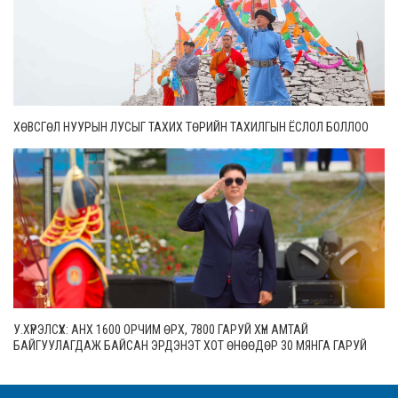
ХӨВСГӨЛ НУУРЫН ЛУСЫГ ТАХИХ ТӨРИЙН ТАХИЛГЫН ЁСЛОЛ БОЛЛОО
У.ХҮРЭЛСҮХ: АНХ 1600 ОРЧИМ ӨРХ, 7800 ГАРУЙ ХҮН АМТАЙ
БАЙГУУЛАГДАЖ БАЙСАН ЭРДЭНЭТ ХОТ ӨНӨӨДӨР 30 МЯНГА ГАРУЙ
ӨРХТЭЙ, 106 МЯНГАН СУУРИН ХҮН АМТАЙ БОЛЖЭЭ