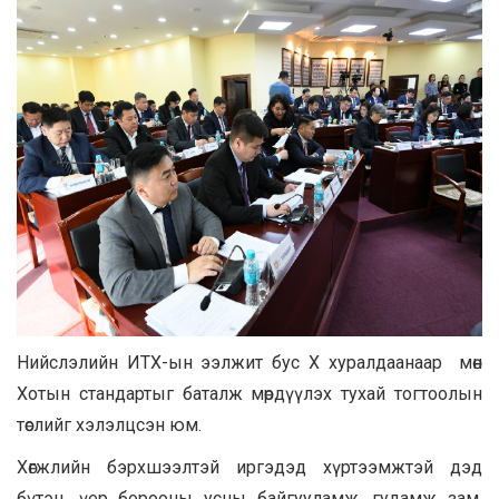
Нийслэлийн ИТХ-ын ээлжит бус X хуралдаанаар мөн
Хотын стандартыг баталж мөрдүүлэх тухай тогтоолын
төслийг хэлэлцсэн юм.
Хөгжлийн бэрхшээлтэй иргэдэд хүртээмжтэй дэд
бүтэц, үер борооны усны байгууламж, гудамж зам,