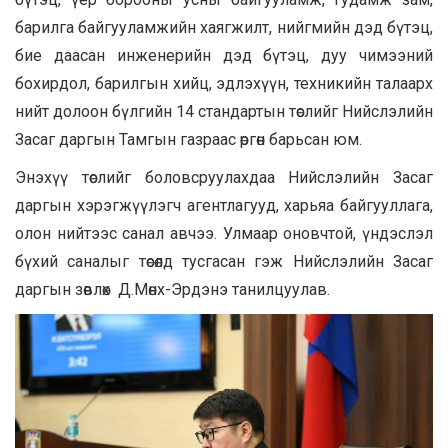
барилга байгууламжийн хаягжилт, нийгмийн дэд бүтэц,
бие даасан инженерийн дэд бүтэц, дуу чимээний
бохирдол, барилгын хийц, эдлэхүүн, техникийн талаарх
нийт долоон бүлгийн 14 стандартын төслийг Нийслэлийн
Засаг даргын Тамгын газраас өргөн барьсан юм.
Энэхүү төслийг боловсруулахдаа Нийслэлийн Засаг
даргын хэрэгжүүлэгч агентлагууд, харьяа байгууллага,
олон нийтээс санал авчээ. Улмаар оновчтой, үндэслэл
бүхий саналыг төсөлд тусгасан гэж Нийслэлийн Засаг
даргын зөвлөх Д.Мөнх-Эрдэнэ танилцуулав.