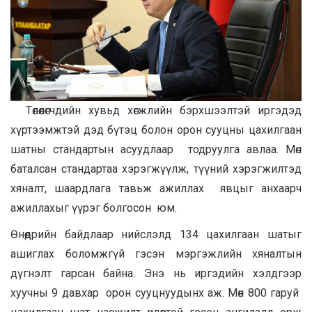
Төлөөлөгчдийн хувьд хөгжлийн бэрхшээлтэй иргэдэд
хүртээмжтэй дэд бүтэц болон орон сууцны цахилгаан
шатны стандартын асуудлаар тодруулга авлаа. Мөн
баталсан стандартаа хэрэгжүүлж, түүний хэрэгжилтэд
хяналт, шаардлага тавьж ажиллах явцыг анхаарч
ажиллахыг үүрэг болгосон юм.
Өнөөдрийн байдлаар нийслэлд 134 цахилгаан шатыг
ашиглах боломжгүй гэсэн мэргэжлийн хяналтын
дүгнэлт гарсан байна. Энэ нь иргэдийн хэлдгээр
хуучны 9 давхар орон сууцнуудынх аж. Мөн 800 гаруй