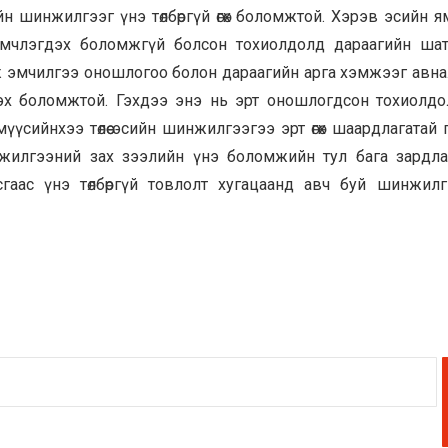
йн шинжилгээг үнэ төлбөргүй өгөх боломжтой. Хэрэв эсийн я
 эмчлэгдэх боломжгүй болсон тохиолдолд дараагийн ша
 эмчилгээ оношлогоо болон дараагийн арга хэмжээг авна
эх боломжтой. Гэхдээ энэ нь эрт оношлогдсон тохиолд
үсийнхээ төлөө эсийн шинжилгээгээ эрт өгөх шаардлагатай 
инжилгээний зах зээлийн үнэ боломжийн тул бага зардл
сгаас үнэ төлбөргүй товлолт хугацаанд авч буй шинжил