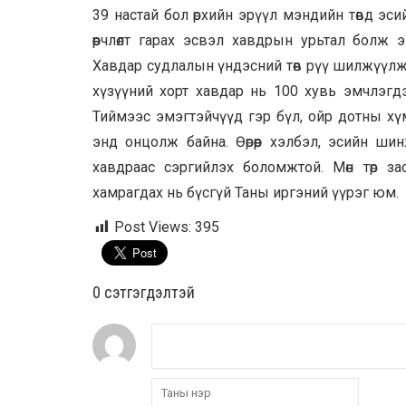
39 настай бол өрхийн эрүүл мэндийн төвд эси
өөрчлөлт гарах эсвэл хавдрын урьтал болж
Хавдар судлалын үндэсний төв рүү шилжүүлж
хүзүүний хорт хавдар нь 100 хувь эмчлэгд
Тиймээс эмэгтэйчүүд гэр бүл, ойр дотны хүмү
энд онцолж байна. Өөрөөр хэлбэл, эсийн ш
хавдраас сэргийлэх боломжтой. Мөн төр за
хамрагдах нь бүсгүй Таны иргэний үүрэг юм.
Post Views:
395
0 cэтгэгдэлтэй