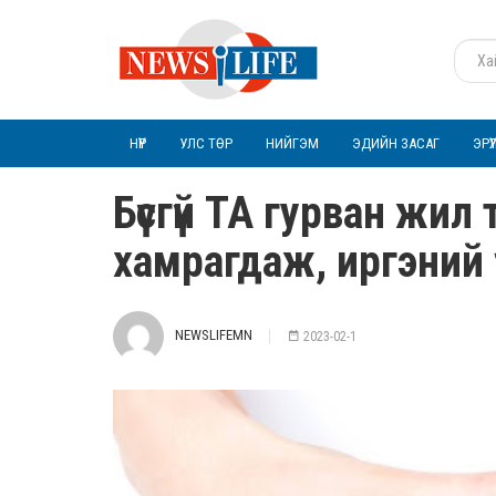
НҮҮР
УЛС ТӨР
НИЙГЭМ
ЭДИЙН ЗАСАГ
ЭРҮ
Бүсгүй ТА гурван жи
хамрагдаж, иргэний үүрг
NEWSLIFEMN
2023-02-1