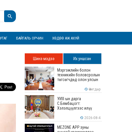
УТАГ
БАЙГАЛЬ ОРЧИН
ХӨДӨӨ АЖ АХУЙ
Шинэ мэдээ
Их уншсан
Мэргэжлийн болон
техникийн боловсролын
төгсөгчдөд олон улсын
хэмжээнд хүлээн
зөвшөөрөгдөх ур
Өчигдөр
чадваруудыг олгоно
УИХ-ын дарга
С.Бямбацогт:
Хэлэлцүүлгээс илүү
хэрэгжилт, амлалтаас
илүү бодит үр дүн чухал
2026-08-4
MEZONE APP зуны