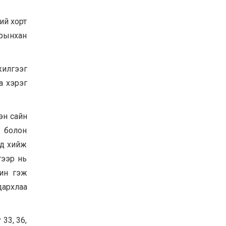
Хөвсгөл нуурын их
цэвэрлэгээний аяны
ий хорт
хүрээнд 301 тонн хог
арынхан
хаягдлыг төвлөрүүлжээ
2026-07-30
Баян-Өлгий аймгийн
дараагийн Засаг даргад
жилгээг
Н.Тилеуханы нэр хүчтэй
а хэрэг
яригдаж байна
2026-07-30
А.Ю.Ивахин: Эрдэнэт
эн сайн
хотын түүх бол бидний
амжилтын түүх
ч болон
2026-07-27
нд хийж
гээр нь
цин гэж
дархлаа
33, 36,