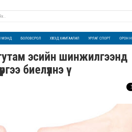
ҮЛ МЭНД
БОЛОВСРОЛ
ХҮҮХЭД ХАМГААЛАЛ
УРЛАГ СПОРТ
ОРОН Н
л тутам эсийн шинжилгээнд
ээ биелүүлнэ үү