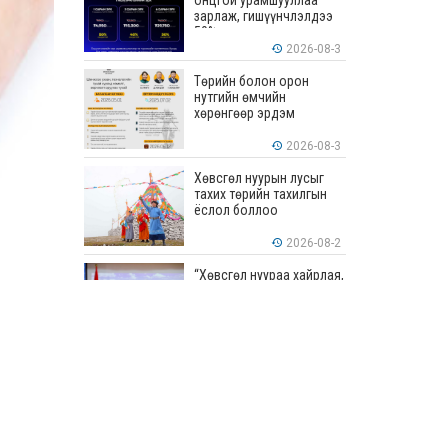
онцгой урамшууллаа
зарлаж, гишүүнчлэлдээ
50% хүртэлх хөнгөлөлт
үзүүлж эхэллээ
2026-08-3
Төрийн болон орон
нутгийн өмчийн
хөрөнгөөр эрдэм
шинжилгээ, судалгааны
ажил хийхэд тендерийн
2026-08-3
болон гүйцэтгэлийн
баталгаа гаргахгүй
Хөвсгөл нуурын лусыг
тахих төрийн тахилгын
ёслол боллоо
2026-08-2
“Хөвсгөл нуураа хайрлая,
хамгаалъя” эрдэм
шинжилгээний хурал
боллоо
2026-08-1
“ЭРДЭНЭС
ТАВАНТОЛГОЙ” ХК ЭНЭ
ДОЛОО ХОНОГТ 460.8
МЯНГАН ТОНН НҮҮРС
АРИЛЖЛАА
2026-07-31