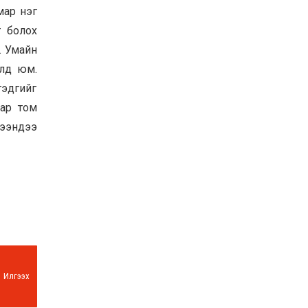
мар нэг
т болох
. Умайн
олд юм.
гэдгийг
аар том
гээндээ
Илгээх