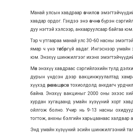
Манай улсын хавдраар өвчилсөн эмэгтэйчүүди
хавдар ордог. Гэхдээ энэ өвчнөөс бүрэн сэрг
дуу нэгтэй хэлсээр, анхааруулсаар байгаа юм.
Тэр ч утгаараа манай улс 30-60 насны эмэгт
ямар ч үнэ төлбөргүй авдаг. Ингэснээр умай
юм. Энэхүү шинжилгээг ихэнх эмэгтэйчүүдийн
Мөн энэхүү хавдраас сэргийлэхийн тулд дэлхи
дурын үндсэн дээр вакцинжуулалтад хамраг
хүүхэд өөрөө зөвшөөрсөн тохиолдолд анхдагч 
байна. Энэхүү вакциныг 2000 оны эхээс хийж
хурдан хугацаанд умайн хүзүүний хорт хавд
ойлгож болно. Учир нь 9-13 насны охидуу
тогтож, анхны бэлгийн харьцаанаас халдвар а
Энд умайн хүзүүний эсийн шинжилгээний тала