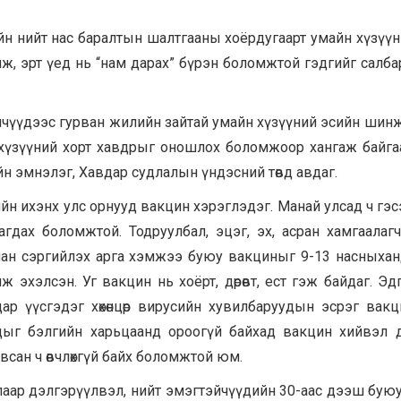
йн нийт нас баралтын шалтгааны хоёрдугаарт умайн хүзүүн
ийлж, эрт үед нь “нам дарах” бүрэн боломжтой гэдгийг салб
эйчүүдээс гурван жилийн зайтай умайн хүзүүний эсийн шин
н хүзүүний хорт хавдрыг оношлох боломжоор хангаж байга
 эмнэлэг, Хавдар судлалын үндэсний төвд авдаг.
йн ихэнх улс орнууд вакцин хэрэглэдэг. Манай улсад ч гэс
дах боломжтой. Тодруулбал, эцэг, эх, асран хамгаалаг
урдчилан сэргийлэх арга хэмжээ буюу вакциныг 9-13 насныха
 эхэлсэн. Уг вакцин нь хоёрт, дөрөвт, ест гэж байдаг. Эд
ар үүсгэдэг хөхөнцөр вирусийн хувилбаруудын эсрэг вак
дыг бэлгийн харьцаанд ороогүй байхад вакцин хийвэл 
всан ч өвчлөхгүй байх боломжтой юм.
ар дэлгэрүүлвэл, нийт эмэгтэйчүүдийн 30-аас дээш буюу 