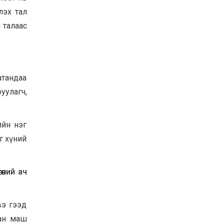
лэх тал
 талаас
атандаа
руулагч,
ийн нэг
г хүний
өний ач
вэ гээд
сан маш