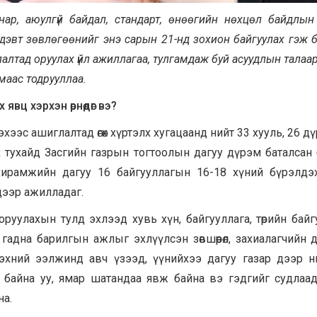
ар, аюулгүй байдал, стандарт, өнөөгийн нөхцөл байдлын
эдэвт зөвлөгөөнийг энэ сарын 21-нд зохион байгуулах гэж б
алтад оруулах үйл ажиллагаа, тулгамдаж буй асуудлын талаа
маас тодрууллаа.
вц хэрхэн өрнөдөг вэ?
эс ашиглалтад өгөх хүртэлх хугацаанд нийт 33 хууль, 26 дү
ах тухайд Засгийн газрын тогтоолын дагуу дүрэм баталсан 
ирамжийн дагуу 16 байгууллагын 16-18 хүний бүрэлдэ
ээр ажилладаг.
уулахын тулд эхлээд хувь хүн, байгууллага, төрийн байг
гадна барилгын ажлыг эхлүүлсэн зөвшөөрөл, захиалагчийн д
эхний ээлжинд авч үзээд, үүнийхээ дагуу газар дээр 
айна уу, ямар шатандаа явж байна вэ гэдгийг судлаад төлө
на.