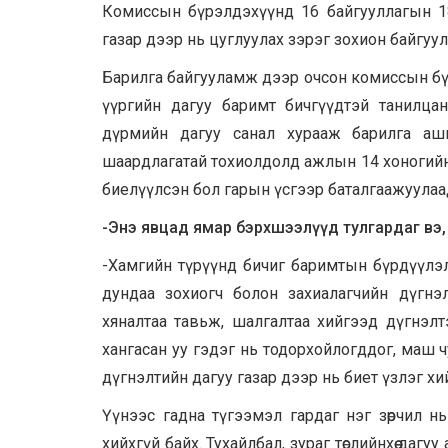
Комиссын бүрэлдэхүүнд 16 байгууллагын 18 хүн
газар дээр нь цуглуулах зэрэг зохион байгуу
Барилга байгууламж дээр очсон комиссын бүрэ
үүргийн дагуу баримт бичгүүдтэй танилцан
дүрмийн дагуу санал хурааж барилга аши
шаардлагатай тохиолдолд ажлын 14 хоногийн х
биелүүлсэн бол гарын үсгээр баталгаажуулаад
-Энэ явцад ямар бэрхшээлүүд тулгардаг вэ,
-Хамгийн түрүүнд бичиг баримтын бүрдүүлэлт
дундаа зохиогч болон захиалагчийн дүгнэлт
хяналтаа тавьж, шалгалтаа хийгээд дүгнэлт
хангасан уу гэдэг нь тодорхойлогддог, маш ч
дүгнэлтийн дагуу газар дээр нь биет үзлэг хи
Үүнээс гадна түгээмэл гардаг нэг зөрчил нь
хийхгүй байх. Тухайлбал, зураг төслийнхөө да