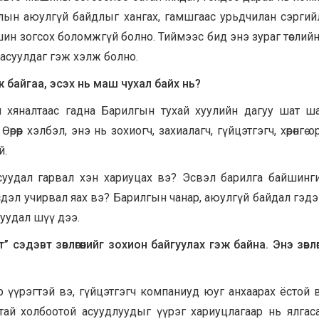
алын аюулгүй байдлыг хангах, гамшгаас урьдчилан сэргий
ин зогсох боломжгүй болно. Тиймээс бид энэ зураг төслийн
засуулдаг гэж хэлж болно.
ж байгаа, эсэх нь маш чухал байх нь?
йн хяналтаас гадна Барилгын тухай хуулийн дагуу шат ш
рөөр хэлбэл, энэ нь зохиогч, захиалагч, гүйцэтгэгч, хөрөнгө о
й.
суудал гарвал хэн хариуцах вэ? Эсвэл барилга байшинг
эрсдэл учирвал яах вэ? Барилгын чанар, аюулгүй байдал гэдэ
уудал шүү дээ.
сэдэвт зөвлөгөөнийг зохион байгуулах гэж байна. Энэ зөвлөгө
р үүрэгтэй вэ, гүйцэтгэгч компаниуд юуг анхаарах ёстой 
тай холбоотой асуудлуудыг үүрэг хариуцлагаар нь ялга