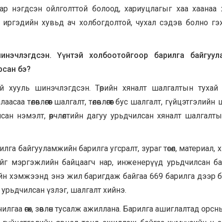
аар нэгдсэн ойлголттой болоод, хариуцлагыг хаа хаанаа
уд, иргэдийн хувьд ач холбогдолтой, чухал сэдэв болно г
шинэчлэгдсэн. Үүнтэй холбоотойгоор барилга байгуул
рсан бэ?
хай хууль шинэчлэгдсэн. Төрийн хяналт шалгалтын тухай
аа төлөвлөгөөт шалгалт, төлөвлөгөөт бус шалгалт, гүйцэтгэлийн
сан нэмэлт, өөрчлөлтийн дагуу урьдчилсан хяналт шалгалт
га байгууламжийн барилга угсралт, зураг төсөл, материал, 
ийг мэргэжлийн байцаагч нар, инженерүүд урьдчилсан б
н хэмжээнд энэ жил баригдаж байгаа 669 барилга дээр б
урьдчилсан үзлэг, шалгалт хийнэ.
илгаа өгөх, зөвлөн тусалж ажиллана. Барилга ашиглалтад орсн