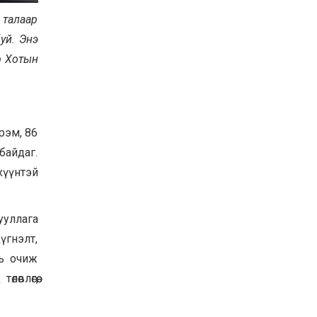
Баян-Өлгий аймгийн
 талаар
дараагийн Засаг даргад
Н.Тилеуханы нэр хүчтэй
уй. Энэ
яригдаж байна
р Хотын
2026-07-30
А.Ю.Ивахин: Эрдэнэт
хотын түүх бол бидний
амжилтын түүх
2026-07-27
рэм, 86
байдаг.
Цэцэрлэгт суралцах
хүүхдүүдийн бүртгэлийг
хүүнтэй
наймдугаар сарын 10-23-
ны хооронд Emongolia
системээр зохион
2026-07-27
байгуулна
ууллага
үгнэлт,
нь очиж
влөгөө,