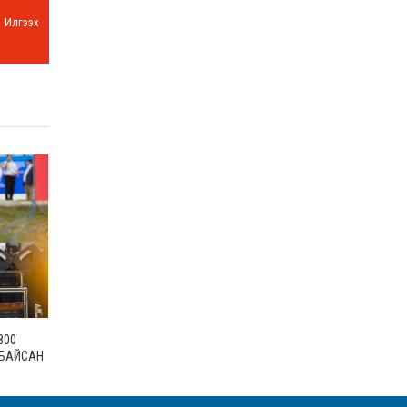
Илгээх
800
 БАЙСАН
ГАРУЙ
АМТАЙ