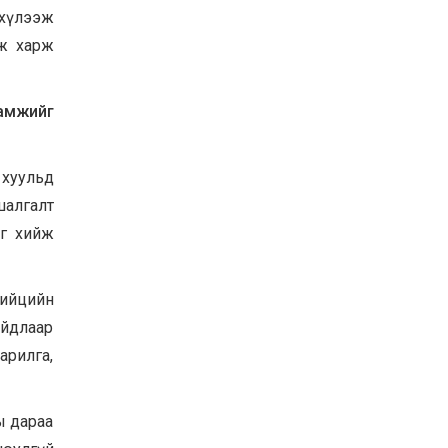
 хүлээж
эж харж
амжийг
 хуульд
 шалгалт
ыг хийж
хийцийн
айдлаар
арилга,
ы дараа