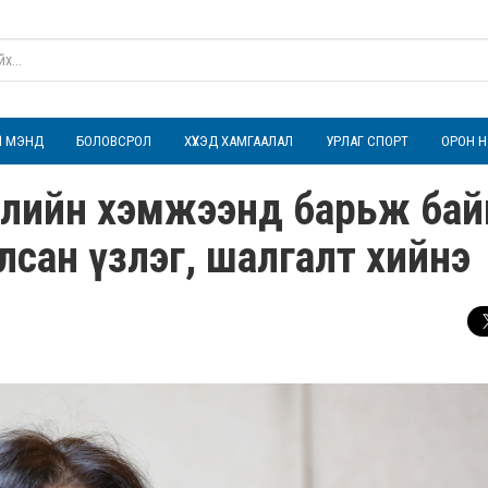
ҮЛ МЭНД
БОЛОВСРОЛ
ХҮҮХЭД ХАМГААЛАЛ
УРЛАГ СПОРТ
ОРОН Н
лэлийн хэмжээнд барьж бай
сан үзлэг, шалгалт хийнэ