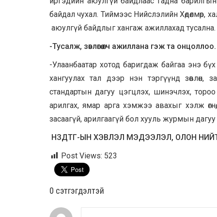
иргэдийн аюулгүй байдлаас гадна барилгын
байдал чухал. Тиймээс Нийслэлийн Хөдөлмөр, 
аюулгүй байдлыг хангаж ажиллахад тусална.
-Тусалж, зөвлөгөө өгч ажиллана гэж та онцолло
-Улаанбаатар хотод баригдаж байгаа энэ бүх
хангуулах тал дээр нэн тэргүүнд зөвлөн, з
стандартын дагуу цэгцлэх, шинэчлэх, тороо 
арилгах, ямар арга хэмжээ авахыг хэлж өгнө, 
засаагүй, арилгаагүй бол хууль журмын дагуу
НЗДТГ-ЫН ХЭВЛЭЛ МЭДЭЭЛЭЛ, ОЛОН НИЙ
Post Views:
523
0 cэтгэгдэлтэй