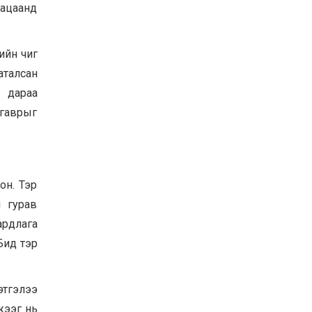
гацаанд
ийн чиг
аталсан
 дараа
лгаврыг
он. Тэр
ч гурав
ардлага
Бид тэр
этгэлээ
жээг нь