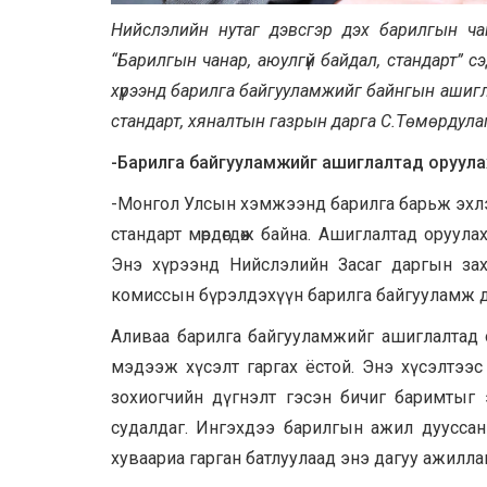
Нийслэлийн нутаг дэвсгэр дэх барилгын чан
“Барилгын чанар, аюулгүй байдал, стандарт” с
хүрээнд барилга байгууламжийг байнгын ашигл
стандарт, хяналтын газрын дарга С.Төмөрдула
-Барилга байгууламжийг ашиглалтад оруулах я
-Монгол Улсын хэмжээнд барилга барьж эхлэхэ
стандарт мөрдөгдөж байна. Ашиглалтад оруул
Энэ хүрээнд Нийслэлийн Засаг даргын зах
комиссын бүрэлдэхүүн барилга байгууламж д
Аливаа барилга байгууламжийг ашиглалтад ор
мэдээж хүсэлт гаргах ёстой. Энэ хүсэлтээс 
зохиогчийн дүгнэлт гэсэн бичиг баримтыг 
судалдаг. Ингэхдээ барилгын ажил дууссан б
хуваариа гарган батлуулаад энэ дагуу ажилла