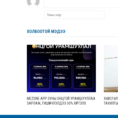
ХОЛБООТОЙ МЭДЭЭ
MEZONE APP ЗУНЫ ОНЦГОЙ УРАМШУУЛЛАА
ХӨВСГӨЛ
ЗАРЛАЖ, ГИШҮҮНЧЛЭЛДЭЭ 50% ХҮРТЭЛХ
ТАХИЛГЫ
ХӨНГӨЛӨЛТ ҮЗҮҮЛЖ ЭХЭЛЛЭЭ