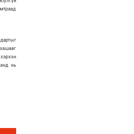
аюулгүй
амтраад
ндартыг
 хашааг
 хэрхэн
аанд нь