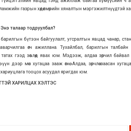
 гүйцэтгэлийн явцад тэнд ажиллаж байгаа хүмүүсийн ч 
халамжийн газрын хөдөлмөрийн хяналтын мэргэжилтнүүдтэй х
о. Энэ талаар тодруулбал?
 барилгын бүтээн байгуулалт, угсралтын явцад чанар, ста
ааварчилгаа өгч ажиллана. Тухайлбал, барилгын талбайн
татах гээд зөвлөөд явах юм. Мэдээж, алдаа зөрчил байвал
үүн дээр мөн хугацаа зааж өгнө. Алдаа, зөрчлөө заасан хугац
 хариуцлага тооцох асуудал яригдах юм.
ТТЭЙ ХАРИЛЦАХ ХЭЛТЭС