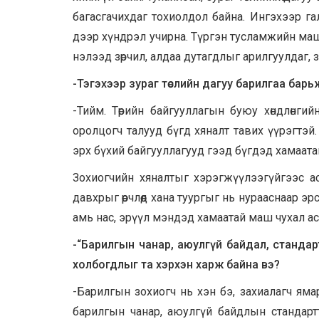
багасгачихдаг тохиолдол байна. Ингэхээр г
дээр хүндрэл учирна. Түргэн тусламжийн маш
нэлээд зөрчил, алдаа дутагдлыг арилгуулдаг, 
-Тэгэхээр зураг төслийн дагуу барилгаа барь
-Тийм. Төрийн байгууллагын буюу хөндлөнги
оролцогч талууд бүгд хяналт тавих үүрэгтэй. Өө
эрх бүхий байгууллагууд гээд бүгдэд хамаата
Зохиогчийн хяналтыг хэрэгжүүлээгүйгээс а
давхрыг өөрчлөөд хана туургыг нь нурааснаар 
амь нас, эрүүл мэндэд хамаатай маш чухал ас
-“Барилгын чанар, аюулгүй байдал, стандарт” 
холбогдлыг та хэрхэн харж байна вэ?
-Барилгын зохиогч нь хэн бэ, захиалагч яма
барилгын чанар, аюулгүй байдлын стандарт