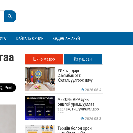
УТАГ
БАЙГАЛЬ ОРЧИН
ХӨДӨӨ АЖ АХУЙ
гаа
Шинэ мэдээ
Их уншсан
УИХ-ын дарга
С.Бямбацогт:
Хэлэлцүүлгээс илүү
хэрэгжилт, амлалтаас
илүү бодит үр дүн чухал
2026-08-4
MEZONE APP зуны
онцгой урамшууллаа
зарлаж, гишүүнчлэлдээ
50% хүртэлх хөнгөлөлт
үзүүлж эхэллээ
2026-08-3
Төрийн болон орон