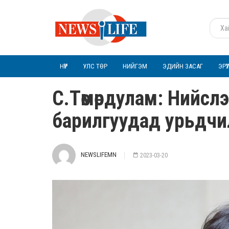
НҮҮР
УЛС ТӨР
НИЙГЭМ
ЭДИЙН ЗАСАГ
ЭРҮ
С.Төмөрдулам: Нийс
барилгуудад урьдчил
NEWSLIFEMN
2023-03-20