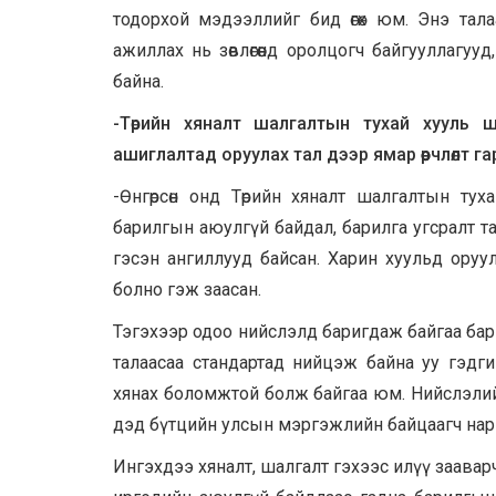
тодорхой мэдээллийг бид өгөх юм. Энэ тал
ажиллах нь зөвлөгөөнд оролцогч байгууллагу
байна.
-Төрийн хяналт шалгалтын тухай хууль 
ашиглалтад оруулах тал дээр ямар өөрчлөлт га
-Өнгөрсөн онд Төрийн хяналт шалгалтын ту
барилгын аюулгүй байдал, барилга угсралт талаас
гэсэн ангиллууд байсан. Харин хуульд оруул
болно гэж заасан.
Тэгэхээр одоо нийслэлд баригдаж байгаа барил
талаасаа стандартад нийцэж байна уу гэдг
хянах боломжтой болж байгаа юм. Нийслэлий
дэд бүтцийн улсын мэргэжлийн байцаагч нар 
Ингэхдээ хяналт, шалгалт гэхээс илүү зааварч