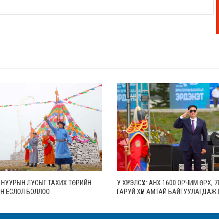
 НУУРЫН ЛУСЫГ ТАХИХ ТӨРИЙН
У.ХҮРЭЛСҮХ: АНХ 1600 ОРЧИМ ӨРХ, 7
Н ЁСЛОЛ БОЛЛОО
ГАРУЙ ХҮН АМТАЙ БАЙГУУЛАГДАЖ
ЭРДЭНЭТ ХОТ ӨНӨӨДӨР 30 МЯНГА 
ӨРХТЭЙ, 106 МЯНГАН СУУРИН ХҮН 
БОЛЖЭЭ