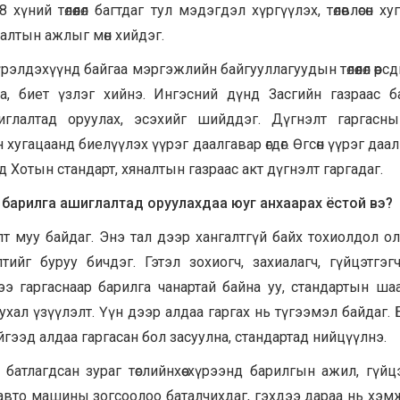
ий төлөөлөл багтдаг тул мэдэгдэл хүргүүлэх, төлөвлөсөн ху
лалтын ажлыг мөн хийдэг.
лдэхүүнд байгаа мэргэжлийн байгууллагуудын төлөөлөл өөрсд
а, биет үзлэг хийнэ. Ингэсний дүнд Засгийн газраас б
глалтад оруулах, эсэхийг шийддэг. Дүгнэлт гаргасны
угацаанд биелүүлэх үүрэг даалгавар өгдөг. Өгсөн үүрэг даа
 Хотын стандарт, хяналтын газраас акт дүгнэлт гаргадаг.
 барилга ашиглалтад оруулахдаа юуг анхаарах ёстой вэ?
 муу байдаг. Энэ тал дээр хангалтгүй байх тохиолдол ол
ийг буруу бичдэг. Гэтэл зохиогч, захиалагч, гүйцэтгэг
ээ гаргаснаар барилга чанартай байна уу, стандартын ша
ухал үзүүлэлт. Үүн дээр алдаа гаргах нь түгээмэл байдаг. 
йгээд алдаа гаргасан бол засуулна, стандартад нийцүүлнэ.
 батлагдсан зураг төслийнхөө хүрээнд барилгын ажил, гүйц
гуу авто машины зогсоолоо баталчихдаг, гэхдээ дараа нь хэм