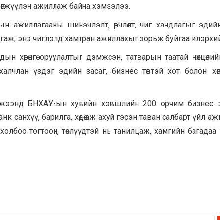
хөгжүүлэн ажиллаж байна хэмээлээ.
 ажиллагааны шинэчлэлт, өөрчлөлт, чиг хандлагыг эдийн
сгаж, энэ чиглэлд хамтран ажиллахыг зорьж буйгаа илэрхи
н хөрөнгө оруулалтыг дэмжсэн, татварын таатай нөхцөлий
алчлан үздэг эдийн засаг, бизнес төвтэй хот болон хө
эмжээнд БНХАУ-ын хувийн хэвшлийн 200 орчим бизнес э
нк санхүү, барилга, хөдөө аж ахуй гэсэн таван салбарт үйл а
лбоо тогтоон, төслүүдтэй нь танилцаж, хамгийн багадаа 