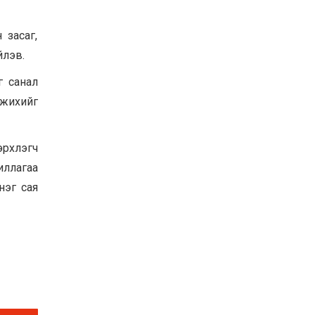
 засаг,
йлэв.
г санал
гжихийг
рхлэгч
жиллагаа
нэг сая