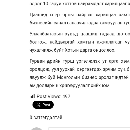
зэрэг 10 гаруй хоттой найрамдалт харилцааг 
Цаашид хоёр орны найрсаг харилцаа, хамтын
бизнесийн санал санаачилгадаа хамруулан ту
Улаанбаатарын хувьд цаашид гадаад, дотооды
болгож, найдвартай хамтын ажиллагааг чух
чухалчилж буйг Хотын дарга онцоллоо.
Гурван өдрийн турш үргэлжлэх уг арга х
оролцож, уул уурхай, сэргээгдэх эрчим хүч, ба
явуулж буй Монголын бизнес эрхлэгчидтэй хо
ам.долларын хөрөнгө оруулалт хийх юм.
Post Views:
497
0 cэтгэгдэлтэй