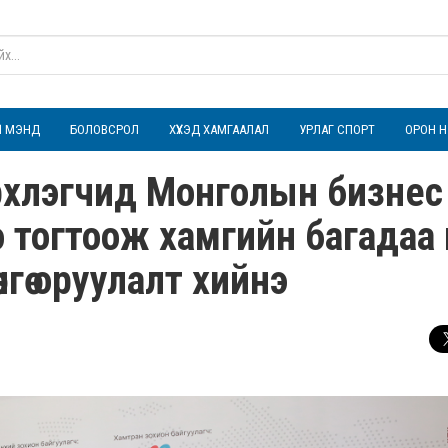
ҮЛ МЭНД
БОЛОВСРОЛ
ХҮҮХЭД ХАМГААЛАЛ
УРЛАГ СПОРТ
ОРОН Н
рхлэгчид Монголын бизнес
 тогтоож хамгийн багадаа 
нгө оруулалт хийнэ