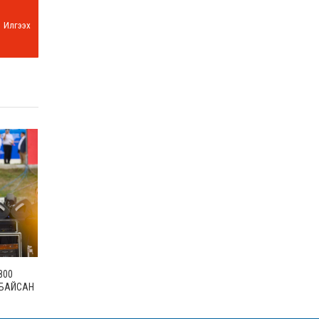
Илгээх
800
 БАЙСАН
ГАРУЙ
АМТАЙ