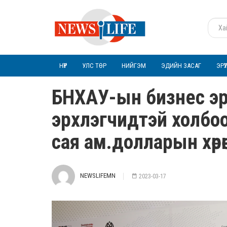
НҮҮР
УЛС ТӨР
НИЙГЭМ
ЭДИЙН ЗАСАГ
ЭРҮ
БНХАУ-ын бизнес э
эрхлэгчидтэй холбоо
сая ам.долларын хөрө
NEWSLIFEMN
2023-03-17