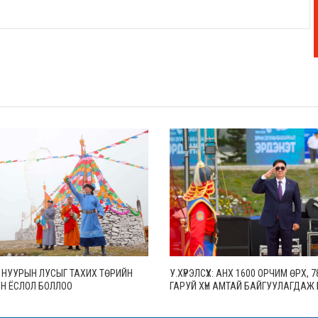
 НУУРЫН ЛУСЫГ ТАХИХ ТӨРИЙН
У.ХҮРЭЛСҮХ: АНХ 1600 ОРЧИМ ӨРХ, 7
Н ЁСЛОЛ БОЛЛОО
ГАРУЙ ХҮН АМТАЙ БАЙГУУЛАГДАЖ
ЭРДЭНЭТ ХОТ ӨНӨӨДӨР 30 МЯНГА 
ӨРХТЭЙ, 106 МЯНГАН СУУРИН ХҮН 