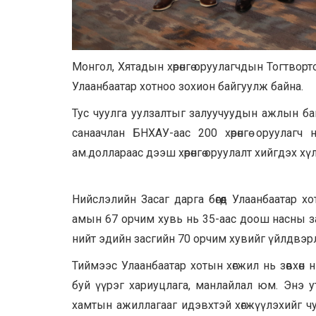
Монгол, Хятадын хөрөнгө оруулагчдын Тогтворт
Улаанбаатар хотноо зохион байгуулж байна.
Тус чуулга уулзалтыг залуучуудын ажлын б
санаачлан БНХАУ-аас 200 хөрөнгө оруулаг
ам.доллараас дээш хөрөнгө оруулалт хийгдэх х
Нийслэлийн Засаг дарга бөгөөд Улаанбаатар 
амын 67 орчим хувь нь 35-аас доош насны за
нийт эдийн засгийн 70 орчим хувийг үйлдвэр
Тиймээс Улаанбаатар хотын хөгжил нь зөвхөн 
буй үүрэг хариуцлага, манлайлал юм. Энэ у
хамтын ажиллагааг идэвхтэй хөгжүүлэхийг ч