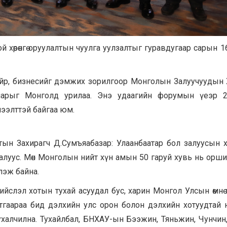
ой хөрөнгө оруулалтын чуулга уулзалтыг гуравдугаар сарын 1
айр, бизнесийг дэмжих зорилгоор Монголын Залуучуудын
ч нарыг Монголд урилаа. Энэ удаагийн форумын үеэр 
үлээлттэй байгаа юм.
хотын Захирагч Д.Сумъяабазар: Улаанбаатар бол залуусын х
луус. Мөн Монголын нийт хүн амын 50 гаруй хувь нь орши
лэж байна.
нийслэл хотын тухай асуудал бус, харин Монгол Улсын өмнө
тгаараа бид дэлхийн улс орон болон дэлхийн хотуудтай 
ухалчилна. Тухайлбал, БНХАУ-ын Бээжин, Тяньжин, Чунчин