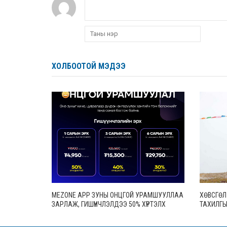
ХОЛБООТОЙ МЭДЭЭ
MEZONE APP ЗУНЫ ОНЦГОЙ УРАМШУУЛЛАА
ХӨВСГӨЛ
ЗАРЛАЖ, ГИШҮҮНЧЛЭЛДЭЭ 50% ХҮРТЭЛХ
ТАХИЛГЫ
ХӨНГӨЛӨЛТ ҮЗҮҮЛЖ ЭХЭЛЛЭЭ