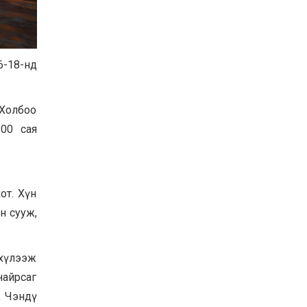
Баян-Өлгий аймгийн
дараагийн Засаг даргад
Н.Тилеуханы нэр хүчтэй
яригдаж байна
2026-07-30
6-18-нд
А.Ю.Ивахин: Эрдэнэт
хотын түүх бол бидний
амжилтын түүх
 Холбоо
2026-07-27
200 сая
Цэцэрлэгт суралцах
хүүхдүүдийн бүртгэлийг
наймдугаар сарын 10-23-
ны хооронд Emongolia
системээр зохион
от. Хүн
2026-07-27
байгуулна
н сууж,
 хүлээж
найрсаг
, Чэндү