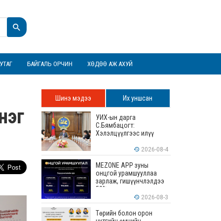
УТАГ
БАЙГАЛЬ ОРЧИН
ХӨДӨӨ АЖ АХУЙ
Шинэ мэдээ
Их уншсан
нэг
УИХ-ын дарга
С.Бямбацогт:
Хэлэлцүүлгээс илүү
хэрэгжилт, амлалтаас
илүү бодит үр дүн чухал
2026-08-4
MEZONE APP зуны
онцгой урамшууллаа
зарлаж, гишүүнчлэлдээ
50% хүртэлх хөнгөлөлт
үзүүлж эхэллээ
2026-08-3
Төрийн болон орон