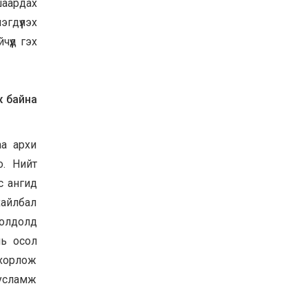
шаардах
гдүүлэх
чүүд гэх
ж байна
аа архи
о. Нийт
с ангид
хайлбал
иолдолд
нь осол
 хорлож
тусламж