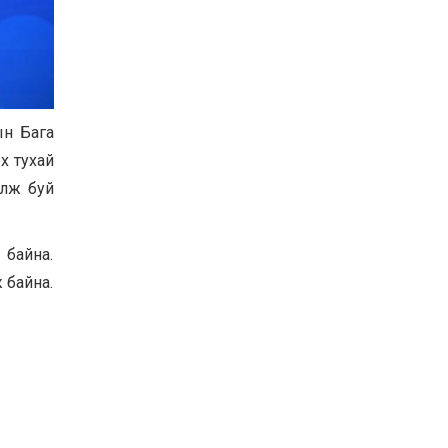
Баян-Өлгий аймгийн
дараагийн Засаг даргад
Н.Тилеуханы нэр хүчтэй
яригдаж байна
2026-07-30
А.Ю.Ивахин: Эрдэнэт
ын Бага
хотын түүх бол бидний
амжилтын түүх
х тухай
2026-07-27
элж буй
Цэцэрлэгт суралцах
хүүхдүүдийн бүртгэлийг
наймдугаар сарын 10-23-
 байна.
ны хооронд Emongolia
системээр зохион
 байна.
2026-07-27
байгуулна