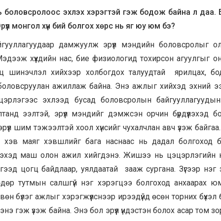
 боловсролоос эхлэх хэрэгтэй гэж бодож байна л даа. Б
үүл монгол хүн бий болгох хөрс нь яг юу юм бэ?
йгууллагуудаар дамжуулж эрүүл мэндийн боловсролыг о
эдээж хүүхдийн нас, бие физиологид тохирсон агуулгыг о
огц шинэчлэл хийхээр холбогдох талуудтай ярилцах, б
 боловсруулан ажиллаж байна. Энэ ажлыг хийхэд эхний 
цэцэрлэгээс эхлээд бусад боловсролын байгууллагууды
анд ээлтэй, эрүүл мэндийг дэмжсэн орчин бүрдүүлэхэд б
эрүүл шим тэжээлтэй хоол хүнсийг чухалчлан авч үзэж байгаа
 хэв маяг хэвшлийг бага наснаас нь дадал болгоход 
үлэхэд маш олон ажил хийгдэнэ. Жишээ нь цэцэрлэгийн 
гээд цогц байдлаар, уялдаатай зааж сургана. Зүгээр нэг 
өр тутмын салшгүй нэг хэрэгцээ болгоход анхаарах юм
н бүлэг ажлыг хэрэгжүүлснээр ирээдүйд өсөн торних бүхэл бү
дэнэ гэж үзэж байна. Энэ бол эрүүл үндэстэн болох асар том 