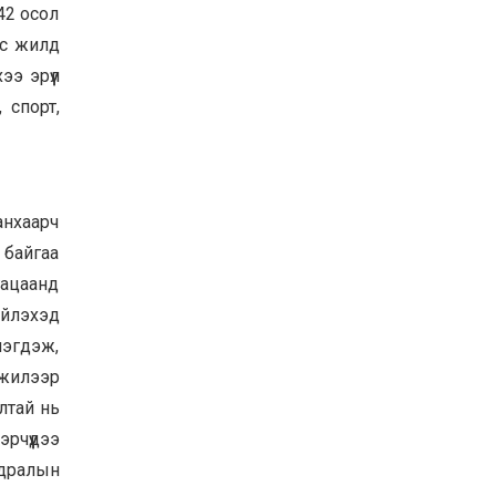
42 осол
ас жилд
ээ эрүүл
 спорт,
анхаарч
 байгаа
ацаанд
ийлэхэд
мэгдэж,
 жилээр
лтай нь
рчүүдээ
ьдралын