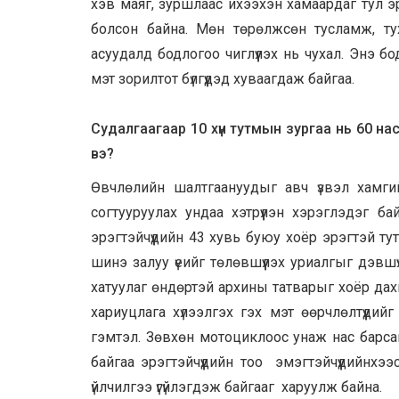
хэв маяг, зуршлаас ихээхэн хамаардаг тул эрэ
болсон байна. Мөн төрөлжсөн тусламж, туха
асуудалд бодлогоо чиглүүлэх нь чухал. Энэ бодл
мэт зорилтот бүлгүүдэд хуваагдаж байгаа.
Судалгаагаар 10 хүн тутмын зургаа нь 60 нас
вэ?
Өвчлөлийн шалтгаануудыг авч үзвэл хамгий
согтууруулах ундаа хэтрүүлэн хэрэглэдэг б
эрэгтэйчүүдийн 43 хувь буюу хоёр эрэгтэй т
шинэ залуу үеийг төлөвшүүлэх уриалгыг дэвшү
хатуулаг өндөртэй архины татварыг хоёр дах
хариуцлага хүлээлгэх гэх мэт өөрчлөлтүүдий
гэмтэл. Зөвхөн мотоциклоос унаж нас барсан
байгаа эрэгтэйчүүдийн тоо эмэгтэйчүүдийнхээс
үйлчилгээ үгүйлэгдэж байгааг харуулж байна.