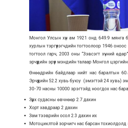
Монгол Улсын хүн ам 1921 онд 649.9 мянга 
хурлын тэргүүлэгчдийн тогтоолоор 1946 оноо
тогтоол гарч, 2003 оны “Зэвсэгт хүчний өдө
эрчүүдийн эрүүл мэндийн талаар Монгол цэргийн
Өнөөдрийн байдлаар нийт нас баралтын 60.4 
Эрчүүдийн 52.2 хувь буюу (эмэгтэй 24 хувь) э
30-70 насны 10000 эрэгтэйд ноогдох нас бара
Зүрх судасны өвчнөөр 2.7 дахин
Хорт хавдраар 2 дахин
Зам тээврийн осол 2.3 дахин их
Мотоциклтой зорчигч нас барсан тохиолдолд эрэ