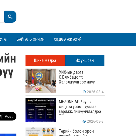
УТАГ
БАЙГАЛЬ ОРЧИН
ХӨДӨӨ АЖ АХУЙ
ийн
Шинэ мэдээ
Их уншсан
рүү
УИХ-ын дарга
С.Бямбацогт:
Хэлэлцүүлгээс илүү
хэрэгжилт, амлалтаас
илүү бодит үр дүн чухал
2026-08-4
MEZONE APP зуны
онцгой урамшууллаа
зарлаж, гишүүнчлэлдээ
50% хүртэлх хөнгөлөлт
үзүүлж эхэллээ
2026-08-3
Төрийн болон орон