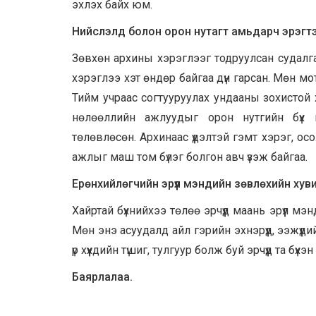
эхлэх байх юм.
Нийслэлд болон орон нутагт амьдарч эрэгтэй
Зөвхөн архины хэрэглээг тодруулсан судалга
хэрэглээ хэт өндөр байгаа дүн гарсан. Мөн мо
Тийм учраас согтууруулах ундааны зохистой х
нөлөөллийн ажлуудыг орон нутгийн бүх 
төлөвлөсөн. Архинаас үүдэлтэй гэмт хэрэг, ос
ажлыг маш том бүлэг болгон авч үзэж байгаа.
Ерөнхийлөгчийн эрүүл мэндийн зөвлөхийн хуви
Хайртай бүхнийхээ төлөө эрчүүд маань эрүүл м
Мөн энэ асуудалд айл гэрийн эхнэрүүд, ээжүүди
үр хүүхдийн түшиг, тулгуур болж буй эрчүүд та бү
Баярлалаа.