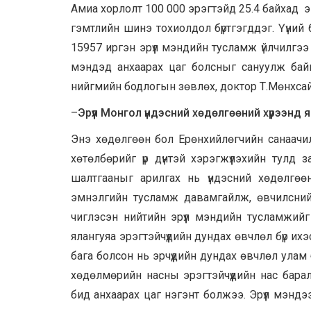
Амиа хорлолт 100 000 эрэгтэйд 25.4 байхад э
гэмтлийн шинэ тохиолдол бүртгэгддэг. Үүний
15957 иргэн эрүүл мэндийн тусламж үйлчилгээ а
мэндэд анхаарах цаг болсныг сануулж байн
нийгмийн бодлогын зөвлөх, доктор Т.Мөнхсай
–
Эрүүл Монгол үндэсний хөдөлгөөний хүрээнд
Энэ хөдөлгөөн бол Ерөнхийлөгчийн санаачил
хөтөлбөрийг үр дүнтэй хэрэгжүүлэхийн тулд 
шалтгааныг арилгах нь үндэсний хөдөлгө
эмнэлгийн тусламж давамгайлж, өвчилсний 
чиглэсэн нийтийн эрүүл мэндийн тусламжий
ялангуяа эрэгтэйчүүдийн дундах өвчлөл бүр их
бага болсон нь эрчүүдийн дундах өвчлөл ула
хөдөлмөрийн насны эрэгтэйчүүдийн нас барал
бид анхаарах цаг нэгэнт болжээ. Эрүүл мэндэ