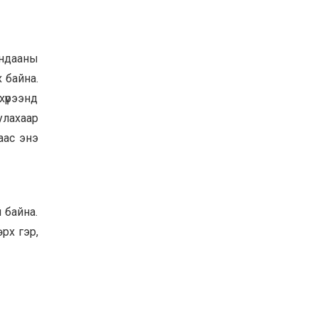
ундааны
 байна.
хүрээнд
лахаар
аас энэ
 байна.
өрх гэр,