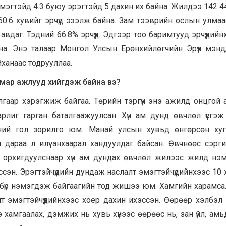
мэгтэйд 4.3 буюу эрэгтэйд 5 дахин их байна. Жилдээ 142 4
 60.6 хувийг эрчүүд эзэлж байна. Зам тээврийн ослын улма
вдаг. Тэдний 66.8% эрчүүд. Эдгээр тоо баримтууд эрчүүдийнх
а. Энэ талаар Монгол Улсын Ерөнхийлөгчийн Эрүүл мэнд,
ханаас тодрууллаа.
 ямар ажлууд хийгдэж байна вэ?
гаар хэрэгжиж байгаа. Төрийн тэргүүн энэ ажилд онцгой 
зарлиг гарган баталгаажуулсан. Хүн ам дунд өвчлөл үүсгэж
өний гол зорилго юм. Манай улсын хувьд өнгөрсөн хуг
дараа л илүү анхаарал хандуулдаг байсан. Өвчнөөс сэрг
г орхигдуулснаар хүн ам дундах өвчлөл жилээс жилд нэ
эссэн. Эрэгтэйчүүдийн дундаж наслалт эмэгтэйчүүдийнхээс 10
м бүр нэмэгдэж байгаагийн тод жишээ юм. Хамгийн харамса
т эмэгтэйчүүдийнхээс хоёр дахин ихэссэн. Өөрөөр хэлбэл э
э хамгаалах, дэмжих нь хувь хүнээс өөрөөс нь, зан үйл, ам