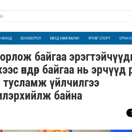
ҮЛ МЭНД
БОЛОВСРОЛ
ХҮҮХЭД ХАМГААЛАЛ
УРЛАГ СПОРТ
ОРОН Н
хорлож байгаа эрэгтэйчүүд
эс өндөр байгаа нь эрчүүд 
н тусламж үйлчилгээ
 илэрхийлж байна