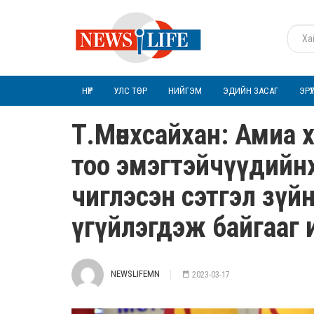
НҮҮР
УЛС ТӨР
НИЙГЭМ
ЭДИЙН ЗАСАГ
ЭРҮ
Т.Мөнхсайхан: Амиа 
тоо эмэгтэйчүүдийнхэ
чиглэсэн сэтгэл зүй
үгүйлэгдэж байгааг
NEWSLIFEMN
2023-03-17