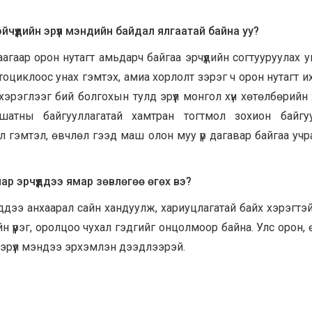
чүүдийн эрүүл мэндийн байдал ялгаатай байна уу?
агаар орон нутагт амьдарч байгаа эрчүүдийн согтууруулах 
тоциклоос унах гэмтэх, амиа хорлолт зэрэг ч орон нутагт их
эрэглээг бий болгохын тулд эрүүл монгол хүн хөтөлбөрийн 
шатны байгууллагатай хамтран тогтмол зохион байгуу
ол гэмтэл, өвчлөл гээд маш олон муу үр дагавар байгаа учр
ар эрчүүддээ ямар зөвлөгөө өгөх вэ?
энддээ анхаарал сайн хандуулж, хариуцлагатай байх хэрэгтэй
йн үүрэг, оролцоо чухал гэдгийг онцолмоор байна. Улс орон, 
хэн эрүүл мэндээ эрхэмлэн дээдлээрэй.