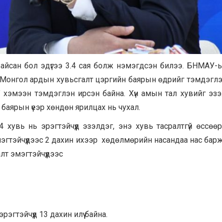
байсан бол эдүгээ 3.4 сая болж нэмэгдсэн билээ. БНМАУ-
с Монгол ардын хувьсгалт цэргийн баярын өдрийг тэмдэглэ
р” хэмээн тэмдэглэн ирсэн байна. Хүн амын тал хувийг эз
 баярын үеэр хөндөн ярилцах нь чухал.
хувь нь эрэгтэйчүүд эзэлдэг, энэ хувь тасралтгүй өссөөр
мэгтэйчүүдээс 2 дахин ихээр хөдөлмөрийн насандаа нас барж
лт эмэгтэйчүүдээс
гтэйчүүд 13 дахин илүү байна.