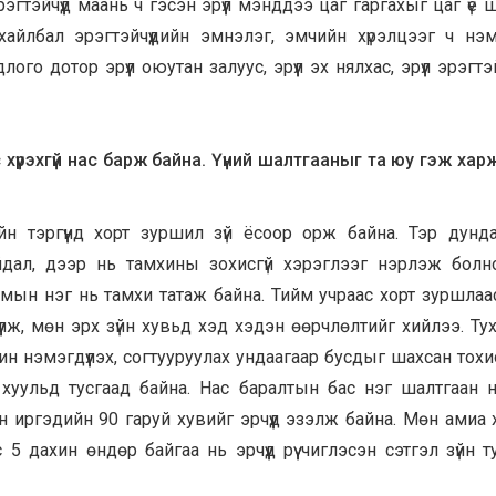
гтэйчүүд маань ч гэсэн эрүүл мэнддээ цаг гаргахыг цаг үе 
йлбал эрэгтэйчүүдийн эмнэлэг, эмчийн хүрэлцээг ч нэмэ
ого дотор эрүүл оюутан залуус, эрүүл эх нялхас, эрүүл эрэгтэй
 хүрэхгүй нас барж байна. Үүний шалтгааныг та юу гэж хар
н тэргүүнд хорт зуршил зүй ёсоор орж байна. Тэр дунд
айдал, дээр нь тамхины зохисгүй хэрэглээг нэрлэж болн
утмын нэг нь тамхи татаж байна. Тийм учраас хорт зуршлаа
үлж, мөн эрх зүйн хувьд хэд хэдэн өөрчлөлтийг хийлээ. Ту
ин нэмэгдүүлэх, согтууруулах ундаагаар бусдыг шахсан тох
г хуульд тусгаад байна. Нас баралтын бас нэг шалтгаан 
 иргэдийн 90 гаруй хувийг эрчүүд эзэлж байна. Мөн амиа
 5 дахин өндөр байгаа нь эрчүүд рүү чиглэсэн сэтгэл зүйн 