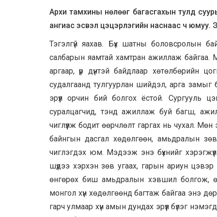
Архи тамхины нөлөөг багасгахын тулд суурь
ангиас эсвэл цэцэрлэгийн наснаас ч юмуу. Эр
Тэгэлгүй яахав. Бүх шатны боловсролын ба
салбарын яамтай хамтран ажиллаж байгаа. М
аргаар, үр дүнтэй байдлаар хөтөлбөрийн ц
судалгаанд тулгуурлан шийдэл, арга замыг
эрүүл орчин бий болгох ёстой. Сургууль 
суралцагчид, тэнд ажиллаж буй багш, ажилт
чиглүүлж бодит өөрчлөлт гаргах нь чухал. Мөн 
байнгын дасгал хөдөлгөөн, амьдралын зөв
чиглэгдэх юм. Мэдээж энэ бүхнийг хэрэгжү
шүдээ хэрхэн зөв угаах, гарын ариун цэвэр 
өнгөрөх биш амьдралын хэвшил болгож, өд
монгол хүн хөдөлгөөнд багтаж байгаа энэ дөрвө
гарч улмаар хүн амын дундах эрүүл бүлэг нэмэг