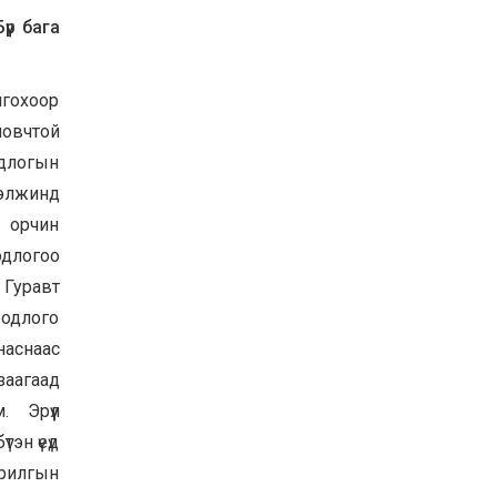
үр бага
лгохоор
новчтой
одлогын
ээлжинд
н орчин
одлогоо
. Гуравт
бодлого
наснаас
заагаад
. Эрүүл
тэн үеүд
зорилгын