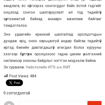
хандлага, ёс зүйгээрээ сонгогддог байх ёстой гэдгийг
онцлоод сонгон шалгаруулалт ил тод төдийгүй
хүртээмжтэй байхад анхаарч ажиллаж байгааг
тэмдэглэлээ.
Энэ удаагийн ерөнхий шалгалтад оролцогчдын
дундаж ирц, оноо харьцангуй өндөр байгаа төдийгүй
иргэд биеийн давтагдашгүй өгөгдөл болох хурууны
хээгээр бүртгүүлж оролцохоос гадна цахим үнэлгээний
системээр онооны байдлыг нэгтгэн мэдээлж байна.
Эх сурвалж:
Нийслэлийн ИТХ-ын ХМТ
Post Views:
484
0 cэтгэгдэлтэй