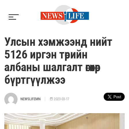
Улсын хэмжээнд нийт
5126 иргэн төрийн
албаны шалгалт өгөхөөр
бүртгүүлжээ
NEWSLIFEMN
2023-03-17