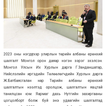
2023 оны нэгдүгээр улирлын төрийн албаны ерөнхий
шалгалт Монгол орон даяар нэгэн зэрэг эхэлсэн.
Монгол Улсын Их Хурлын дарга Г.Занданшатар,
Нийслэлийн иргэдийн Төлөөлөгчдийн Хурлын дарга
Ж.Батбаясгалан нар Төрийн албаны ерөнхий
шалгалтын нээлтэд оролцож, шалгалтын явцтай
танилцсан юм. Яармаг дахь Нутгийн захиргааны
цогцолборт болж буй энэ удаагийн шалгалтад