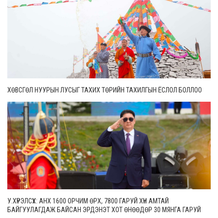
ХӨВСГӨЛ НУУРЫН ЛУСЫГ ТАХИХ ТӨРИЙН ТАХИЛГЫН ЁСЛОЛ БОЛЛОО
У.ХҮРЭЛСҮХ: АНХ 1600 ОРЧИМ ӨРХ, 7800 ГАРУЙ ХҮН АМТАЙ
БАЙГУУЛАГДАЖ БАЙСАН ЭРДЭНЭТ ХОТ ӨНӨӨДӨР 30 МЯНГА ГАРУЙ