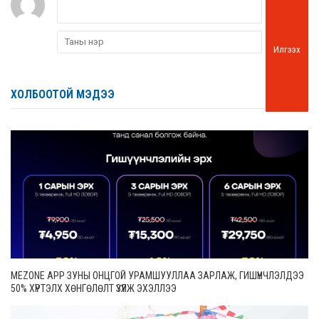
Илгээх
ХОЛБООТОЙ МЭДЭЭ
MEZONE APP ЗУНЫ ОНЦГОЙ УРАМШУУЛЛАА ЗАРЛАЖ, ГИШҮҮНЧЛЭЛДЭЭ
50% ХҮРТЭЛХ ХӨНГӨЛӨЛТ ҮЗҮҮЛЖ ЭХЭЛЛЭЭ