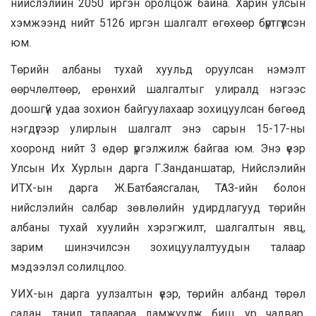
нийслэлийн 2050 иргэн оролцож байна. Харин улсын
хэмжээнд нийт 5126 иргэн шалгалт өгөхөөр бүртгүүлсэн
юм.
Төрийн албаны тухай хуульд оруулсан нэмэлт
өөрчлөлтөөр, ерөнхий шалгалтыг улиралд нэгээс
доошгүй удаа зохион байгуулахаар зохицуулсан бөгөөд
нэгдүгээр улирлын шалгалт энэ сарын 15-17-ны
хооронд нийт 3 өдөр үргэлжилж байгаа юм. Энэ үеэр
Улсын Их Хурлын дарга Г.Занданшатар, Нийслэлийн
ИТХ-ын дарга Ж.Батбаясгалан, ТАЗ-ийн болон
нийслэлийн салбар зөвлөлийн удирдлагууд төрийн
албаны тухай хуулийн хэрэгжилт, шалгалтын явц,
зарим шинэчилсэн зохицуулалтуудын талаар
мэдээлэл солилцлоо.
УИХ-ын дарга уулзалтын үеэр, төрийн албанд төрөл
садан, танил талаараа дамжуулж биш, ур чадвар,