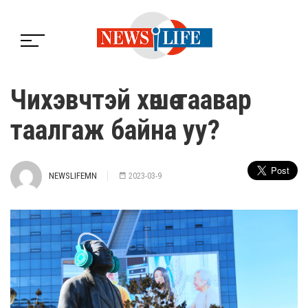
Чихэвчтэй хөшөө таавар
таалгаж байна уу?
NEWSLIFEMN
2023-03-9