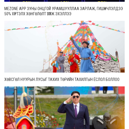
MEZONE APP ЗУНЫ ОНЦГОЙ УРАМШУУЛЛАА ЗАРЛАЖ, ГИШҮҮНЧЛЭЛДЭЭ
50% ХҮРТЭЛХ ХӨНГӨЛӨЛТ ҮЗҮҮЛЖ ЭХЭЛЛЭЭ
ХӨВСГӨЛ НУУРЫН ЛУСЫГ ТАХИХ ТӨРИЙН ТАХИЛГЫН ЁСЛОЛ БОЛЛОО