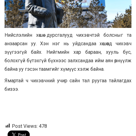
Нийслэлийн хөшөө дурсгалууд чихэвчтэй болсныг та
анзаарсан уу. Хэн нэг нь уйдсандаа хөшөөнд чихэвч
зүүгээгүй байх. Нийгмийн хар бараан, хууль бус,
болохгүй бүтэхгүй бүхнээс залхсандаа ийм аян өрнүүлж
байна уу гэсэн таамгийг хүмүүс хэлж байна.
Ямартай ч чихэвчний учир сайн тал руугаа тайлагдах
бизээ.
Post Views:
478