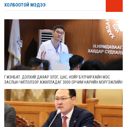
ХОЛБООТОЙ МЭДЭЭ
Г.ҮНЭНБАТ: ДЭЛХИЙ ДАЯАР ЭЛЭГ, ЦӨС, НОЙР БУЛЧИРХАЙН МЭС
ЗАСЛЫН ЧИГЛЭЛЭЭР АЖИЛЛАДАГ 3000 ОРЧИМ НАРИЙН МЭРГЭЖЛИЙН
ЭМЧ БАЙДГААС 65 НЬ МОНГОЛ УЛСАД АЖИЛЛАЖ БАЙНА