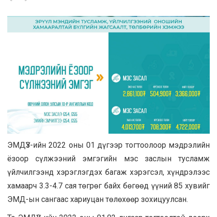
ЭМДҮЗ-ийн 2022 оны 01 дүгээр тогтоолоор мэдрэлийн
ёзоор сүлжээний эмгэгийн мэс заслын тусламж
үйлчилгээнд хэрэглэгдэх багаж хэрэгсэл, хүндрэлээс
хамаарч 3.3-4.7 сая төгрөг байх бөгөөд үүний 85 хувийг
ЭМД-ын сангаас хариуцан төлөхөөр зохицуулсан.