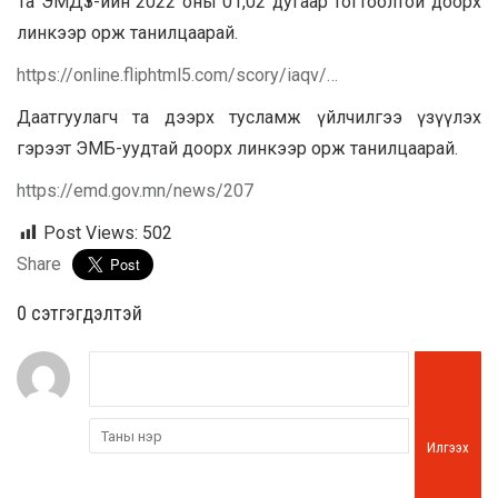
Та ЭМДҮЗ-ийн 2022 оны 01,02 дугаар тогтоолтой доорх
линкээр орж танилцаарай.
https://online.fliphtml5.com/scory/iaqv/…
Даатгуулагч та дээрх тусламж үйлчилгээ үзүүлэх
гэрээт ЭМБ-уудтай доорх линкээр орж танилцаарай.
https://emd.gov.mn/news/207
Post Views:
502
Share
0 cэтгэгдэлтэй
Илгээх