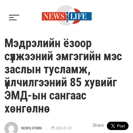
Мэдрэлийн ёзоор
сүлжээний эмгэгийн мэс
заслын тусламж,
үйлчилгээний 85 хувийг
ЭМД-ын сангаас
хөнгөлнө
Share
NEWSLIFEMN
2023-01-30